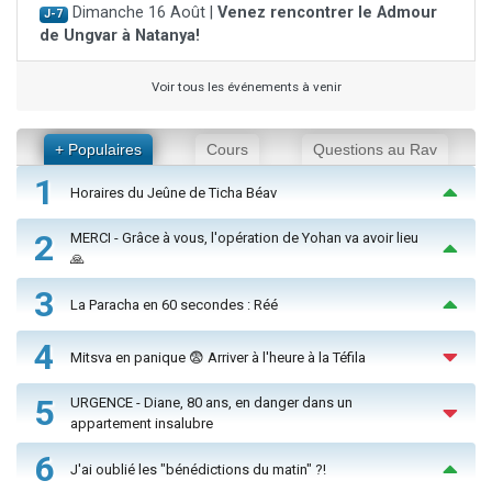
Dimanche 16 Août |
Venez rencontrer le Admour
J-7
de Ungvar à Natanya!
Voir tous les événements à venir
+ Populaires
Cours
Questions au Rav
1
Horaires du Jeûne de Ticha Béav
2
MERCI - Grâce à vous, l'opération de Yohan va avoir lieu
🙏
3
La Paracha en 60 secondes : Réé
4
Mitsva en panique 😨 Arriver à l'heure à la Téfila
5
URGENCE - Diane, 80 ans, en danger dans un
appartement insalubre
6
J'ai oublié les "bénédictions du matin" ?!