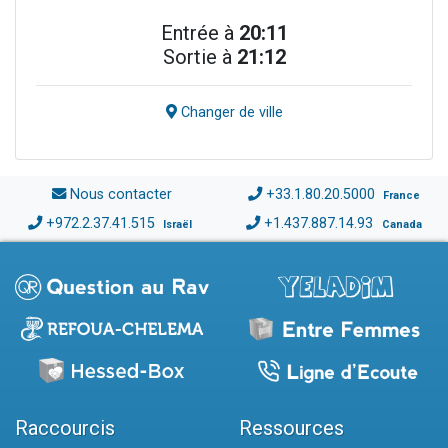
Entrée à
20:11
Sortie à
21:12
Changer de ville
Nous contacter
+33.1.80.20.5000
France
+972.2.37.41.515
+1.437.887.14.93
Israël
Canada
Raccourcis
Ressources