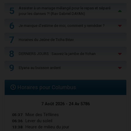
5
Assister à un mariage mélangé pour le repas et séparé
pour les danses ?! (Rav Gabriel DAYAN)
6
Je manque d'estime de moi, comment y remédier ?
7
Horaires du Jeûne de Ticha Béav
8
DERNIERS JOURS : Sauvez la jambe de Yohan
9
Elyana au buisson ardent
Horaires pour Columbus
7 Août 2026 - 24 Av 5786
05:37
Mise des Téfilines
06:36
Lever du soleil
13:38
Heure de milieu du jour