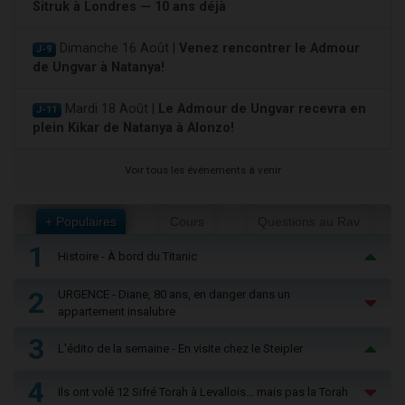
Sitruk à Londres — 10 ans déjà
Dimanche 16 Août |
Venez rencontrer le Admour
J-9
de Ungvar à Natanya!
Mardi 18 Août |
Le Admour de Ungvar recevra en
J-11
plein Kikar de Natanya à Alonzo!
Voir tous les événements à venir
+ Populaires
Cours
Questions au Rav
1
Histoire - À bord du Titanic
2
URGENCE - Diane, 80 ans, en danger dans un
appartement insalubre
3
L'édito de la semaine - En visite chez le Steipler
4
Ils ont volé 12 Sifré Torah à Levallois… mais pas la Torah