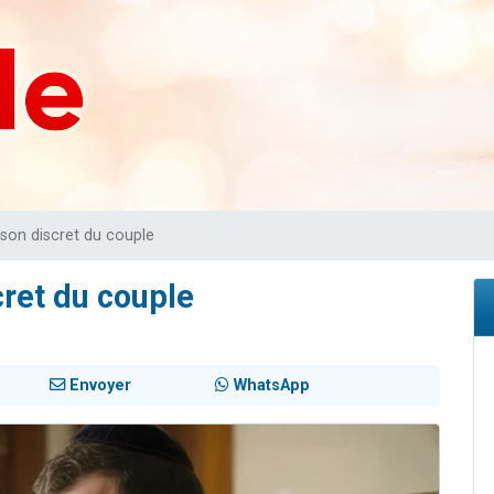
 viennent de demander une bénédiction
nnes viennent de faire un don pour Sauvez la jambe de Yohan
49 places pour étudier en groupe sur Zoom
lles musiques dans Torah-Box Music
 viennent de demander une bénédiction
ison discret du couple
cret du couple
Envoyer
WhatsApp