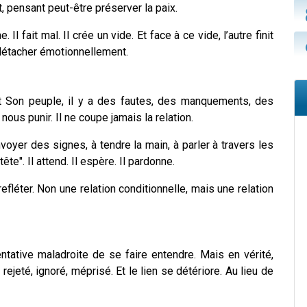
t, pensant peut-être préserver la paix.
Il fait mal. Il crée un vide. Et face à ce vide, l’autre finit
détacher émotionnellement.
et Son peuple, il y a des fautes, des manquements, des
ous punir. Il ne coupe jamais la relation.
oyer des signes, à tendre la main, à parler à travers les
tête". Il attend. Il espère. Il pardonne.
refléter. Non une relation conditionnelle, mais une relation
entative maladroite de se faire entendre. Mais en vérité,
 rejeté, ignoré, méprisé. Et le lien se détériore. Au lieu de