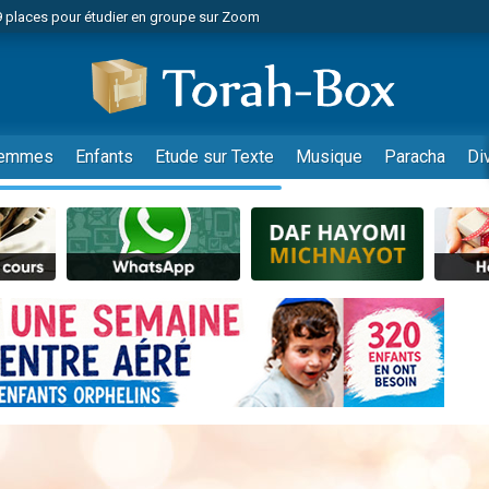
49 places pour étudier en groupe sur Zoom
nes viennent de faire un don pour Diane, 80 ans, dans un appartement insalu
viennent de nous rejoindre sur WhatsApp
viennent de nous rejoindre sur WhatsApp
es viennent de faire un don pour Reloger Rivka, 6 enfants, victime de violences
emmes
Enfants
Etude sur Texte
Musique
Paracha
Di
es viennent de faire un don pour 1 Journée de Vacances Pour les Enfants
 viennent de demander une bénédiction
viennent de nous rejoindre sur WhatsApp
49 places pour étudier en groupe sur Zoom
 donner son Maasser
viennent de nous rejoindre sur WhatsApp
viennent de nous rejoindre sur WhatsApp
de donner son Maasser
es viennent de faire un don pour 5 jours de vacances aux Orphelins
viennent de nous rejoindre sur WhatsApp