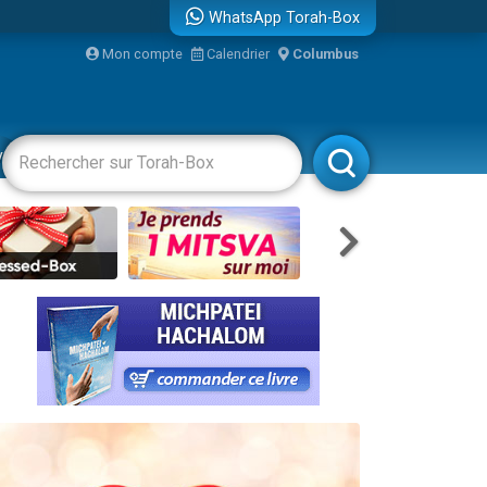
WhatsApp Torah-Box
bre
Mon compte
Calendrier
Columbus
...
vertissements
Livres
Rabbanim