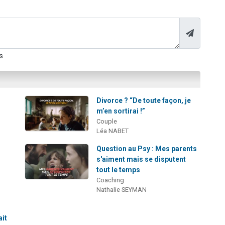
s
Divorce ? “De toute façon, je
m’en sortirai !”
Couple
Léa NABET
Question au Psy : Mes parents
s'aiment mais se disputent
tout le temps
Coaching
Nathalie SEYMAN
ait