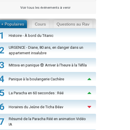
Voir tous les événements à venir
+ Populaires
Cours
Questions au Rav
1
Histoire - À bord du Titanic
2
URGENCE - Diane, 80 ans, en danger dans un
appartement insalubre
3
Mitsva en panique 😨 Arriver à l'heure à la Téfila
4
Panique à la boulangerie Cachère
5
La Paracha en 60 secondes : Réé
6
Horaires du Jeûne de Ticha Béav
7
Résumé de la Paracha Réé en animation Vidéo
IA