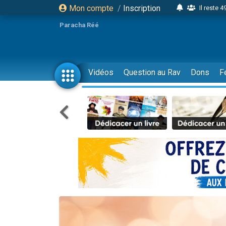
Mon compte
/
Inscription
Il reste 
16 person
Paracha Réé
2 personnes 
6 personnes 
4 personn
Vidéos
Question au Rav
Dons
F
2 personn
17 personnes
4 personnes 
Il reste 
Eva vient de
4 personnes 
3 personnes 
Odaya vient 
3 personn
2 personnes 