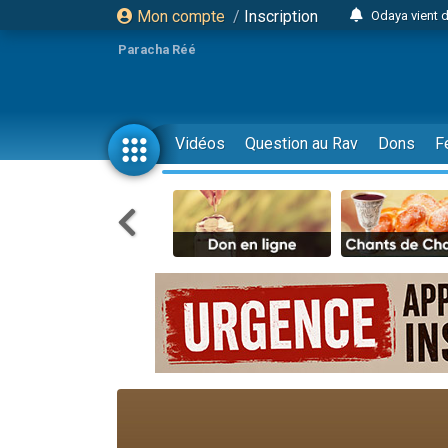
Mon compte
/
Inscription
Odaya vient 
3 personn
Paracha Réé
3 personn
2 personnes 
13 personnes
Vidéos
Question au Rav
Dons
F
12 nouve
30 perso
Il reste 
3 personnes 
2 personnes 
3 personnes 
2 nouvel
8 personn
Nouvelle émis
61 personnes