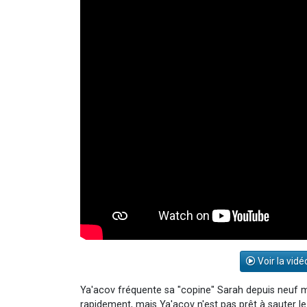
Voir la vidé
Ya'acov fréquente sa "copine" Sarah depuis neuf mo
rapidement, mais Ya'acov n'est pas prêt à sauter le 