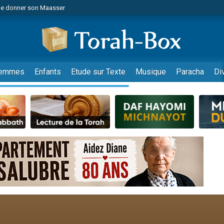
de donner son Maasser
es viennent de faire un don pour 5 jours de vacances aux Orphelins
es viennent de faire un don pour Diane, 80 ans, dans un appartement insalub
viennent de nous rejoindre sur WhatsApp
 viennent de demander une bénédiction
emmes
Enfants
Etude sur Texte
Musique
Paracha
Di
lles musiques dans Torah-Box Music
nnes viennent de faire un don pour Sauvez la jambe de Yohan
49 places pour étudier en groupe sur Zoom
viennent de nous rejoindre sur WhatsApp
viennent de nous rejoindre sur WhatsApp
viennent de nous rejoindre sur WhatsApp
les musiques dans Torah-Box Music
es viennent de faire un don pour Tsédaka : pauvres d'Israel
sion radio : Visions de grandeur n°104 : Le Chabbath et le Birkat Hamazone à 
 viennent de demander une bénédiction