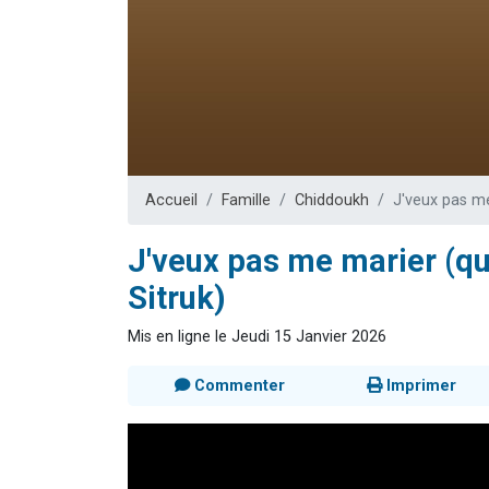
Ariel vient 
Il reste 
Nathaniel vi
6 personn
3 personnes 
Accueil
Famille
Chiddoukh
J'veux pas me
J'veux pas me marier (q
Sitruk)
Mis en ligne le Jeudi 15 Janvier 2026
Commenter
Imprimer