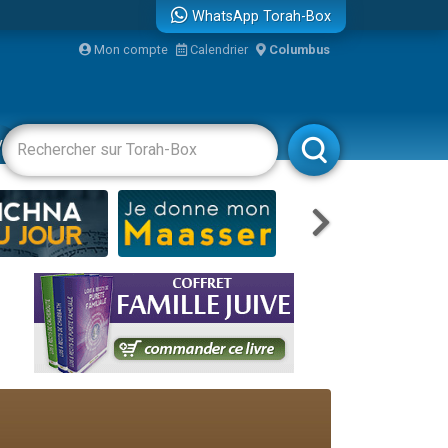
WhatsApp Torah-Box
Mon compte
Calendrier
Columbus
re
vertissements
Livres
Rabbanim
travers le temps