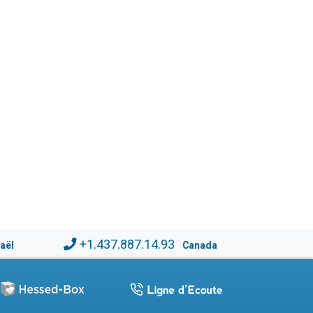
+1.437.887.14.93
raël
Canada