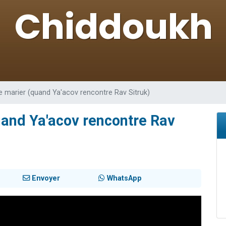
de donner son Maasser
49 places pour étudier en groupe sur Zoom
ent de donner son Maasser
es viennent de faire un don pour 5 enfants déjà orphelins risquent de perdre
viennent de nous rejoindre sur WhatsApp
 marier (quand Ya'acov rencontre Rav Sitruk)
uand Ya'acov rencontre Rav
Envoyer
WhatsApp