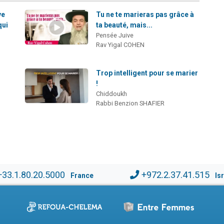
ve
Tu ne te marieras pas grâce à
qui
ta beauté, mais...
Pensée Juive
Rav Yigal COHEN
Trop intelligent pour se marier
!
Chiddoukh
Rabbi Benzion SHAFIER
+33.1.80.20.5000
+972.2.37.41.515
France
Is