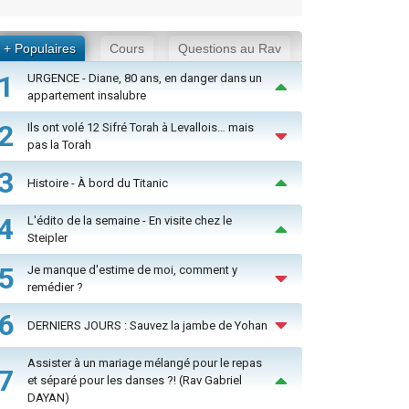
+ Populaires
Cours
Questions au Rav
1
URGENCE - Diane, 80 ans, en danger dans un
appartement insalubre
2
Ils ont volé 12 Sifré Torah à Levallois… mais
pas la Torah
3
Histoire - À bord du Titanic
4
L'édito de la semaine - En visite chez le
Steipler
5
Je manque d'estime de moi, comment y
remédier ?
6
DERNIERS JOURS : Sauvez la jambe de Yohan
Assister à un mariage mélangé pour le repas
7
et séparé pour les danses ?! (Rav Gabriel
DAYAN)