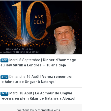
Mardi 8 Septembre |
Dinner d'hommage
J-33
au Rav Sitruk à Londres — 10 ans déjà
Dimanche 16 Août |
Venez rencontrer
J-10
le Admour de Ungvar à Natanya!
Mardi 18 Août |
Le Admour de Ungvar
J-12
recevra en plein Kikar de Natanya à Alonzo!
Voir tous les événements à venir