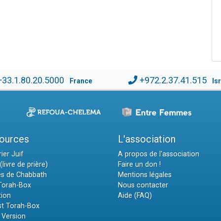
+33.1.80.20.5000
+972.2.37.41.515
France
Is
ources
L'association
ier Juif
A propos de l'association
(livre de prière)
Faire un don !
es de Chabbath
Mentions légales
 Torah-Box
Nous contacter
tion
Aide (FAQ)
t Torah-Box
 Version