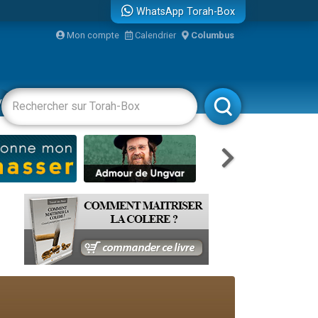
WhatsApp Torah-Box
Mon compte
Calendrier
Columbus
vertissements
Livres
Rabbanim
re
...