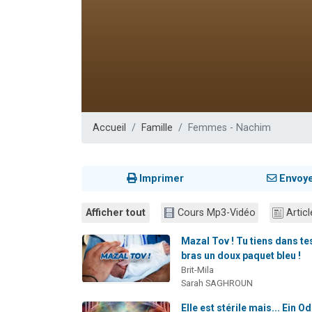
17 personnes
4 personnes 
Il reste 
Eva vient de
Eli vient de 
Accueil
Famille
Femmes - Nachim
Imprimer
Envoy
Afficher tout
Cours Mp3-Vidéo
Articl
Mazal Tov ! Tu tiens dans te
bras un doux paquet bleu !
Brit-Mila
Sarah SAGHROUN
Elle est stérile mais... Ein Od