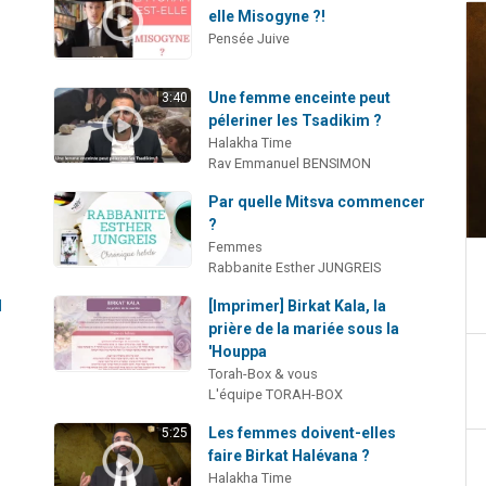
elle Misogyne ?!
Pensée Juive
Une femme enceinte peut
3:40
péleriner les Tsadikim ?
Halakha Time
Rav Emmanuel BENSIMON
Par quelle Mitsva commencer
?
Femmes
Rabbanite Esther JUNGREIS
l
[Imprimer] Birkat Kala, la
prière de la mariée sous la
'Houppa
Torah-Box & vous
L'équipe TORAH-BOX
s
Les femmes doivent-elles
5:25
faire Birkat Halévana ?
Halakha Time