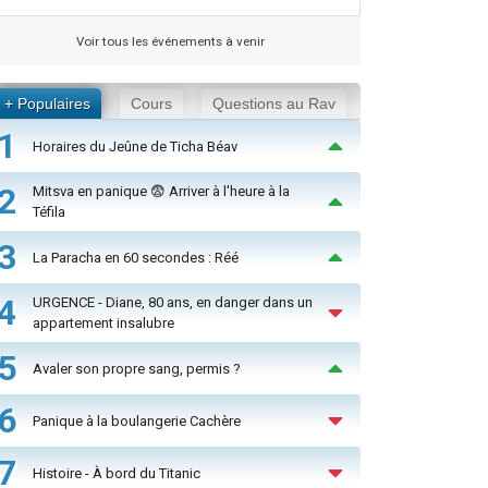
Voir tous les événements à venir
+ Populaires
Cours
Questions au Rav
1
Horaires du Jeûne de Ticha Béav
2
Mitsva en panique 😨 Arriver à l'heure à la
Téfila
3
La Paracha en 60 secondes : Réé
4
URGENCE - Diane, 80 ans, en danger dans un
appartement insalubre
5
Avaler son propre sang, permis ?
6
Panique à la boulangerie Cachère
7
Histoire - À bord du Titanic