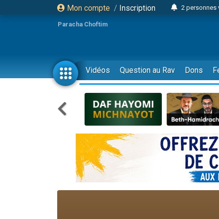
Mon compte
/
Inscription
2 personnes 
Lisbel Esthe
Paracha Choftim
3 person
2 personn
3 personnes 
Vidéos
Question au Rav
Dons
F
11 personnes
3 personn
Il reste 
2 personnes 
29 personnes
Il reste 
2 personnes 
6 personnes 
4 personn
2 personn