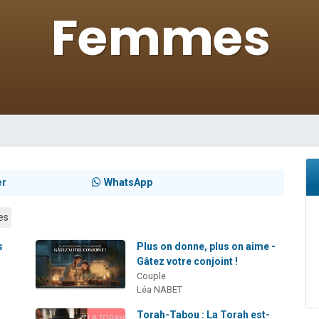
 viennent de demander une bénédiction
viennent de nous rejoindre sur WhatsApp
49 places pour étudier en groupe sur Zoom
 donner son Maasser
donner son Maasser
er
WhatsApp
es
s
Plus on donne, plus on aime -
Gâtez votre conjoint !
Couple
Léa NABET
Torah-Tabou : La Torah est-