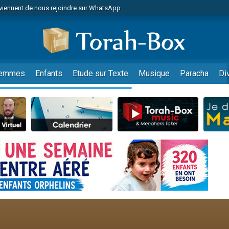
viennent de nous rejoindre sur WhatsApp
r vient de donner son Maasser
nes viennent de faire un don pour Événements Torah-Box
es viennent de faire un don pour Tsédaka : pauvres d'Israel
viennent de nous rejoindre sur WhatsApp
emmes
Enfants
Etude sur Texte
Musique
Paracha
Di
 viennent de demander une bénédiction
es viennent de faire un don pour Diane, 80 ans, dans un appartement insalub
49 places pour étudier en groupe sur Zoom
viennent de nous rejoindre sur WhatsApp
 viennent de demander une bénédiction
49 places pour étudier en groupe sur Zoom
viennent de nous rejoindre sur WhatsApp
viennent de nous rejoindre sur WhatsApp
es viennent de faire un don pour Reloger Rivka, 6 enfants, victime de violences
es viennent de faire un don pour 1 Journée de Vacances Pour les Enfants