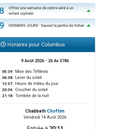
8
Offrez une semaine de centre aéré à un
enfant orphelin
9
DERNIERS JOURS : Sauvez la jambe de Yohan
Horaires pour Columbus
9 Août 2026 - 26 Av 5786
05:39
Mise des Téfilines
06:38
Lever du soleil
13:37
Heure de milieu du jour
20:36
Coucher du soleil
21:18
Tombée de la nuit
Chabbath
Choftim
Vendredi 14 Août 2026
Entrée à
20:11