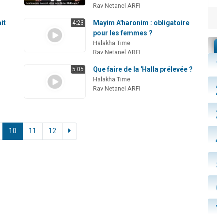
Rav Netanel ARFI
it
Mayim A'haronim : obligatoire
4:23
pour les femmes ?
Halakha Time
Rav Netanel ARFI
Que faire de la 'Halla prélevée ?
5:05
Halakha Time
Rav Netanel ARFI
10
11
12