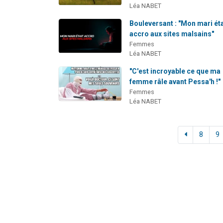
Léa NABET
Bouleversant : "Mon mari éta
accro aux sites malsains"
Femmes
Léa NABET
"C'est incroyable ce que ma
femme râle avant Pessa'h !"
Femmes
Léa NABET
8
9