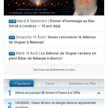
Mardi 8 Septembre |
Dinner d'hommage au Rav
J-30
Sitruk à Londres — 10 ans déjà
Dimanche 16 Août |
Venez rencontrer le Admour
J-7
de Ungvar à Natanya!
Mardi 18 Août |
Le Admour de Ungvar recevra en
J-9
plein Kikar de Natanya à Alonzo!
Voir tous les événements à venir
+ Populaires
Cours
Questions au Rav
1
Mitsva en panique 😨 Arriver à l'heure à la Téfila
2
URGENCE - Diane, 80 ans, en danger dans un appartement
insalubre