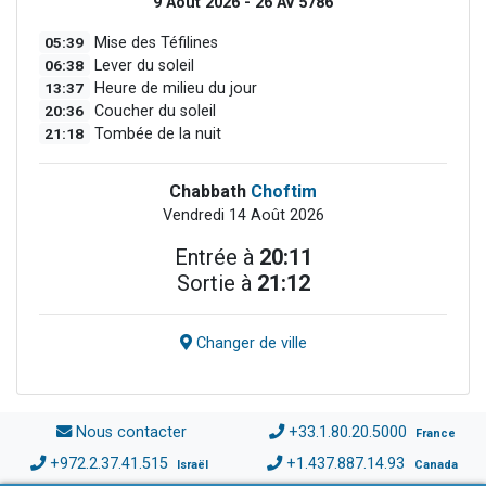
9 Août 2026 - 26 Av 5786
05:39
Mise des Téfilines
06:38
Lever du soleil
13:37
Heure de milieu du jour
20:36
Coucher du soleil
21:18
Tombée de la nuit
Chabbath
Choftim
Vendredi 14 Août 2026
Entrée à
20:11
Sortie à
21:12
Changer de ville
Nous contacter
+33.1.80.20.5000
France
+972.2.37.41.515
+1.437.887.14.93
Israël
Canada