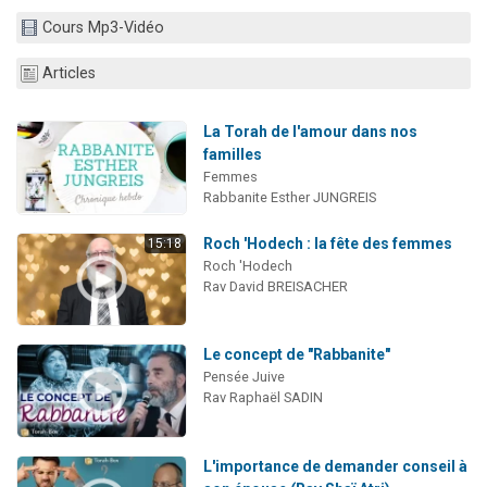
2 personnes viennent de nous rejoindre sur WhatsApp
Cours Mp3-Vidéo
13 personnes viennent de demander une bénédiction
Articles
Il reste 49 places pour étudier en groupe sur Zoom
12 nouvelles musiques dans Torah-Box Music
La Torah de l'amour dans nos
2 personnes viennent de nous rejoindre sur WhatsApp
familles
Femmes
Rabbanite Esther JUNGREIS
Roch 'Hodech : la fête des femmes
15:18
Roch 'Hodech
Rav David BREISACHER
Le concept de "Rabbanite"
Pensée Juive
Rav Raphaël SADIN
L'importance de demander conseil à