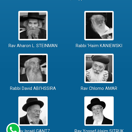
Rav Aharon L. STEINMAN
Rabbi 'Haïm KANIEWSKI
Rabbi David ABI'HSSIRA
Rav Chlomo AMAR
Rav Israël GANTZ
Rav Yossef-Haïm SITRUK