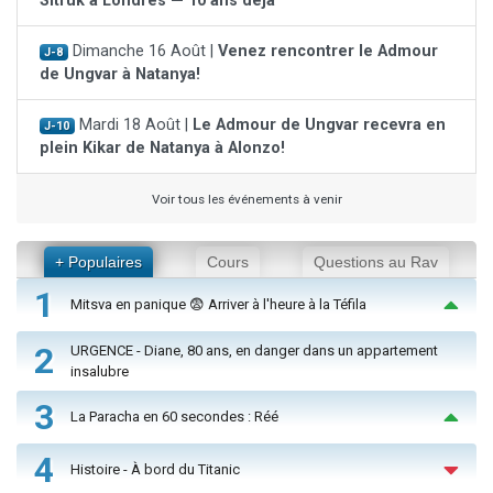
Sitruk à Londres — 10 ans déjà
Dimanche 16 Août |
Venez rencontrer le Admour
J-8
de Ungvar à Natanya!
Mardi 18 Août |
Le Admour de Ungvar recevra en
J-10
plein Kikar de Natanya à Alonzo!
Voir tous les événements à venir
+ Populaires
Cours
Questions au Rav
1
Mitsva en panique 😨 Arriver à l'heure à la Téfila
2
URGENCE - Diane, 80 ans, en danger dans un appartement
insalubre
3
La Paracha en 60 secondes : Réé
4
Histoire - À bord du Titanic