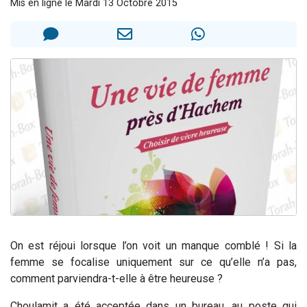
Mis en ligne le Mardi 13 Octobre 2015
2 personnes viennent de nous rejoindre sur WhatsApp
13 personnes viennent de demander une bénédiction
Il reste 49 places pour étudier en groupe sur Zoom
12 nouvelles musiques dans Torah-Box Music
2 personnes viennent de nous rejoindre sur WhatsApp
On est réjoui lorsque l’on voit un manque comblé ! Si la
femme se focalise uniquement sur ce qu’elle n’a pas,
comment parviendra-t-elle à être heureuse ?
Choulamit a été acceptée dans un bureau, au poste qui