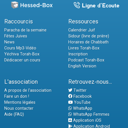
Raccourcis
Ressources
Paracha de la semaine
Calendrier Juif
Fêtes Juives
Sidour (livre de prière)
News
Horaires de Chabbath
Cours Mp3-Vidéo
Livres Torah-Box
Yéchiva Torah-Box
Inscription
Dédicacer un cours
Podcast Torah-Box
English Version
L'association
Retrouvez-nous...
A propos de l'association
Twitter
Faire un don !
Facebook
Mentions légales
YouTube
Nous contacter
WhatsApp
Aide (FAQ)
WhatsApp Femmes
Application iOS
Application Android