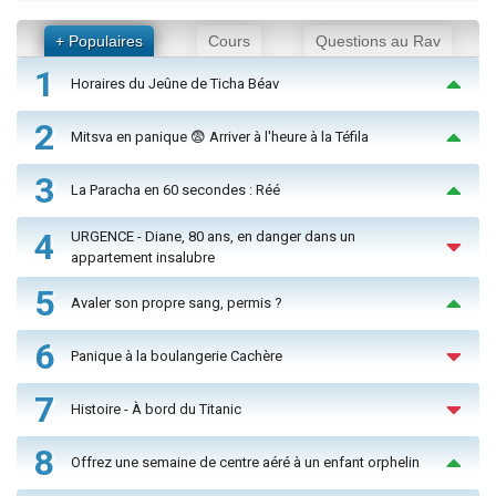
+ Populaires
Cours
Questions au Rav
1
Horaires du Jeûne de Ticha Béav
2
Mitsva en panique 😨 Arriver à l'heure à la Téfila
3
La Paracha en 60 secondes : Réé
4
URGENCE - Diane, 80 ans, en danger dans un
appartement insalubre
5
Avaler son propre sang, permis ?
6
Panique à la boulangerie Cachère
7
Histoire - À bord du Titanic
8
Offrez une semaine de centre aéré à un enfant orphelin