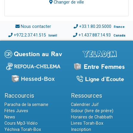
Changer de ville
Nous contacter
+33.1.80.20.5000
France
+972.2.37.41.515
+1.437.887.14.93
Israël
Canada
Raccourcis
Ressources
Paracha de la semaine
Calendrier Juif
Fêtes Juives
Sidour (livre de prière)
News
Horaires de Chabbath
Cours Mp3-Vidéo
Livres Torah-Box
Yéchiva Torah-Box
Inscription