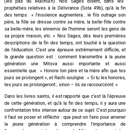
(les pas du
Machia’h)
.
Nos Sages disent, dans les
prophéties relatives à la Délivrance (Sota 49b), qu’à la fin
des temps : « l’insolence augmentera… le fils outrage son
père, la fille se dresse contre sa mère, la belle-fille contre
sa belle-mère, les ennemis de l’homme seront les gens de
sa propre maison, etc. » Nos Sages, dès leurs premières
descriptions de la fin des temps, ont touché à la question
de l’éducation. C’est une épreuve extrêmement difficile, et
la grande question est : comment transmettre à la jeune
génération une Mitsva aussi importante et aussi
essentielle que : « Honore ton père et ta mère afin que tes
jours se prolongent », et Rachi souligne : « Si tu les honores,
tes jours se prolongeront ; sinon – ils se raccourciront. »
Dans les livres saints, il est rapporté que c’est là l’épreuve
de cette génération, et qu’à la fin des temps, il y aura une
confrontation très intense autour de ce sujet. C’est pourquoi
il faut se poser et réfléchir : que peut-on faire pour amener
la jeune génération à comprendre l’importance de