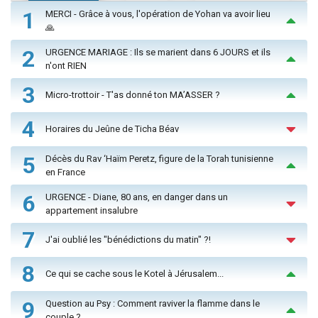
1
MERCI - Grâce à vous, l'opération de Yohan va avoir lieu
🙏
2
URGENCE MARIAGE : Ils se marient dans 6 JOURS et ils
n'ont RIEN
3
Micro-trottoir - T'as donné ton MA’ASSER ?
4
Horaires du Jeûne de Ticha Béav
5
Décès du Rav ‘Haïm Peretz, figure de la Torah tunisienne
en France
6
URGENCE - Diane, 80 ans, en danger dans un
appartement insalubre
7
J'ai oublié les "bénédictions du matin" ?!
8
Ce qui se cache sous le Kotel à Jérusalem...
9
Question au Psy : Comment raviver la flamme dans le
couple ?