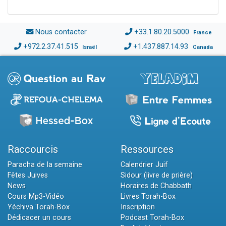
Nous contacter
+33.1.80.20.5000
France
+972.2.37.41.515
+1.437.887.14.93
Israël
Canada
Raccourcis
Ressources
Paracha de la semaine
Calendrier Juif
Fêtes Juives
Sidour (livre de prière)
News
Horaires de Chabbath
Cours Mp3-Vidéo
Livres Torah-Box
Yéchiva Torah-Box
Inscription
Dédicacer un cours
Podcast Torah-Box