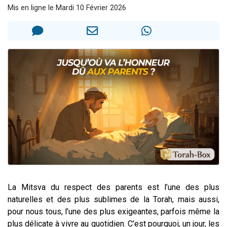
Mis en ligne le Mardi 10 Février 2026
3 personnes viennent de nous rejoindre sur WhatsApp
11 personnes viennent de demander une bénédiction
Il reste 49 places pour étudier en groupe sur Zoom
3 personnes viennent de faire un don pour Diane, 80 ans, dans un appartement insalubre
5 personnes viennent de faire un don pour Reloger Rivka, 6 enfants, victime de violences...
La Mitsva du respect des parents est l’une des plus
naturelles et des plus sublimes de la Torah, mais aussi,
pour nous tous, l’une des plus exigeantes, parfois même la
plus délicate à vivre au quotidien. C’est pourquoi, un jour, les