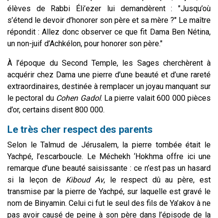
élèves de Rabbi Éli’ezer lui demandèrent : "Jusqu’où
s’étend le devoir d’honorer son père et sa mère ?" Le maître
répondit : Allez donc observer ce que fit Dama Ben Nétina,
un non-juif d’Achkélon, pour honorer son père."
À l’époque du Second Temple, les Sages cherchèrent à
acquérir chez Dama une pierre d’une beauté et d’une rareté
extraordinaires, destinée à remplacer un joyau manquant sur
le pectoral du
Cohen Gadol
. La pierre valait 600 000 pièces
d’or, certains disent 800 000.
Le très cher respect des parents
Selon le Talmud de Jérusalem, la pierre tombée était le
Yachpé, l’escarboucle. Le Méchekh ‘Hokhma offre ici une
remarque d’une beauté saisissante : ce n’est pas un hasard
si la leçon de
Kiboud Av
, le respect dû au père, est
transmise par la pierre de Yachpé, sur laquelle est gravé le
nom de Binyamin. Celui ci fut le seul des fils de Ya’akov à ne
pas avoir causé de peine à son père dans l’épisode de la