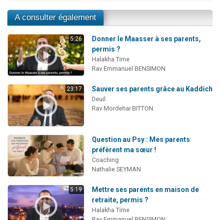
A consulter également
Donner le Maasser à ses parents,
5:26
permis ?
Halakha Time
Rav Emmanuel BENSIMON
Sauver ses parents grâce au Kaddich
23:17
Deuil
Rav Mordehai BITTON
Question au Psy : Mes parents
préfèrent ma sœur !
Coaching
Nathalie SEYMAN
Mettre ses parents en maison de
5:19
retraite, permis ?
Halakha Time
Rav Emmanuel BENSIMON