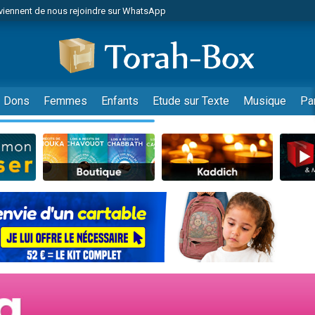
viennent de nous rejoindre sur WhatsApp
de donner son Maasser
es viennent de faire un don pour 5 jours de vacances aux Orphelins
es viennent de faire un don pour Diane, 80 ans, dans un appartement insalub
viennent de nous rejoindre sur WhatsApp
Dons
Femmes
Enfants
Etude sur Texte
Musique
Pa
 viennent de demander une bénédiction
nnes viennent de faire un don pour Sauvez la jambe de Yohan
49 places pour étudier en groupe sur Zoom
lles musiques dans Torah-Box Music
viennent de nous rejoindre sur WhatsApp
viennent de nous rejoindre sur WhatsApp
les musiques dans Torah-Box Music
viennent de nous rejoindre sur WhatsApp
es viennent de faire un don pour Tsédaka : pauvres d'Israel
sion radio : Visions de grandeur n°104 : Le Chabbath et le Birkat Hamazone à 