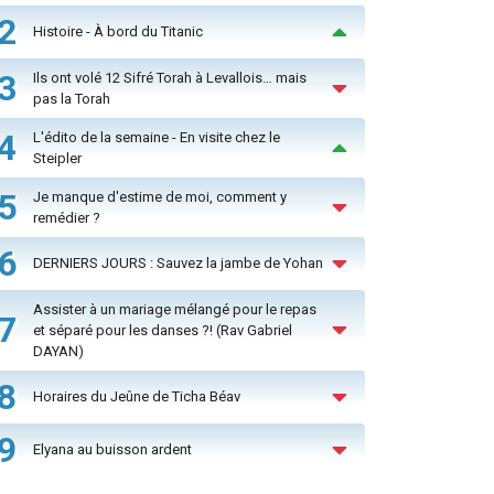
2
Histoire - À bord du Titanic
3
Ils ont volé 12 Sifré Torah à Levallois… mais
pas la Torah
4
L'édito de la semaine - En visite chez le
Steipler
5
Je manque d'estime de moi, comment y
remédier ?
6
DERNIERS JOURS : Sauvez la jambe de Yohan
Assister à un mariage mélangé pour le repas
7
et séparé pour les danses ?! (Rav Gabriel
DAYAN)
8
Horaires du Jeûne de Ticha Béav
9
Elyana au buisson ardent