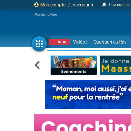
Mon compte
/
Inscription
3 personnes 
Odaya vient 
Paracha Réé
3 personn
3 personn
2 personnes 
Vidéos
Question au Rav
ON AIR
13 personnes
30 perso
Il reste 
12 nouve
3 personnes 
2 personnes 
2 nouvel
3 personnes 
8 personn
Nouvelle émis