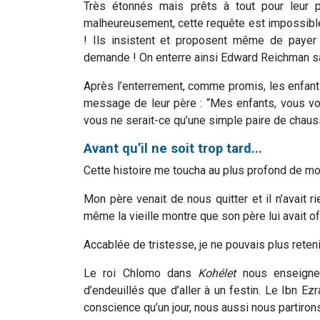
Très étonnés mais prêts à tout pour leur p
malheureusement, cette requête est impossible à
! Ils insistent et proposent même de payer 
demande ! On enterre ainsi Edward Reichman sa
Après l’enterrement, comme promis, les enfant
message de leur père : “Mes enfants, vous voy
vous ne serait-ce qu’une simple paire de chauss
Avant qu’il ne soit trop tard...
Cette histoire me toucha au plus profond de mon
Mon père venait de nous quitter et il n’avait 
même la vieille montre que son père lui avait o
Accablée de tristesse, je ne pouvais plus reteni
Le roi Chlomo dans
Kohélet
nous enseigne
d’endeuillés que d’aller à un festin. Le Ibn E
conscience qu’un jour, nous aussi nous partiron