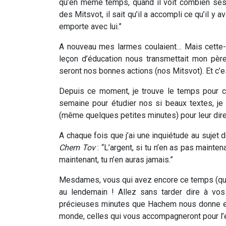
qu’en même temps, quand il voit combien ses
des Mitsvot, il sait qu’il a accompli ce qu’il y 
emporte avec lui.”
A nouveau mes larmes coulaient… Mais cette-fo
leçon d’éducation nous transmettait mon pèr
seront nos bonnes actions (nos Mitsvot). Et c’
Depuis ce moment, je trouve le temps pour c
semaine pour étudier nos si beaux textes, je 
(même quelques petites minutes) pour leur dire
A chaque fois que j’ai une inquiétude au sujet d
Chem Tov
: “L’argent, si tu n’en as pas mainten
maintenant, tu n’en auras jamais.”
Mesdames, vous qui avez encore ce temps (que 
au lendemain ! Allez sans tarder dire à vo
précieuses minutes que Hachem nous donne en
monde, celles qui vous accompagneront pour l’