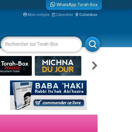
WhatsApp Torah-Box
Mon compte
Calendrier
Columbus
re
racha
Divertissements
Livres
Rabbanim
travers le temps