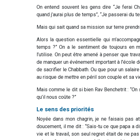
On entend souvent les gens dire “Je ferai Chab
quand j’aurai plus de temps”, “Je passerai du t
Mais qui sait quand sa mission sur terre prendra
Alors la question essentielle qui m’accompa
temps ?” On a le sentiment de toujours en m
l’utilise. On peut être amené à penser que trava
de manquer un événement important à l'école de 
de sacrifier le Chabbath. Ou que pour un salai
au risque de mettre en péril son couple et sa vi
Mais comme le dit si bien Rav Benchetrit : “On
qu’il nous coûte ?”
Le sens des priorités
Noyée dans mon chagrin, je ne faisais pas att
doucement, il me dit : “Sais-tu ce que papa a di
vie et le travail, son seul regret était de ne p