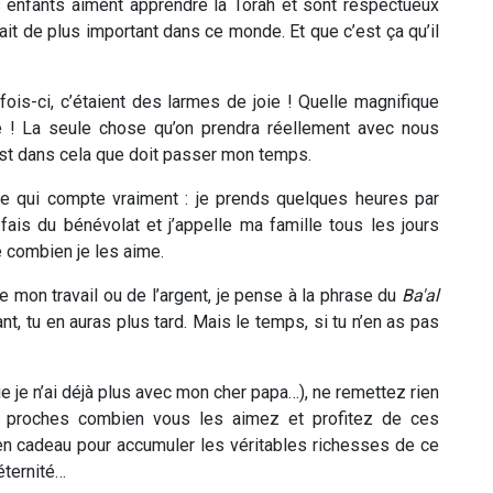
 enfants aiment apprendre la Torah et sont respectueux
avait de plus important dans ce monde. Et que c’est ça qu’il
is-ci, c’étaient des larmes de joie ! Quelle magnifique
e ! La seule chose qu’on prendra réellement avec nous
est dans cela que doit passer mon temps.
e qui compte vraiment : je prends quelques heures par
fais du bénévolat et j’appelle ma famille tous les jours
 combien je les aime.
e mon travail ou de l’argent, je pense à la phrase du
Ba'al
ant, tu en auras plus tard. Mais le temps, si tu n’en as pas
je n’ai déjà plus avec mon cher papa…), ne remettez rien
s proches combien vous les aimez et profitez de ces
 cadeau pour accumuler les véritables richesses de ce
éternité…