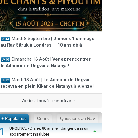
Mardi 8 Septembre |
Dinner d'hommage
J-33
au Rav Sitruk à Londres — 10 ans déjà
Dimanche 16 Août |
Venez rencontrer
J-10
le Admour de Ungvar à Natanya!
Mardi 18 Août |
Le Admour de Ungvar
J-12
recevra en plein Kikar de Natanya à Alonzo!
Voir tous les événements à venir
+ Populaires
Cours
Questions au Rav
1
URGENCE - Diane, 80 ans, en danger dans un
appartement insalubre