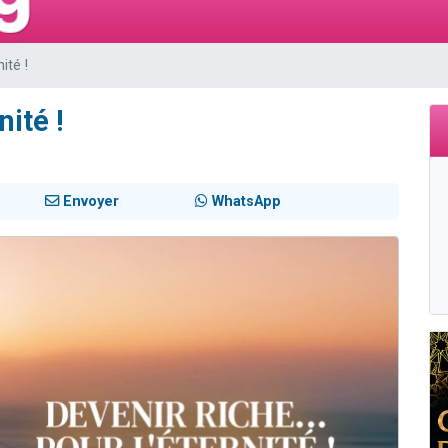
 viennent de demander une bénédiction
49 places pour étudier en groupe sur Zoom
ité !
de donner son Maasser
ent de donner son Maasser
nité !
viennent de nous rejoindre sur WhatsApp
Envoyer
WhatsApp