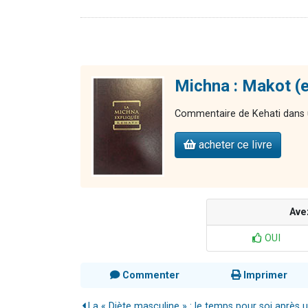
Michna : Makot (e
Commentaire de Kehati dans u
acheter ce livre
Ave
OUI
Commenter
Imprimer
La « Diète masculine » : le temps pour soi après un