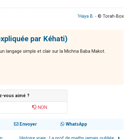
'Haya B.
- © Torah-Box
xpliquée par Kéhati)
n langage simple et clair sur la Michna Baba Makot.
z-vous aimé ?
NON
Envoyer
WhatsApp
...
Histoire vraie : La prof de maths jamais oubliée…