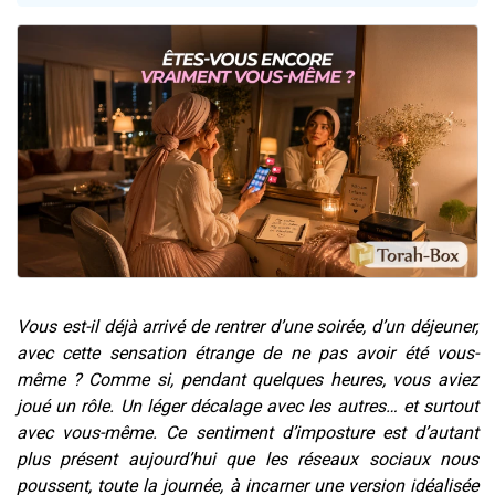
3 personnes viennent de nous rejoindre sur WhatsApp
3 personnes viennent de faire un don pour 5 jours de vacances aux Orphelins
Odaya vient de donner son Maasser
13 personnes viennent de demander une bénédiction
3 personnes viennent de nous rejoindre sur WhatsApp
Vous est-il déjà arrivé de rentrer d’une soirée, d’un déjeuner,
avec cette sensation étrange de ne pas avoir été vous-
même ? Comme si, pendant quelques heures, vous aviez
joué un rôle. Un léger décalage avec les autres… et surtout
avec vous-même. Ce sentiment d’imposture est d’autant
plus présent aujourd’hui que les réseaux sociaux nous
poussent, toute la journée, à incarner une version idéalisée