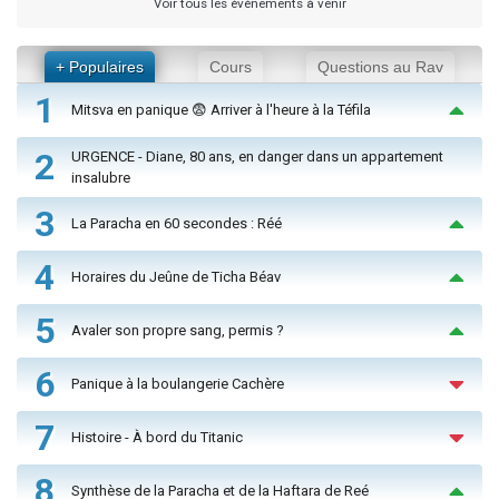
Voir tous les événements à venir
+ Populaires
Cours
Questions au Rav
1
Mitsva en panique 😨 Arriver à l'heure à la Téfila
2
URGENCE - Diane, 80 ans, en danger dans un appartement
insalubre
3
La Paracha en 60 secondes : Réé
4
Horaires du Jeûne de Ticha Béav
5
Avaler son propre sang, permis ?
6
Panique à la boulangerie Cachère
7
Histoire - À bord du Titanic
8
Synthèse de la Paracha et de la Haftara de Reé