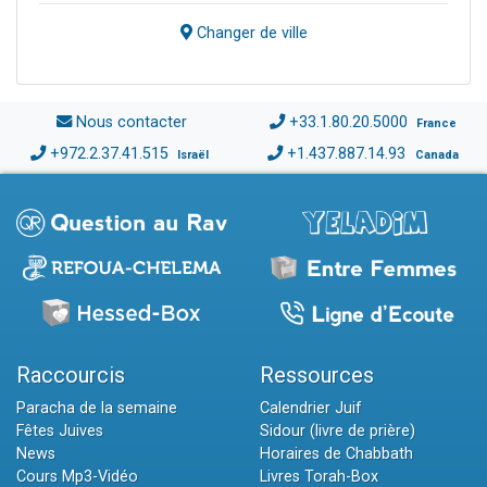
Changer de ville
Nous contacter
+33.1.80.20.5000
France
+972.2.37.41.515
+1.437.887.14.93
Israël
Canada
Raccourcis
Ressources
Paracha de la semaine
Calendrier Juif
Fêtes Juives
Sidour (livre de prière)
News
Horaires de Chabbath
Cours Mp3-Vidéo
Livres Torah-Box