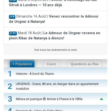
J-32
Sitruk à Londres — 10 ans déjà
Dimanche 16 Août |
Venez rencontrer le Admour
J-9
de Ungvar à Natanya!
Mardi 18 Août |
Le Admour de Ungvar recevra en
J-11
plein Kikar de Natanya à Alonzo!
Voir tous les événements à venir
+ Populaires
Cours
Questions au Rav
1
Histoire - À bord du Titanic
2
URGENCE - Diane, 80 ans, en danger dans un appartement
insalubre
3
Mitsva en panique 😨 Arriver à l'heure à la Téfila
4
Horaires du Jeûne de Ticha Béav