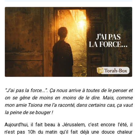
Il reste 49 places pour étudier en groupe sur Zoom
12 nouvelles musiques dans Torah-Box Music
3 personnes viennent de nous rejoindre sur WhatsApp
2 personnes viennent de nous rejoindre sur WhatsApp
2 personnes viennent de nous rejoindre sur WhatsApp
“J’ai pas la force...”. Ça nous arrive à toutes de le penser et
on se gêne de moins en moins de le dire. Mais, comme
mon amie Tsiona me l’a raconté, dans certains cas, ça vaut
la peine de se bouger !
Aujourd’hui, il fait beau à Jérusalem, c’est encore l’été, il
n’est pas 10h du matin qu’il fait déjà une douce chaleur