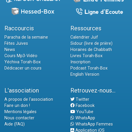
Raccourcis
Ressources
Paracha de la semaine
Calendrier Juif
Fêtes Juives
Sidour (livre de prière)
News
Horaires de Chabbath
Cours Mp3-Vidéo
Livres Torah-Box
Yéchiva Torah-Box
Inscription
Dédicacer un cours
Podcast Torah-Box
English Version
L'association
Retrouvez-nous...
A propos de l'association
Twitter
Faire un don !
Facebook
Mentions légales
YouTube
Nous contacter
WhatsApp
Aide (FAQ)
WhatsApp Femmes
Application iOS