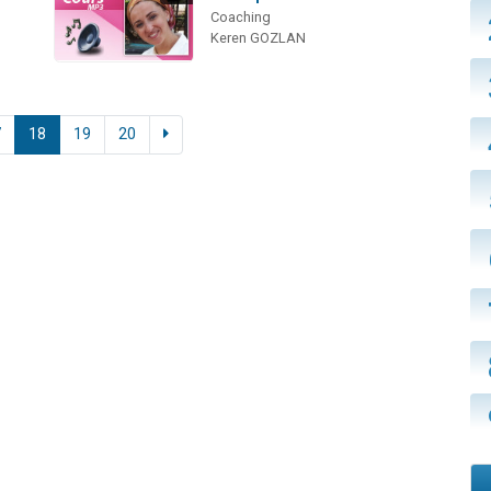
Coaching
Keren GOZLAN
7
18
19
20