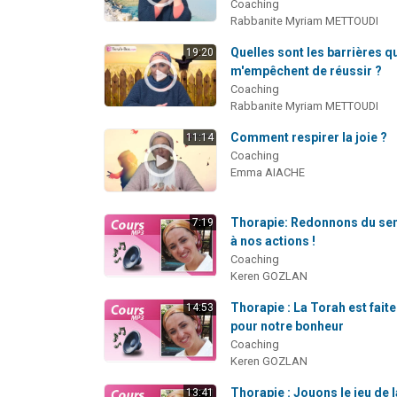
Coaching
Rabbanite Myriam METTOUDI
Quelles sont les barrières q
19:20
m'empêchent de réussir ?
Coaching
Rabbanite Myriam METTOUDI
Comment respirer la joie ?
11:14
Coaching
Emma AIACHE
Thorapie: Redonnons du se
7:19
à nos actions !
Coaching
Keren GOZLAN
Thorapie : La Torah est faite
14:53
pour notre bonheur
Coaching
Keren GOZLAN
Thorapie : Jouons le jeu de l
13:41