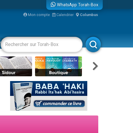
WhatsApp Torah-Box
Mon compte
Calendrier
Columbus
re
vertissements
Livres
Rabbanim