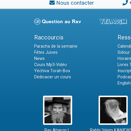
Nous contacter
Raccourcis
Ress
Paracha de la semaine
Calendr
Fêtes Juives
Sidour 
News
Horair
Cours Mp3-Vidéo
Livres
Yéchiva Torah-Box
Inscrip
Dédicacer un cours
Podcas
English
Rav Aharon L.
Rabbi 'Haïm KANIEW