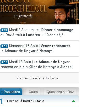
Mardi 8 Septembre |
Dinner d'hommage
J-33
au Rav Sitruk à Londres — 10 ans déjà
Dimanche 16 Août |
Venez rencontrer
J-10
le Admour de Ungvar à Natanya!
Mardi 18 Août |
Le Admour de Ungvar
J-12
recevra en plein Kikar de Natanya à Alonzo!
Voir tous les événements à venir
+ Populaires
Cours
Questions au Rav
1
Histoire - À bord du Titanic