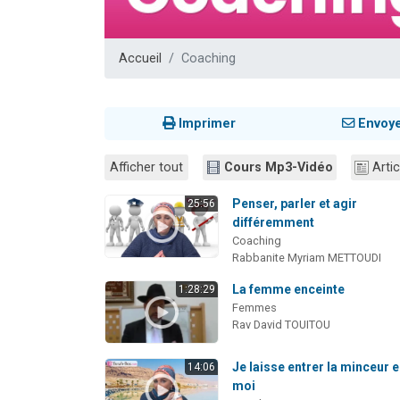
Nouvelle émis
61 personnes
Accueil
Coaching
Ariel vient 
Il reste 
Eva vient de
Imprimer
Envoy
Afficher tout
Cours Mp3-Vidéo
Artic
Penser, parler et agir
25:56
différemment
Coaching
Rabbanite Myriam METTOUDI
La femme enceinte
1:28:29
Femmes
Rav David TOUITOU
Je laisse entrer la minceur 
14:06
moi