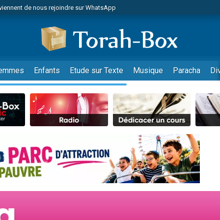
viennent de nous rejoindre sur WhatsApp
viennent de nous rejoindre sur WhatsApp
de donner son Maasser
es viennent de faire un don pour 5 jours de vacances aux Orphelins
es viennent de faire un don pour Diane, 80 ans, dans un appartement insalub
emmes
Enfants
Etude sur Texte
Musique
Paracha
Di
 viennent de demander une bénédiction
viennent de nous rejoindre sur WhatsApp
nnes viennent de faire un don pour Sauvez la jambe de Yohan
49 places pour étudier en groupe sur Zoom
lles musiques dans Torah-Box Music
viennent de nous rejoindre sur WhatsApp
viennent de nous rejoindre sur WhatsApp
viennent de nous rejoindre sur WhatsApp
les musiques dans Torah-Box Music
es viennent de faire un don pour Tsédaka : pauvres d'Israel