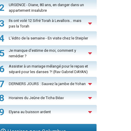
2
URGENCE - Diane, 80 ans, en danger dans un
appartement insalubre
3
Ils ont volé 12 Sifré Torah à Levallois… mais
pas la Torah
4
L'édito de la semaine - En visite chez le Steipler
5
Je manque d'estime de moi, comment y
remédier ?
6
Assister à un mariage mélangé pour le repas et
séparé pour les danses ?! (Rav Gabriel DAYAN)
7
DERNIERS JOURS : Sauvez la jambe de Yohan
8
Horaires du Jeûne de Ticha Béav
9
Elyana au buisson ardent