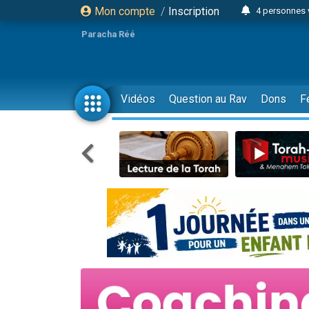
Mon compte
/
Inscription
4 personnes 
3 personnes 
Paracha Réé
Odaya vient 
3 personn
3 personn
Vidéos
Question au Rav
Dons
F
13 personnes
2 personnes 
30 perso
Il reste 
12 nouve
3 personnes 
2 personnes 
3 personnes 
2 nouvel
8 personn