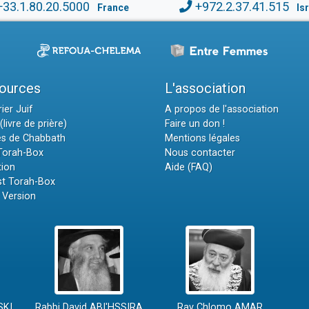
+33.1.80.20.5000
+972.2.37.41.515
France
Is
ources
L'association
ier Juif
A propos de l'association
(livre de prière)
Faire un don !
es de Chabbath
Mentions légales
 Torah-Box
Nous contacter
tion
Aide (FAQ)
t Torah-Box
 Version
SKI
Rabbi David ABI'HSSIRA
Rav Chlomo AMAR