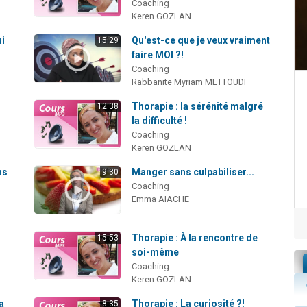
Coaching
Keren GOZLAN
ui
Qu'est-ce que je veux vraiment
15:29
faire MOI ?!
Coaching
Rabbanite Myriam METTOUDI
Thorapie : la sérénité malgré
12:38
la difficulté !
Coaching
Keren GOZLAN
ns
Manger sans culpabiliser...
9:30
Coaching
Emma AIACHE
Thorapie : À la rencontre de
15:53
soi-même
Coaching
Keren GOZLAN
a
Thorapie : La curiosité ?!
8:35