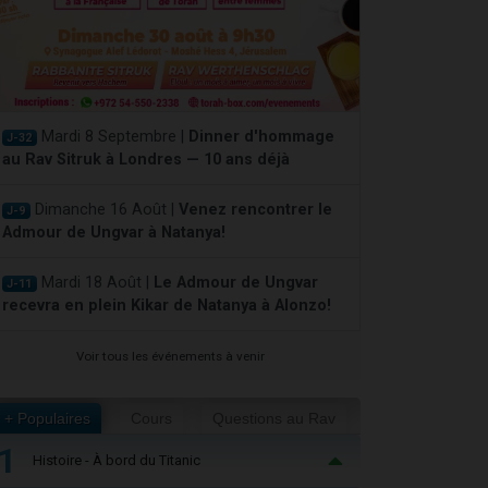
Mardi 8 Septembre |
Dinner d'hommage
J-32
au Rav Sitruk à Londres — 10 ans déjà
Dimanche 16 Août |
Venez rencontrer le
J-9
Admour de Ungvar à Natanya!
Mardi 18 Août |
Le Admour de Ungvar
J-11
recevra en plein Kikar de Natanya à Alonzo!
Voir tous les événements à venir
+ Populaires
Cours
Questions au Rav
1
Histoire - À bord du Titanic