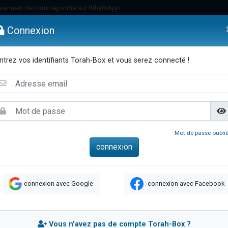
viennent de nous rejoindre sur WhatsApp
viennent de nous rejoindre sur WhatsApp
Connexion
de donner son Maasser
es viennent de faire un don pour 5 jours de vacances aux Orphelins
ntrez vos identifiants Torah-Box et vous serez connecté !
es viennent de faire un don pour Diane, 80 ans, dans un appartement insalub
emmes
Enfants
Etude sur Texte
Musique
Paracha
Di
 viennent de demander une bénédiction
viennent de nous rejoindre sur WhatsApp
nnes viennent de faire un don pour Sauvez la jambe de Yohan
49 places pour étudier en groupe sur Zoom
Mot de passe oublié
lles musiques dans Torah-Box Music
viennent de nous rejoindre sur WhatsApp
viennent de nous rejoindre sur WhatsApp
connexion avec Google
connexion avec Facebook
viennent de nous rejoindre sur WhatsApp
les musiques dans Torah-Box Music
es viennent de faire un don pour Tsédaka : pauvres d'Israel
Vous n'avez pas de compte Torah-Box ?