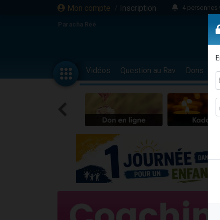
Mon compte
/
Inscription
4 personnes 
3 personnes 
Paracha Réé
Odaya vient 
3 personn
E
3 personn
Vidéos
Question au Rav
Dons
F
13 personnes
2 personnes 
30 perso
Il reste 
12 nouve
3 personnes 
2 personnes 
3 personnes 
2 nouvel
8 personn