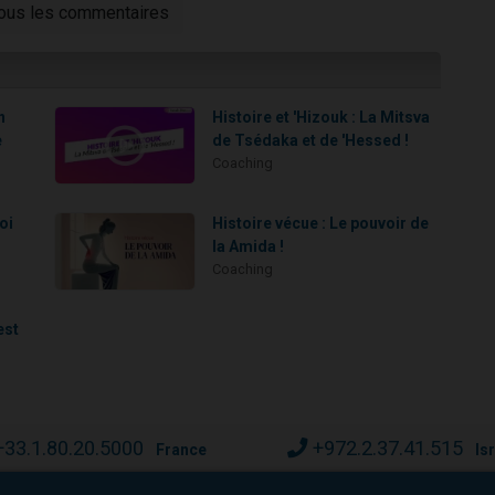
tous les commentaires
n
Histoire et 'Hizouk : La Mitsva
e
de Tsédaka et de 'Hessed !
Coaching
oi
Histoire vécue : Le pouvoir de
la Amida !
Coaching
est
+33.1.80.20.5000
+972.2.37.41.515
France
Is