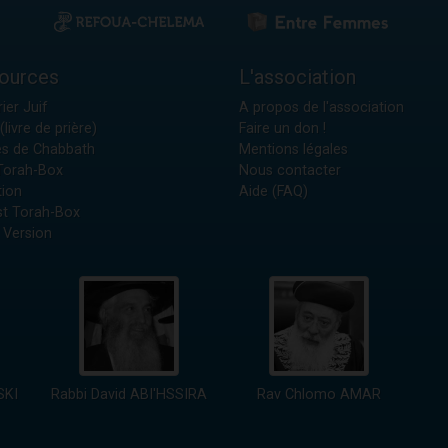
ources
L'association
ier Juif
A propos de l'association
(livre de prière)
Faire un don !
es de Chabbath
Mentions légales
 Torah-Box
Nous contacter
tion
Aide (FAQ)
t Torah-Box
 Version
SKI
Rabbi David ABI'HSSIRA
Rav Chlomo AMAR