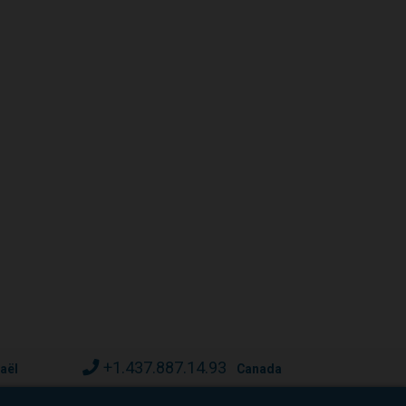
+1.437.887.14.93
raël
Canada