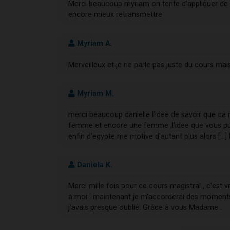
Merci beaucoup myriam on tente d'appliquer de 
encore mieux retransmettre
Myriam A.
Merveilleux et je ne parle pas juste du cours mai
Myriam M.
merci beaucoup danielle l'idee de savoir que ca r
femme et encore une femme ,l'idee que vous puis
enfin d'egypte me motive d'autant plus alors [...]
Daniela K.
Merci mille fois pour ce cours magistral , c'est v
à moi . maintenant je m'accorderai des moments 
j'avais presque oublié. Grâce à vous Madame .