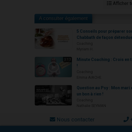
Afficher 
A consulter également
5 Conseils pour préparer so
Chabbath de façon détendu
Coaching
Myriam H.
Minute Coaching : Crois en t
3:13
!
Coaching
Emma AIACHE
Question au Psy : Mon mari 
un bon à rien !
Coaching
Nathalie SEYMAN
Nous contacter