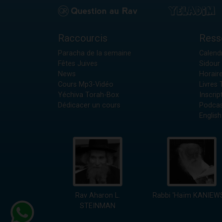
Raccourcis
Ress
Paracha de la semaine
Calendr
Fêtes Juives
Sidour 
News
Horair
Cours Mp3-Vidéo
Livres
Yéchiva Torah-Box
Inscrip
Dédicacer un cours
Podcas
English
Rav Aharon L.
Rabbi 'Haïm KANIEW
STEINMAN