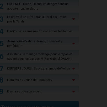
2
URGENCE - Diane, 80 ans, en danger dans un
appartement insalubre
3
Ils ont volé 12 Sifré Torah à Levallois… mais
pas la Torah
4
L'édito de la semaine - En visite chez le Steipler
5
Je manque d'estime de moi, comment y
remédier ?
6
Assister à un mariage mélangé pour le repas et
séparé pour les danses ?! (Rav Gabriel DAYAN)
7
DERNIERS JOURS : Sauvez la jambe de Yohan
8
Horaires du Jeûne de Ticha Béav
9
Elyana au buisson ardent