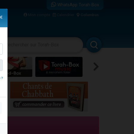
WhatsApp Torah-Box
Mon compte
Calendrier
Columbus
×
re
vertissements
Livres
Rabbanim
 ?