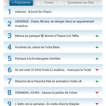
+ Populaires
Cours
Questions au Rav
1
Histoire - À bord du Titanic
2
URGENCE - Diane, 80 ans, en danger dans un appartement
insalubre
3
Mitsva en panique 😨 Arriver à l'heure à la Téfila
4
Horaires du Jeûne de Ticha Béav
5
Panique à la boulangerie Cachère
6
Ils ont volé 12 Sifré Torah à Levallois… mais pas la Torah
7
Résumé de la Paracha Réé en animation Vidéo IA
8
DERNIERS JOURS : Sauvez la jambe de Yohan
9
L'édito de la semaine - En visite chez le Steipler