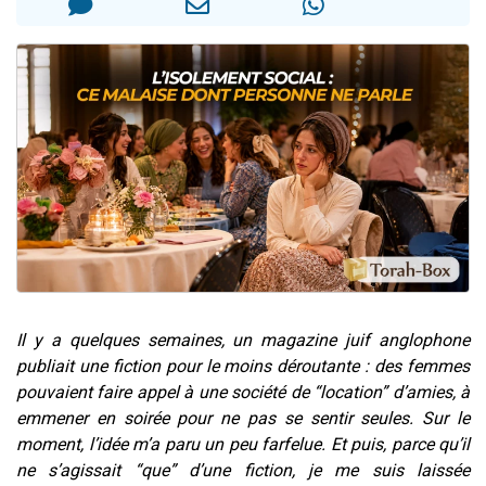
Il reste 49 places pour étudier en groupe sur Zoom
12 nouvelles musiques dans Torah-Box Music
3 personnes viennent de nous rejoindre sur WhatsApp
2 personnes viennent de nous rejoindre sur WhatsApp
2 personnes viennent de nous rejoindre sur WhatsApp
Il y a quelques semaines, un magazine juif anglophone
publiait une fiction pour le moins déroutante : des femmes
pouvaient faire appel à une société de “location” d’amies, à
emmener en soirée pour ne pas se sentir seules. Sur le
moment, l’idée m’a paru un peu farfelue. Et puis, parce qu’il
ne s’agissait “que” d’une fiction, je me suis laissée