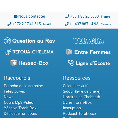
Nous contacter
+33.1.80.20.5000
France
+972.2.37.41.515
+1.437.887.14.93
Israël
Canada
Raccourcis
Ressources
Paracha de la semaine
Calendrier Juif
Fêtes Juives
Sidour (livre de prière)
News
Horaires de Chabbath
Cours Mp3-Vidéo
Livres Torah-Box
Yéchiva Torah-Box
Inscription
Dédicacer un cours
Podcast Torah-Box