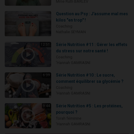
Mme Ruth BARLEV
Question au Psy : J'assume mal mes
kilos "en trop" !
Coaching
Nathalie SEYMAN
Série Nutrition #11 : Gérer les effets
12:51
du stress sur notre santé !
Coaching
'Hannah GAMRASNI
Série Nutrition #10 : Le sucre,
6:39
comment équilibrer sa glycémie ?
Coaching
'Hannah GAMRASNI
Série Nutrition #5 : Les protéines,
9:44
pourquoi ?
Torah féminine
'Hannah GAMRASNI