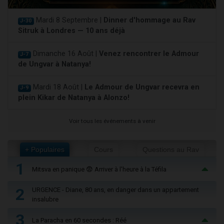
Mardi 8 Septembre |
Dinner d'hommage au Rav
J-30
Sitruk à Londres — 10 ans déjà
Dimanche 16 Août |
Venez rencontrer le Admour
J-7
de Ungvar à Natanya!
Mardi 18 Août |
Le Admour de Ungvar recevra en
J-9
plein Kikar de Natanya à Alonzo!
Voir tous les événements à venir
+ Populaires
Cours
Questions au Rav
1
Mitsva en panique 😨 Arriver à l'heure à la Téfila
2
URGENCE - Diane, 80 ans, en danger dans un appartement
insalubre
3
La Paracha en 60 secondes : Réé