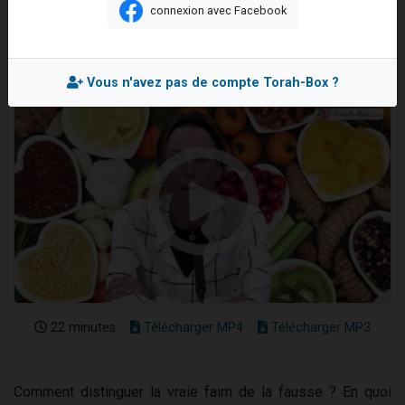
connexion avec Facebook
4 personnes viennent de nous rejoindre sur WhatsApp
Mis en ligne le Jeudi 6 Octobre 2022
3 personnes viennent de nous rejoindre sur WhatsApp
3 personnes viennent de faire un don pour 5 jours de vacances aux Orphelins
Vous n'avez pas de compte Torah-Box ?
Odaya vient de donner son Maasser
2 personnes viennent de faire un don pour Tsédaka : pauvres d'Israel
22 minutes
Télécharger MP4
Télécharger MP3
Comment distinguer la vraie faim de la fausse ? En quoi