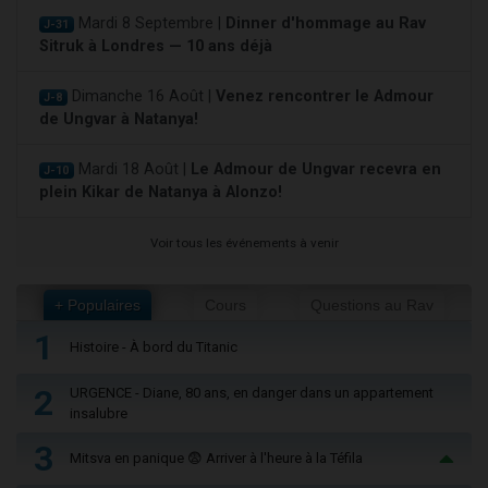
Mardi 8 Septembre |
Dinner d'hommage au Rav
J-31
Sitruk à Londres — 10 ans déjà
Dimanche 16 Août |
Venez rencontrer le Admour
J-8
de Ungvar à Natanya!
Mardi 18 Août |
Le Admour de Ungvar recevra en
J-10
plein Kikar de Natanya à Alonzo!
Voir tous les événements à venir
+ Populaires
Cours
Questions au Rav
1
Histoire - À bord du Titanic
2
URGENCE - Diane, 80 ans, en danger dans un appartement
insalubre
3
Mitsva en panique 😨 Arriver à l'heure à la Téfila