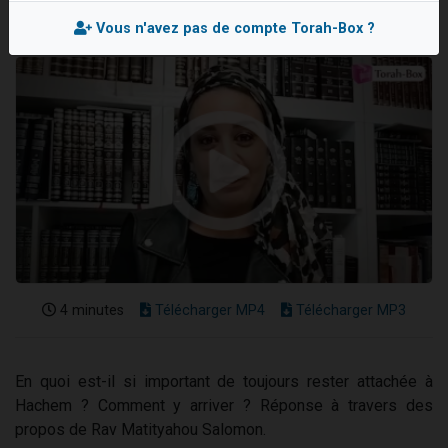
13 personnes viennent de demander une bénédiction
Vous n'avez pas de compte Torah-Box ?
30 personnes viennent de faire un don pour Sauvez la jambe de Yohan
Il reste 49 places pour étudier en groupe sur Zoom
12 nouvelles musiques dans Torah-Box Music
29 personnes viennent de demander une bénédiction
4 minutes
Télécharger MP4
Télécharger MP3
En quoi est-il si important de toujours rester attachée à
Hachem ? Comment y arriver ? Réponse à travers des
propos de Rav Matityahou Salomon.