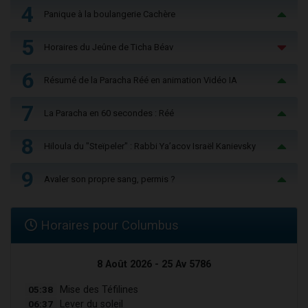
4
Panique à la boulangerie Cachère
5
Horaires du Jeûne de Ticha Béav
6
Résumé de la Paracha Réé en animation Vidéo IA
7
La Paracha en 60 secondes : Réé
8
Hiloula du "Steïpeler" : Rabbi Ya’acov Israël Kanievsky
9
Avaler son propre sang, permis ?
Horaires pour Columbus
8 Août 2026 - 25 Av 5786
05:38
Mise des Téfilines
06:37
Lever du soleil