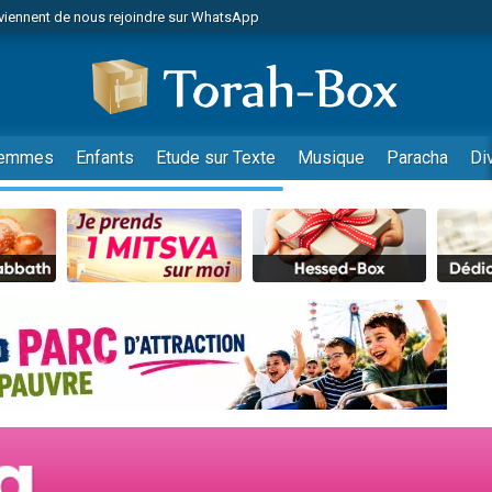
viennent de nous rejoindre sur WhatsApp
r vient de donner son Maasser
nes viennent de faire un don pour Événements Torah-Box
es viennent de faire un don pour Tsédaka : pauvres d'Israel
viennent de nous rejoindre sur WhatsApp
emmes
Enfants
Etude sur Texte
Musique
Paracha
Di
 viennent de demander une bénédiction
es viennent de faire un don pour Diane, 80 ans, dans un appartement insalub
49 places pour étudier en groupe sur Zoom
viennent de nous rejoindre sur WhatsApp
 viennent de demander une bénédiction
49 places pour étudier en groupe sur Zoom
viennent de nous rejoindre sur WhatsApp
viennent de nous rejoindre sur WhatsApp
es viennent de faire un don pour Reloger Rivka, 6 enfants, victime de violences
es viennent de faire un don pour 1 Journée de Vacances Pour les Enfants