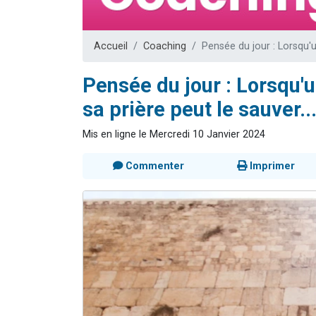
17 personnes
4 personnes 
Accueil
Coaching
Pensée du jour : Lorsqu'
Il reste 
Eva vient de
Pensée du jour : Lorsqu
Eli vient de 
sa prière peut le sauver..
Mis en ligne le Mercredi 10 Janvier 2024
Commenter
Imprimer