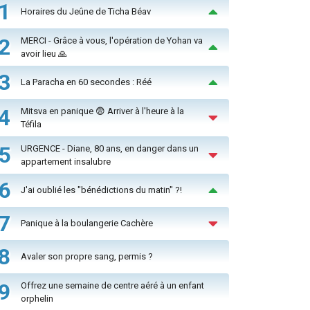
1
Horaires du Jeûne de Ticha Béav
2
MERCI - Grâce à vous, l'opération de Yohan va
avoir lieu 🙏
3
La Paracha en 60 secondes : Réé
4
Mitsva en panique 😨 Arriver à l'heure à la
Téfila
5
URGENCE - Diane, 80 ans, en danger dans un
appartement insalubre
6
J'ai oublié les "bénédictions du matin" ?!
7
Panique à la boulangerie Cachère
8
Avaler son propre sang, permis ?
9
Offrez une semaine de centre aéré à un enfant
orphelin