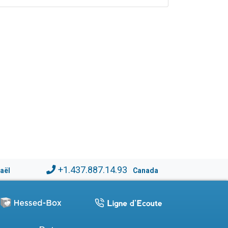
+1.437.887.14.93
raël
Canada