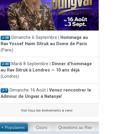
Dimanche 6 Septembre |
Hommage au
J-28
Rav Yossef Haim Sitruk au Dome de Paris
(Paris)
Mardi 8 Septembre |
Dinner d'hommage
J-30
au Rav Sitruk à Londres — 10 ans déjà
(Londres)
Dimanche 16 Août |
Venez rencontrer le
J-7
Admour de Ungvar à Natanya!
Voir tous les événements à venir
+ Populaires
Cours
Questions au Rav