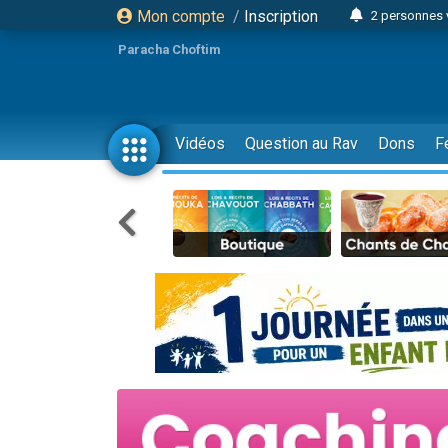
Mon compte
/
Inscription
2 personnes 
Lisbel Esthe
Paracha Choftim
3 person
2 personn
3 personnes 
Vidéos
Question au Rav
Dons
F
11 personnes
3 personn
Il reste 
2 personnes 
29 personnes
Il reste 
2 personnes 
6 personnes 
4 personn
2 personn