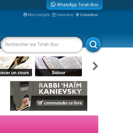
WhatsApp Torah-Box
Mon compte
Calendrier
Columbus
vertissements
Livres
Rabbanim
re
...