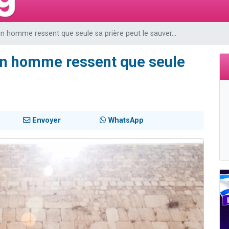
 viennent de demander une bénédiction
viennent de nous rejoindre sur WhatsApp
un homme ressent que seule sa prière peut le sauver...
49 places pour étudier en groupe sur Zoom
 donner son Maasser
'un homme ressent que seule
donner son Maasser
.
Envoyer
WhatsApp