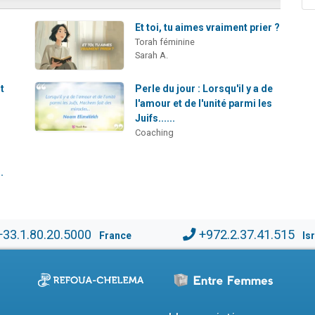
Et toi, tu aimes vraiment prier ?
Torah féminine
Sarah A.
t
Perle du jour : Lorsqu'il y a de
l'amour et de l'unité parmi les
Juifs......
Coaching
.
+33.1.80.20.5000
+972.2.37.41.515
France
Is