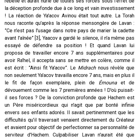
rebellé et aurait hurlé de toutes ses forces sous l'effet de
la déception profonde due à ce long et vain investissement
! La réaction de Ya'acov Avinou était tout autre. La Torah
nous raconte qu'après la réponse mensongère de Lavan :
”Ce n'est pas l'usage dans notre pays de marier la cadette
avant l'aînée” [3], Yaacov a gardé le silence, il n'a même pas
essayé de défendre sa position ! Et quand Lavan lui
proposa de travailler encore 7 ans supplémentaires pour
avoir Ra’hel, il accepta sans se mettre en colère, comme il
est écrit : ”Ainsi fit Ya'acov”. Le
Midrach
nous révèle que
non seulement Ya'acov travailla encore 7 ans, mais en plus il
le fit de façon exemplaire, plein de
Émouna
et de
dévouement comme les 7 premières années ! D’où puisait-
il ses forces ? De la conviction profonde que Hachem est
un Père miséricordieux qui n'agit que par bonté infinie
envers ses enfants adorés. Il savait pertinemment que les
difficultés qu'il traversait venaient directement du Créateur
et avaient pour objectif de perfectionner sa personnalité de
serviteur d'Hachem. Culpabiliser Lavan n'aurait été que