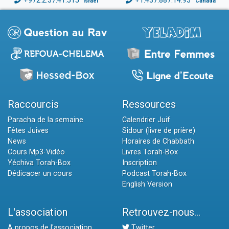
+972.2.37.41.515
+1.437.887.14.93
Israël
Canada
Raccourcis
Ressources
Paracha de la semaine
Calendrier Juif
Fêtes Juives
Sidour (livre de prière)
News
Horaires de Chabbath
Cours Mp3-Vidéo
Livres Torah-Box
Yéchiva Torah-Box
Inscription
Dédicacer un cours
Podcast Torah-Box
English Version
L'association
Retrouvez-nous...
A propos de l'association
Twitter