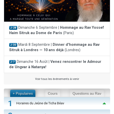
Dimanche 6 Septembre |
Hommage au Rav Yossef
J-28
Haim Sitruk au Dome de Paris
(Paris)
Mardi 8 Septembre |
Dinner d'hommage au Rav
J-30
Sitruk à Londres — 10 ans déjà
(Londres)
Dimanche 16 Août |
Venez rencontrer le Admour
J-7
de Ungvar à Natanya!
Voir tous les événements à venir
+ Populaires
Cours
Questions au Rav
1
Horaires du Jeûne de Ticha Béav