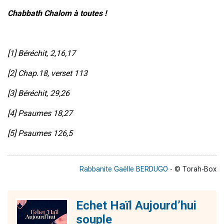
Chabbath Chalom à toutes !
[1] Béréchit, 2,16,17
[2] Chap.18, verset 113
[3] Béréchit, 29,26
[4] Psaumes 18,27
[5] Psaumes 126,5
Rabbanite Gaëlle BERDUGO
- © Torah-Box
Echet Haïl Aujourd’hui
souple