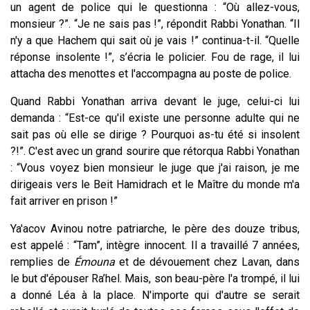
un agent de police qui le questionna : “Où allez-vous,
monsieur ?”. “Je ne sais pas !”, répondit Rabbi Yonathan. “Il
n'y a que Hachem qui sait où je vais !” continua-t-il. “Quelle
réponse insolente !”, s’écria le policier. Fou de rage, il lui
attacha des menottes et l'accompagna au poste de police.
Quand Rabbi Yonathan arriva devant le juge, celui-ci lui
demanda : “Est-ce qu'il existe une personne adulte qui ne
sait pas où elle se dirige ? Pourquoi as-tu été si insolent
?!”. C'est avec un grand sourire que rétorqua Rabbi Yonathan
: “Vous voyez bien monsieur le juge que j'ai raison, je me
dirigeais vers le Beit Hamidrach et le Maître du monde m'a
fait arriver en prison !”
Ya'acov Avinou notre patriarche, le père des douze tribus,
est appelé : “Tam”, intègre innocent. Il a travaillé 7 années,
remplies de
Émouna
et de dévouement chez Lavan, dans
le but d'épouser Ra’hel. Mais, son beau-père l'a trompé, il lui
a donné Léa à la place. N'importe qui d'autre se serait