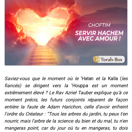
Il reste 49 places pour étudier en groupe sur Zoom
Eva vient de donner son Maasser
4 personnes viennent de nous rejoindre sur WhatsApp
3 personnes viennent de nous rejoindre sur WhatsApp
3 personnes viennent de faire un don pour Événements Torah-Box
Saviez-vous que le moment où le
‘Hatan
et la
Kalla (
les
fiancés) se dirigent vers la
‘Houppa
est un moment
extrêmement élevé ? Le Rav Azriel Tauber explique qu’à ce
moment précis, les futurs conjoints réparent de façon
entière la faute de Adam Harichon, celle d'avoir enfreint
l'ordre du Créateur : ”Tous les arbres du jardin, tu peux t'en
nourrir, mais l'arbre de la science du bien et du mal, tu n'en
mangeras point, car du jour où tu en mangeras, tu dois