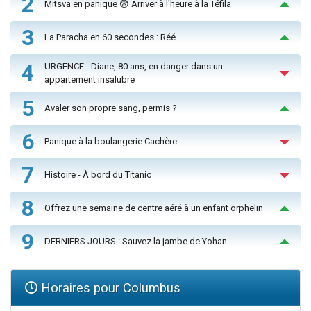
2
Mitsva en panique 😨 Arriver à l'heure à la Téfila
3
La Paracha en 60 secondes : Réé
4
URGENCE - Diane, 80 ans, en danger dans un
appartement insalubre
5
Avaler son propre sang, permis ?
6
Panique à la boulangerie Cachère
7
Histoire - À bord du Titanic
8
Offrez une semaine de centre aéré à un enfant orphelin
9
DERNIERS JOURS : Sauvez la jambe de Yohan
Horaires pour Columbus