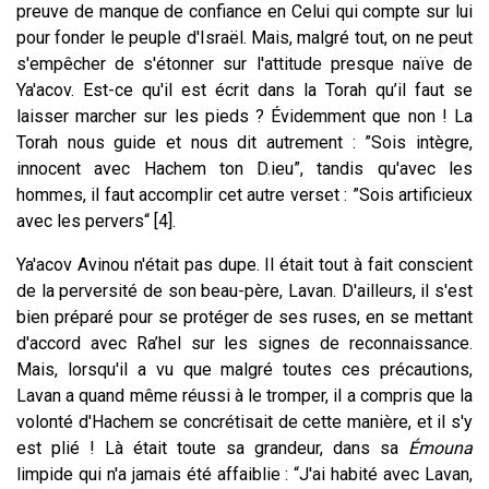
preuve de manque de confiance en Celui qui compte sur lui
pour fonder le peuple d'Israël. Mais, malgré tout, on ne peut
s'empêcher de s'étonner sur l'attitude presque naïve de
Ya'acov. Est-ce qu'il est écrit dans la Torah qu’il faut se
laisser marcher sur les pieds ? Évidemment que non ! La
Torah nous guide et nous dit autrement : ”Sois intègre,
innocent avec Hachem ton D.ieu”, tandis qu'avec les
hommes, il faut accomplir cet autre verset : ”Sois artificieux
avec les pervers“ [4].
Ya'acov Avinou n'était pas dupe. Il était tout à fait conscient
de la perversité de son beau-père, Lavan.
D'ailleurs, il s'est
bien préparé pour se protéger de ses ruses, en se mettant
d'accord avec Ra’hel sur les signes de reconnaissance.
Mais, lorsqu'il a vu que malgré toutes ces précautions,
Lavan a quand même réussi à le tromper, il a compris que la
volonté d'Hachem se concrétisait de cette manière, et il s'y
est plié !
Là était toute sa grandeur, dans sa
Émouna
limpide qui n'a jamais été affaiblie : “J'ai habité avec Lavan,