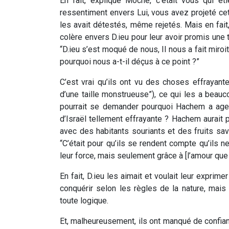
En fait, explique Moché, c'était vous qui é
ressentiment envers Lui, vous avez projeté cett
les avait détestés, même rejetés. Mais en fait
colère envers D.ieu pour leur avoir promis une t
“D.ieu s’est moqué de nous, Il nous a fait miro
pourquoi nous a-t-il déçus à ce point ?”
C’est vrai qu’ils ont vu des choses effrayante
d’une taille monstrueuse”), ce qui les a beauco
pourrait se demander pourquoi Hachem a agen
d’Israël tellement effrayante ? Hachem aurait 
avec des habitants souriants et des fruits sa
“C’était pour qu’ils se rendent compte qu’ils n
leur force, mais seulement grâce à [l’amour que
En fait, D.ieu les aimait et voulait leur exprim
conquérir selon les règles de la nature, mais 
toute logique.
Et, malheureusement, ils ont manqué de confianc