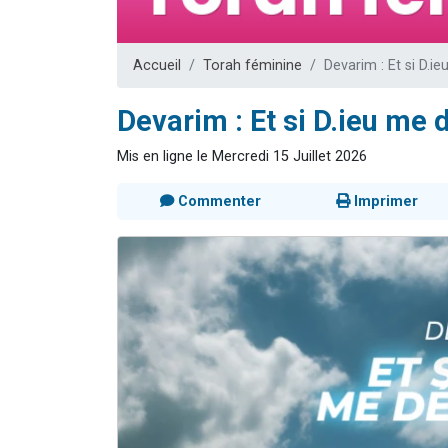
6 personn
2 personn
Accueil
Torah féminine
Devarim : Et si D.ieu
10 personnes
Il reste 
Devarim : Et si D.ieu me dé
3 personn
Mis en ligne le Mercredi 15 Juillet 2026
Commenter
Imprimer