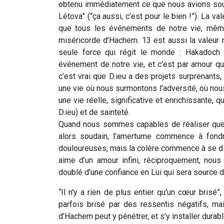
obtenu immédiatement ce que nous avions souha
Létova” (“ça aussi, c’est pour le bien !”). La v
que tous les événements de notre vie, même
miséricorde d’Hachem. 13 est aussi la valeur nu
seule force qui régit le monde : Hakadoch 
événement de notre vie, et c'est par amour qu’I
c’est vrai que D.ieu a des projets surprenants
une vie où nous surmontons l'adversité, où nou
une vie réelle, significative et enrichissante, 
D.ieu) et de sainteté.
Quand nous sommes capables de réaliser que 
alors soudain, l’amertume commence à fondr
douloureuses, mais la colère commence à se dis
aime d’un amour infini, réciproquement, nous
doublé d'une confiance en Lui qui sera source d
“Il n'y a rien de plus entier qu'un cœur brisé”
parfois brisé par des ressentis négatifs, m
d’Hachem peut y pénétrer, et s’y installer durabl