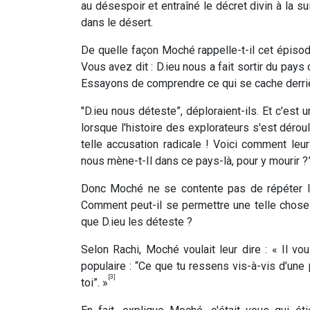
au désespoir et entraîné le décret divin à la su
dans le désert.
De quelle façon Moché rappelle-t-il cet épis
Vous avez dit : D.ieu nous a fait sortir du pays d'
Essayons de comprendre ce qui se cache derriè
"D.ieu nous déteste”, déploraient-ils. Et c’est 
lorsque l'histoire des explorateurs s'est déro
telle accusation radicale ! Voici comment leur
nous mène-t-Il dans ce pays-là, pour y mourir ?
Donc Moché ne se contente pas de répéter l'h
Comment peut-il se permettre une telle chose 
que D.ieu les déteste ?
Selon Rachi, Moché voulait leur dire : « Il v
populaire : “Ce que tu ressens vis-à-vis d’un
[3]
toi”. »