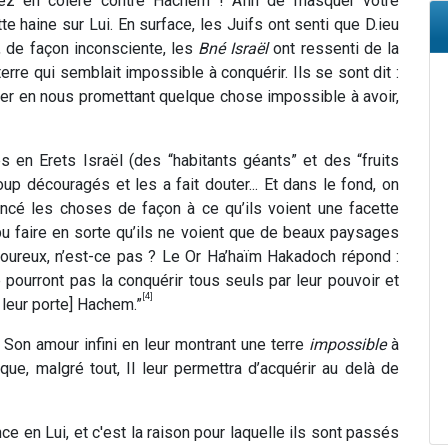
tiez en colère contre Hachem ! Afin de masquer votre
e haine sur Lui. En surface, les Juifs ont senti que D.ieu
, de façon inconsciente, les
Bné Israël
ont ressenti de la
erre qui semblait impossible à conquérir. Ils se sont dit :
iter en nous promettant quelque chose impossible à avoir,
s en Erets Israël (des “habitants géants” et des “fruits
up découragés et les a fait douter... Et dans le fond, on
cé les choses de façon à ce qu’ils voient une facette
pu faire en sorte qu’ils ne voient que de beaux paysages
voureux, n’est-ce pas ? Le Or Ha’haïm Hakadoch répond :
e pourront pas la conquérir tous seuls par leur pouvoir et
[4]
 leur porte] Hachem.”
er Son amour infini en leur montrant une terre
impossible
à
que, malgré tout, Il leur permettra d’acquérir au delà de
e en Lui, et c'est la raison pour laquelle ils sont passés