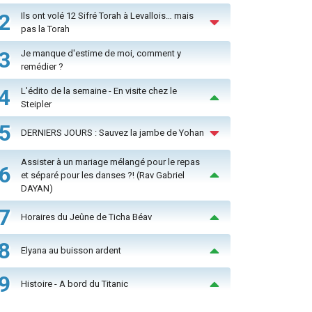
2
Ils ont volé 12 Sifré Torah à Levallois… mais
pas la Torah
3
Je manque d'estime de moi, comment y
remédier ?
4
L'édito de la semaine - En visite chez le
Steipler
5
DERNIERS JOURS : Sauvez la jambe de Yohan
Assister à un mariage mélangé pour le repas
6
et séparé pour les danses ?! (Rav Gabriel
DAYAN)
7
Horaires du Jeûne de Ticha Béav
8
Elyana au buisson ardent
9
Histoire - A bord du Titanic