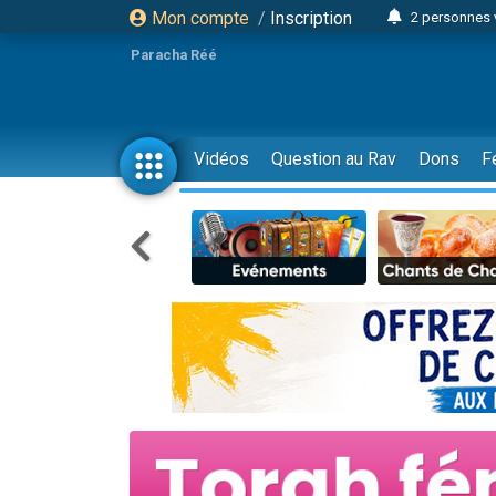
Mon compte
/
Inscription
2 personnes 
13 personnes
Paracha Réé
12 nouve
30 perso
Il reste 
Vidéos
Question au Rav
Dons
F
3 personnes 
2 personnes 
3 personnes 
2 nouvel
8 personn
Nouvelle émis
61 personnes
Il reste 
Ariel vient 
Nathaniel vi