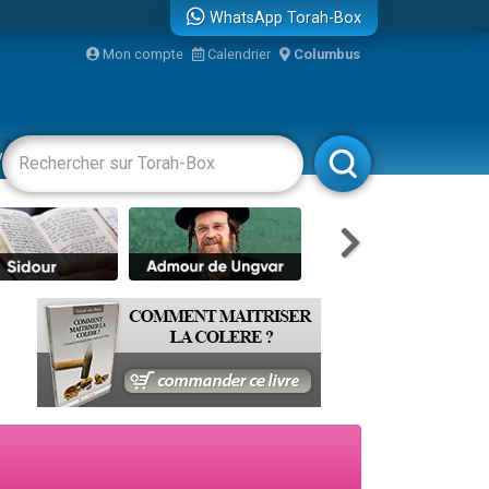
WhatsApp Torah-Box
Mon compte
Calendrier
Columbus
vertissements
Livres
Rabbanim
travers le temps