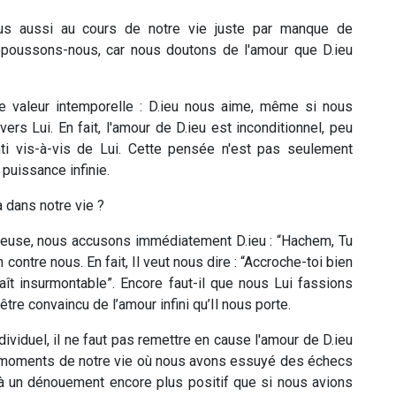
s aussi au cours de notre vie juste par manque de
repoussons-nous, car nous doutons de l'amour que D.ieu
 valeur intemporelle : D.ieu nous aime, même si nous
s Lui. En fait, l'amour de D.ieu est inconditionnel, peu
i vis-à-vis de Lui. Cette pensée n'est pas seulement
 puissance infinie.
 dans notre vie ?
reuse, nous accusons immédiatement D.ieu : “Hachem, Tu
contre nous. En fait, Il veut nous dire : “Accroche-toi bien
raît insurmontable”. Encore faut-il que nous Lui fassions
 être convaincu de l’amour infini qu’Il nous porte.
dividuel, il ne faut pas remettre en cause l'amour de D.ieu
s moments de notre vie où nous avons essuyé des échecs
 à un dénouement encore plus positif que si nous avions