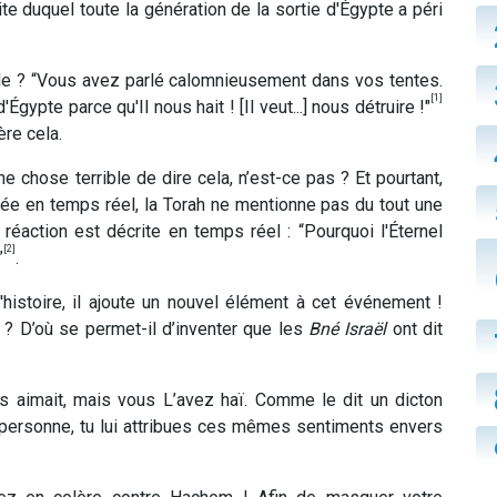
ite duquel toute la génération de la sortie d'Égypte a péri
ode ? “Vous avez parlé calomnieusement dans vos tentes.
[1]
Égypte parce qu'Il nous hait ! [Il veut...] nous détruire !"
re cela.
une chose terrible de dire cela, n’est-ce pas ? Et pourtant,
ulée en temps réel, la Torah ne mentionne pas du tout une
 réaction est décrite en temps réel : “Pourquoi l'Éternel
[2]
”
.
istoire, il ajoute un nouvel élément à cet événement !
? D’où se permet-il d’inventer que les
Bné Israël
ont dit
ous aimait, mais vous L’avez haï. Comme le dit un dicton
e personne, tu lui attribues ces mêmes sentiments envers