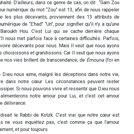
ité. D’ailleurs, dans ce genre de cas, on dit : “Gam Zou
aleur numérique du mot “Zou” est 13, afin de nous rappeler
 les plus décevants, proviennent des 13 attributs de
mérique de “E’had" “Un", pour signifier qu'il n'y a qu'une
Baroukh Hou. C’est Lui qui se cache derrière chaque
l nous met parfois face à certaines difficultés. Parfois,
, voire décevants pour nous. Mais Il veut que nous ayons
s choisissons et grandissons. Car Il veut que nous ayons
que nos vies brillent de transcendance, de
Émouna
(foi en
D.ieu nous aime, malgré les déceptions dans notre vie,
e dans notre cœur. Les circonstances peuvent rester
siper. Si nous pouvons vivre et ressentir que D.ieu nous
 alimenterons notre amour pour Lui, et c'est cet amour
e délivrance.
, disait le Rabbi de Kotzk. C’est vrai que notre cœur est
ais ne vous inquiétez pas, c'est comme ça que l’amour
ement, et pour toujours.