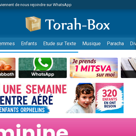
viennent de nous rejoindre sur WhatsApp
 viennent de demander une bénédiction
lles musiques dans Torah-Box Music
nnes viennent de faire un don pour Sauvez la jambe de Yohan
49 places pour étudier en groupe sur Zoom
emmes
Enfants
Etude sur Texte
Musique
Paracha
Di
viennent de nous rejoindre sur WhatsApp
viennent de nous rejoindre sur WhatsApp
viennent de nous rejoindre sur WhatsApp
les musiques dans Torah-Box Music
es viennent de faire un don pour Tsédaka : pauvres d'Israel
sion radio : Visions de grandeur n°104 : Le Chabbath et le Birkat Hamazone à 
 viennent de demander une bénédiction
49 places pour étudier en groupe sur Zoom
de donner son Maasser
ent de donner son Maasser