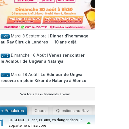
Mardi 8 Septembre |
Dinner d'hommage
J-33
au Rav Sitruk à Londres — 10 ans déjà
Dimanche 16 Août |
Venez rencontrer
J-10
le Admour de Ungvar à Natanya!
Mardi 18 Août |
Le Admour de Ungvar
J-12
recevra en plein Kikar de Natanya à Alonzo!
Voir tous les événements à venir
+ Populaires
Cours
Questions au Rav
1
URGENCE - Diane, 80 ans, en danger dans un
appartement insalubre