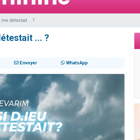
es viennent de faire un don pour 5 enfants déjà orphelins risquent de perdre
es viennent de faire un don pour Reloger Rivka, 6 enfants, victime de violences
 me détestait ... ?
 viennent de demander une bénédiction
49 places pour étudier en groupe sur Zoom
testait ... ?
es viennent de faire un don pour Diane, 80 ans, dans un appartement insalub
Envoyer
WhatsApp