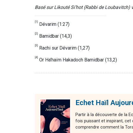
Basé sur Likouté Si’hot (Rabbi de Loubavitch) v
[1]
Dévarim (1:27)
[2]
Bamidbar (14,3)
[3]
Rachi sur Dévarim (1,27)
[4]
Or Ha’haïm Hakadoch Bamidbar (13,2)
Echet Haïl Aujour
Partir à la découverte de la E
fois puissant et inspirant, 
comprendre comment la Torah 