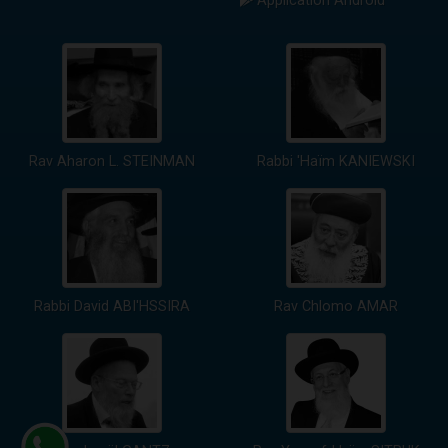
Application Android
Rav Aharon L. STEINMAN
Rabbi 'Haïm KANIEWSKI
Rabbi David ABI'HSSIRA
Rav Chlomo AMAR