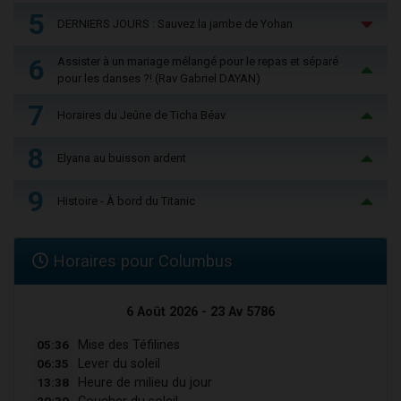
5
DERNIERS JOURS : Sauvez la jambe de Yohan
6
Assister à un mariage mélangé pour le repas et séparé
pour les danses ?! (Rav Gabriel DAYAN)
7
Horaires du Jeûne de Ticha Béav
8
Elyana au buisson ardent
9
Histoire - À bord du Titanic
Horaires pour Columbus
6 Août 2026 - 23 Av 5786
05:36
Mise des Téfilines
06:35
Lever du soleil
13:38
Heure de milieu du jour
20:39