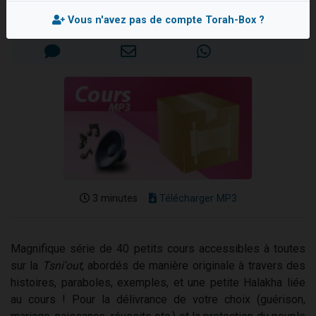
Ariel vient de donner son Maasser
Mis en ligne le Vendredi 28 Novembre 2025
Vous n'avez pas de compte Torah-Box ?
Il reste 49 places pour étudier en groupe sur Zoom
Nathaniel vient de donner son Maasser
6 personnes viennent de faire un don pour 5 enfants déjà orphelins risquent de perdre leur maman
3 personnes viennent de nous rejoindre sur WhatsApp
3 minutes
Télécharger MP3
Magnifique série de 40 petits cours accessibles à toutes
sur la
Tsni'out
, abordés de manière originale à travers des
histoires, paraboles, exemples, et une petite Halakha liée
au cours ! Pour la délivrance de votre choix (guérison,