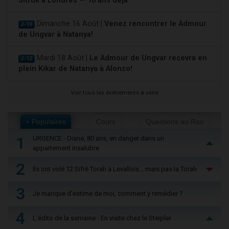
Sitruk à Londres — 10 ans déjà
Dimanche 16 Août |
Venez rencontrer le Admour
J-10
de Ungvar à Natanya!
Mardi 18 Août |
Le Admour de Ungvar recevra en
J-12
plein Kikar de Natanya à Alonzo!
Voir tous les événements à venir
+ Populaires
Cours
Questions au Rav
1
URGENCE - Diane, 80 ans, en danger dans un
appartement insalubre
2
Ils ont volé 12 Sifré Torah à Levallois… mais pas la Torah
3
Je manque d'estime de moi, comment y remédier ?
4
L'édito de la semaine - En visite chez le Steipler