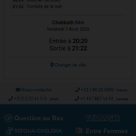
Coucher du soleil
21:22
Tombée de la nuit
Chabbath
Réé
Vendredi 7 Août 2026
Entrée à
20:20
Sortie à
21:22
Changer de ville
Nous contacter
+33.1.80.20.5000
France
+972.2.37.41.515
+1.437.887.14.93
Israël
Canada