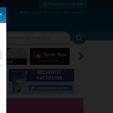
WhatsApp Torah-Box
Mon compte
Calendrier
Columbus
×
re
vertissements
Livres
Rabbanim
 ?
travers le temps