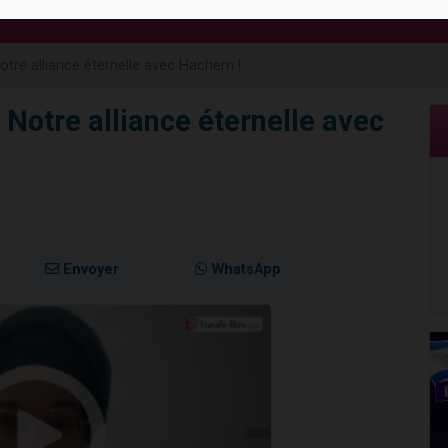
de donner son Maasser
49 places pour étudier en groupe sur Zoom
Notre alliance éternelle avec Hachem !
ent de donner son Maasser
es viennent de faire un don pour 5 enfants déjà orphelins risquent de perdre
: Notre alliance éternelle avec
viennent de nous rejoindre sur WhatsApp
Envoyer
WhatsApp