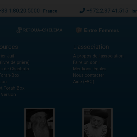
+33.1.80.20.5000
+972.2.37.41.515
France
Is
ources
L'association
ier Juif
A propos de l'association
(livre de prière)
Faire un don !
es de Chabbath
Mentions légales
 Torah-Box
Nous contacter
tion
Aide (FAQ)
t Torah-Box
 Version