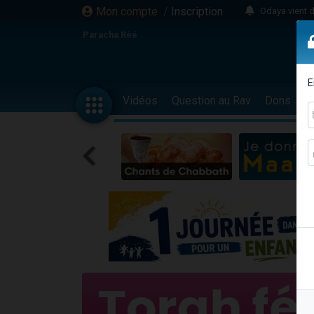
Mon compte
/
Inscription
Odaya vient 
3 personn
Paracha Réé
3 personn
2 personnes 
E
13 personnes
Vidéos
Question au Rav
Dons
F
12 nouve
30 perso
Il reste 
3 personnes 
2 personnes 
3 personnes 
2 nouvel
8 personn
Nouvelle émis
61 personnes