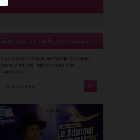
 leur maman
Newsletter Torah-Box Femmes
Pour recevoir chaque semaine les nouveaux
cours et articles, inscrivez-vous dès
maintenant :