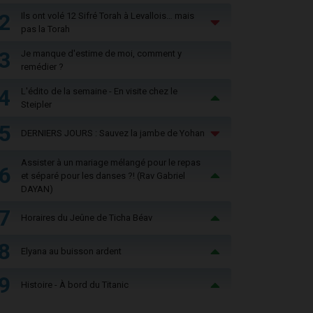
2
Ils ont volé 12 Sifré Torah à Levallois… mais
pas la Torah
3
Je manque d'estime de moi, comment y
remédier ?
4
L'édito de la semaine - En visite chez le
Steipler
5
DERNIERS JOURS : Sauvez la jambe de Yohan
Assister à un mariage mélangé pour le repas
6
et séparé pour les danses ?! (Rav Gabriel
DAYAN)
7
Horaires du Jeûne de Ticha Béav
8
Elyana au buisson ardent
9
Histoire - À bord du Titanic