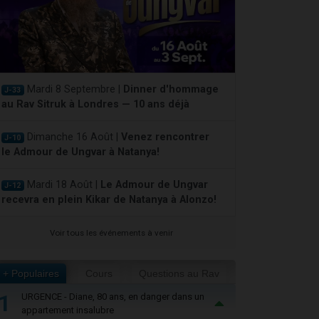
Mardi 8 Septembre |
Dinner d'hommage
J-33
au Rav Sitruk à Londres — 10 ans déjà
Dimanche 16 Août |
Venez rencontrer
J-10
le Admour de Ungvar à Natanya!
Mardi 18 Août |
Le Admour de Ungvar
J-12
recevra en plein Kikar de Natanya à Alonzo!
Voir tous les événements à venir
+ Populaires
Cours
Questions au Rav
1
URGENCE - Diane, 80 ans, en danger dans un
appartement insalubre