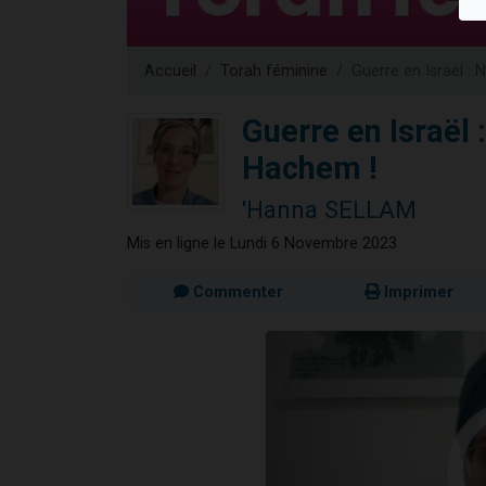
Ariel vient 
Il reste 
Accueil
Torah féminine
Guerre en Israël : 
Nathaniel vi
6 personn
Guerre en Israël 
3 personnes 
Hachem !
'Hanna SELLAM
Mis en ligne le Lundi 6 Novembre 2023
Commenter
Imprimer