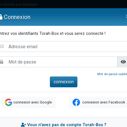
de donner son Maasser
es viennent de faire un don pour 5 jours de vacances aux Orphelins
Connexion
es viennent de faire un don pour Diane, 80 ans, dans un appartement insalub
viennent de nous rejoindre sur WhatsApp
ntrez vos identifiants Torah-Box et vous serez connecté !
 viennent de demander une bénédiction
emmes
Enfants
Etude sur Texte
Musique
Paracha
Di
lles musiques dans Torah-Box Music
nnes viennent de faire un don pour Sauvez la jambe de Yohan
49 places pour étudier en groupe sur Zoom
viennent de nous rejoindre sur WhatsApp
Mot de passe oublié
viennent de nous rejoindre sur WhatsApp
viennent de nous rejoindre sur WhatsApp
les musiques dans Torah-Box Music
connexion avec Google
connexion avec Facebook
es viennent de faire un don pour Tsédaka : pauvres d'Israel
sion radio : Visions de grandeur n°104 : Le Chabbath et le Birkat Hamazone à 
 viennent de demander une bénédiction
Vous n'avez pas de compte Torah-Box ?