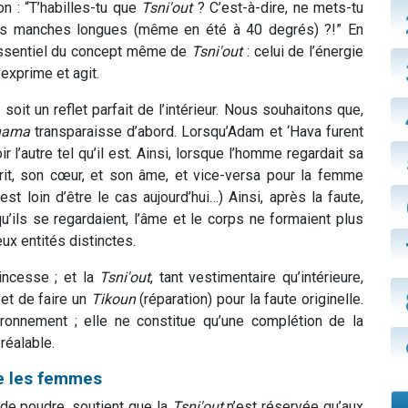
n : “T’habilles-tu que
Tsni'out
? C’est-à-dire, ne mets-tu
es manches longues (même en été à 40 degrés) ?!” En
t essentiel du concept même de
Tsni'out
: celui de l’énergie
’exprime et agit.
 soit un reflet parfait de l’intérieur. Nous souhaitons que,
hama
transparaisse d’abord. Lorsqu’Adam et ‘Hava furent
 l’autre tel qu’il est. Ainsi, lorsque l’homme regardait sa
rit, son cœur, et son âme, et vice-versa pour la femme
 loin d’être le cas aujourd’hui…) Ainsi, après la faute,
’ils se regardaient, l’âme et le corps ne formaient plus
ux entités distinctes.
incesse ; et la
Tsni'out
, tant vestimentaire qu’intérieure,
 et de faire un
Tikoun
(réparation) pour la faute originelle.
ronnement ; elle ne constitue qu’une complétion de la
réalable.
e les femmes
de poudre, soutient que la
Tsni'out
n’est réservée qu’aux