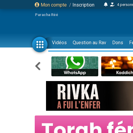
Mon compte
/
Inscription
4 personn
2 personn
Paracha Réé
17 personnes
4 personnes 
Il reste 
Vidéos
Question au Rav
Dons
F
23 person
Eva vient de
4 personnes 
3 personnes 
3 personn
Odaya vient 
2 personnes 
13 personnes
12 nouve
30 perso