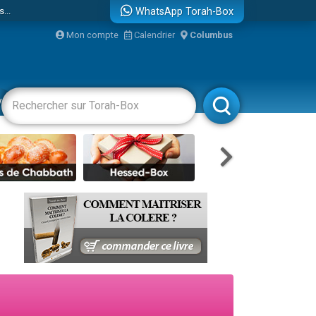
...
WhatsApp Torah-Box
Mon compte
Calendrier
Columbus
vertissements
Livres
Rabbanim
bre