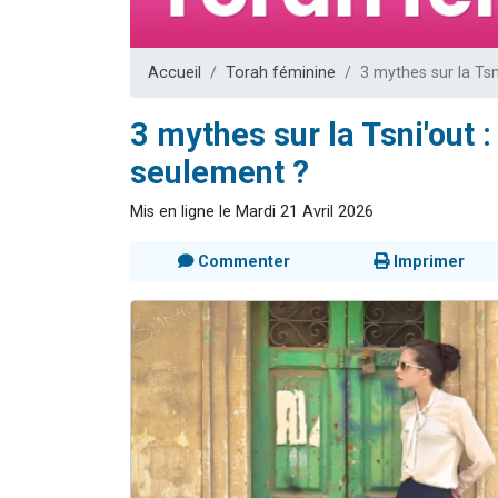
Il reste 
3 personnes 
Accueil
Torah féminine
3 mythes sur la Tsn
2 personnes 
2 nouvel
3 mythes sur la Tsni'out 
6 personnes 
seulement ?
Mis en ligne le Mardi 21 Avril 2026
Commenter
Imprimer