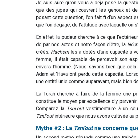
Je suis sûre qu’on vous a déjà posé la questio
que des jupes qui couvrent les genoux et d
posant cette question, l’on fait fi d’un aspec
que l’on dégage, de l’attitude avec laquelle on s
En effet, la pudeur cherche à ce que l’extérieur
de par nos actes et notre façon d’être, la
Néc
créés,
Hachem
les a dotés d’une capacité à voir
femme, il était capable de percevoir son esp
envers l’homme. (Nous savons bien que cela est
Adam et ‘Hava ont perdu cette capacité. Lorsqu
une entité unie comme auparavant, mais bien de
La Torah cherche à faire de la femme une pr
constitue le moyen par excellence d’y parvenir
Comparez la
Tsni'out
vestimentaire à un cou
Tsni'out
intérieure que nous avons cultivée au p
Mythe #2 : La
Tsni'out
ne concerne qu
Un second mythe, répandu comme une traînée 