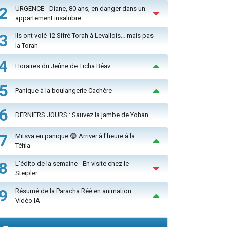
2
URGENCE - Diane, 80 ans, en danger dans un
appartement insalubre
3
Ils ont volé 12 Sifré Torah à Levallois… mais pas
la Torah
4
Horaires du Jeûne de Ticha Béav
5
Panique à la boulangerie Cachère
6
DERNIERS JOURS : Sauvez la jambe de Yohan
7
Mitsva en panique 😨 Arriver à l'heure à la
Téfila
8
L'édito de la semaine - En visite chez le
Steipler
9
Résumé de la Paracha Réé en animation
Vidéo IA