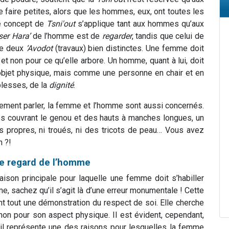
 faire petites, alors que les hommes, eux, ont toutes les
 le concept de
Tsni'out
s’applique tant aux hommes qu’aux
ser Hara’
de l’homme est de
regarder
, tandis que celui de
 de deux
‘Avodot
(travaux) bien distinctes. Une femme doit
, et non pour ce qu’elle arbore. Un homme, quant à lui, doit
objet physique, mais comme une personne en chair et en
blesses, de la
dignité
.
prement parler, la femme et l’homme sont aussi concernés.
es couvrant le genou et des hauts à manches longues, un
 propres, ni troués, ni des tricots de peau… Vous avez
n ?!
 le regard de l’homme
aison principale pour laquelle une femme doit s’habiller
e, sachez qu’il s’agit là d’une erreur monumentale ! Cette
nt tout une démonstration du respect de soi. Elle cherche
 non pour son aspect physique. Il est évident, cependant,
’il représente une des raisons pour lesquelles la femme