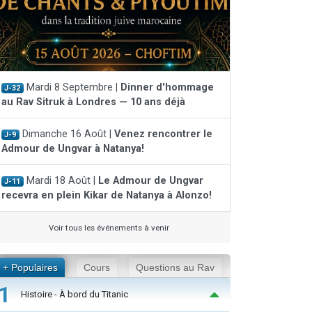
Mardi 8 Septembre |
Dinner d'hommage
J-32
au Rav Sitruk à Londres — 10 ans déjà
Dimanche 16 Août |
Venez rencontrer le
J-9
Admour de Ungvar à Natanya!
Mardi 18 Août |
Le Admour de Ungvar
J-11
recevra en plein Kikar de Natanya à Alonzo!
Voir tous les événements à venir
+ Populaires
Cours
Questions au Rav
1
Histoire - À bord du Titanic