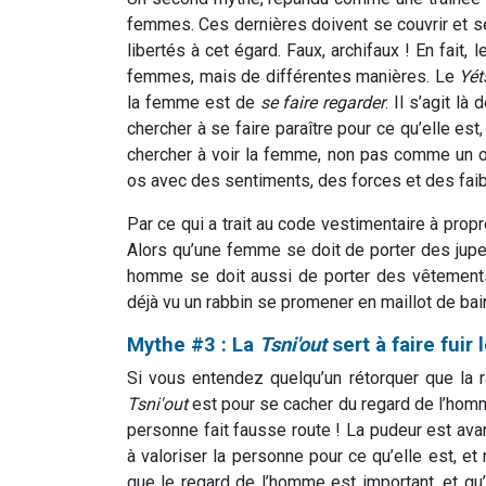
femmes. Ces dernières doivent se couvrir et se
libertés à cet égard. Faux, archifaux ! En fait,
femmes, mais de différentes manières. Le
Yét
la femme est de
se faire regarder
. Il s’agit là
chercher à se faire paraître pour ce qu’elle est
chercher à voir la femme, non pas comme un 
os avec des sentiments, des forces et des fai
Par ce qui a trait au code vestimentaire à pro
Alors qu’une femme se doit de porter des jup
homme se doit aussi de porter des vêtements
déjà vu un rabbin se promener en maillot de bai
Mythe #3 : La
Tsni'out
sert à faire fuir
Si vous entendez quelqu’un rétorquer que la r
Tsni'out
est pour se cacher du regard de l’homm
personne fait fausse route ! La pudeur est ava
à valoriser la personne pour ce qu’elle est, et
que le regard de l’homme est important, et qu