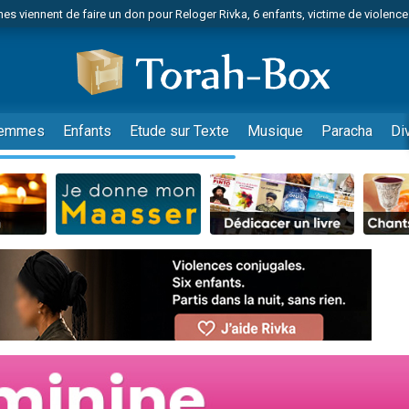
es viennent de faire un don pour Reloger Rivka, 6 enfants, victime de violences
es viennent de faire un don pour 1 Journée de Vacances Pour les Enfants
 viennent de demander une bénédiction
viennent de nous rejoindre sur WhatsApp
49 places pour étudier en groupe sur Zoom
emmes
Enfants
Etude sur Texte
Musique
Paracha
Di
nes viennent de faire un don pour Diane, 80 ans, dans un appartement insalu
 donner son Maasser
viennent de nous rejoindre sur WhatsApp
viennent de nous rejoindre sur WhatsApp
es viennent de faire un don pour 5 jours de vacances aux Orphelins
de donner son Maasser
viennent de nous rejoindre sur WhatsApp
 viennent de demander une bénédiction
lles musiques dans Torah-Box Music
nnes viennent de faire un don pour Sauvez la jambe de Yohan