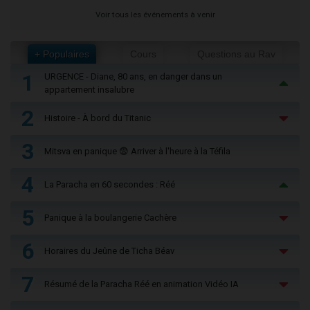
Voir tous les événements à venir
+ Populaires
Cours
Questions au Rav
1
URGENCE - Diane, 80 ans, en danger dans un
appartement insalubre
2
Histoire - À bord du Titanic
3
Mitsva en panique 😨 Arriver à l'heure à la Téfila
4
La Paracha en 60 secondes : Réé
5
Panique à la boulangerie Cachère
6
Horaires du Jeûne de Ticha Béav
7
Résumé de la Paracha Réé en animation Vidéo IA