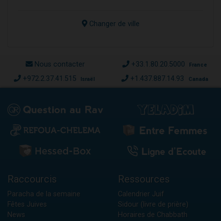
Changer de ville
Nous contacter
+33.1.80.20.5000
France
+972.2.37.41.515
+1.437.887.14.93
Israël
Canada
Raccourcis
Ressources
Paracha de la semaine
Calendrier Juif
Fêtes Juives
Sidour (livre de prière)
News
Horaires de Chabbath