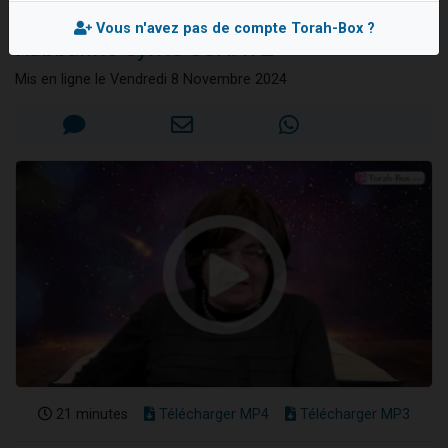
mariage !
13 personnes viennent de demander une bénédiction
Vous n'avez pas de compte Torah-Box ?
Rabbanite Sylvie SCHATZ
30 personnes viennent de faire un don pour Sauvez la jambe de Yohan
Il reste 49 places pour étudier en groupe sur Zoom
Mis en ligne le Vendredi 8 Novembre 2024
12 nouvelles musiques dans Torah-Box Music
29 personnes viennent de demander une bénédiction
21 minutes
Télécharger MP4
Télécharger MP3