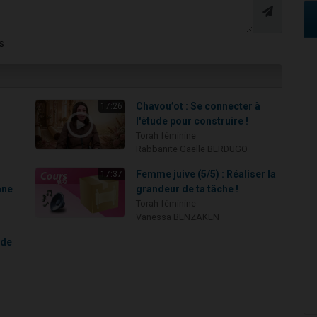
s
Chavou’ot : Se connecter à
17:26
l'étude pour construire !
Torah féminine
Rabbanite Gaëlle BERDUGO
Femme juive (5/5) : Réaliser la
17:37
ane
grandeur de ta tâche !
Torah féminine
Vanessa BENZAKEN
 de