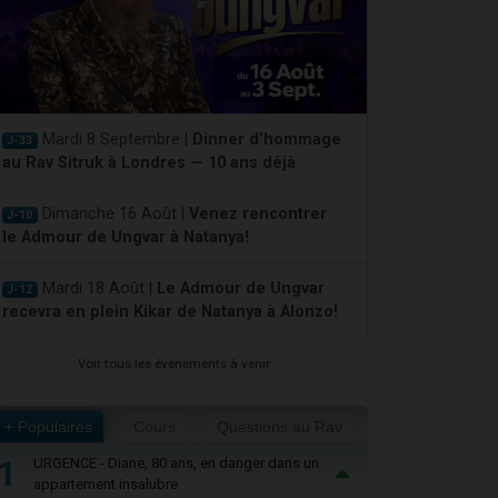
Mardi 8 Septembre |
Dinner d'hommage
J-33
au Rav Sitruk à Londres — 10 ans déjà
Dimanche 16 Août |
Venez rencontrer
J-10
le Admour de Ungvar à Natanya!
Mardi 18 Août |
Le Admour de Ungvar
J-12
recevra en plein Kikar de Natanya à Alonzo!
Voir tous les événements à venir
+ Populaires
Cours
Questions au Rav
1
URGENCE - Diane, 80 ans, en danger dans un
appartement insalubre