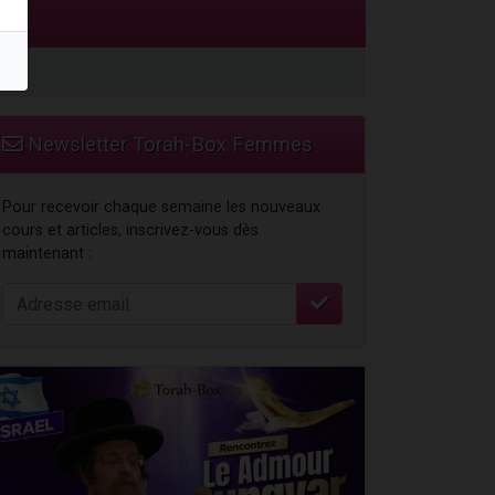
 leur maman
...
Newsletter Torah-Box Femmes
re
Pour recevoir chaque semaine les nouveaux
cours et articles, inscrivez-vous dès
maintenant :