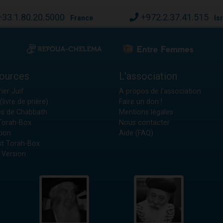
+33.1.80.20.5000
+972.2.37.41.515
France
Is
ources
L'association
ier Juif
A propos de l'association
(livre de prière)
Faire un don !
es de Chabbath
Mentions légales
 Torah-Box
Nous contacter
tion
Aide (FAQ)
t Torah-Box
 Version