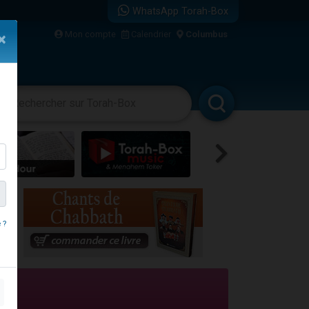
WhatsApp Torah-Box
Mon compte
Calendrier
Columbus
×
vertissements
Livres
Rabbanim
travers le temps
 ?