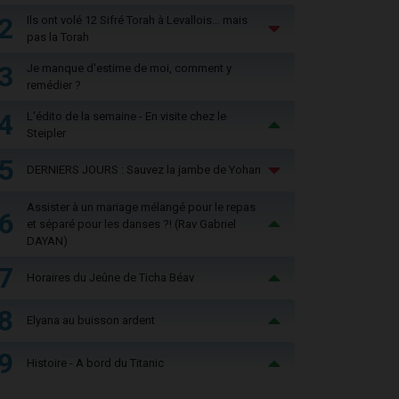
2
Ils ont volé 12 Sifré Torah à Levallois… mais
pas la Torah
3
Je manque d'estime de moi, comment y
remédier ?
4
L'édito de la semaine - En visite chez le
Steipler
5
DERNIERS JOURS : Sauvez la jambe de Yohan
Assister à un mariage mélangé pour le repas
6
et séparé pour les danses ?! (Rav Gabriel
DAYAN)
7
Horaires du Jeûne de Ticha Béav
8
Elyana au buisson ardent
9
Histoire - A bord du Titanic