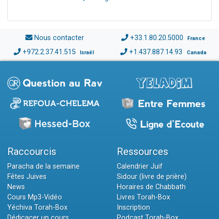
Nous contacter
+33.1.80.20.5000
France
+972.2.37.41.515
+1.437.887.14.93
Israël
Canada
Raccourcis
Ressources
Paracha de la semaine
Calendrier Juif
Fêtes Juives
Sidour (livre de prière)
News
Horaires de Chabbath
Cours Mp3-Vidéo
Livres Torah-Box
Yéchiva Torah-Box
Inscription
Dédicacer un cours
Podcast Torah-Box