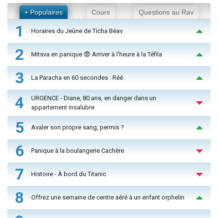
+ Populaires
Cours
Questions au Rav
1
Horaires du Jeûne de Ticha Béav
2
Mitsva en panique 😨 Arriver à l'heure à la Téfila
3
La Paracha en 60 secondes : Réé
4
URGENCE - Diane, 80 ans, en danger dans un
appartement insalubre
5
Avaler son propre sang, permis ?
6
Panique à la boulangerie Cachère
7
Histoire - À bord du Titanic
8
Offrez une semaine de centre aéré à un enfant orphelin