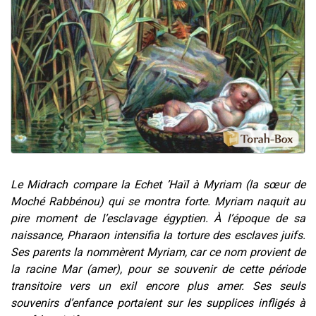
Il reste 49 places pour étudier en groupe sur Zoom
Eva vient de donner son Maasser
4 personnes viennent de nous rejoindre sur WhatsApp
3 personnes viennent de nous rejoindre sur WhatsApp
3 personnes viennent de faire un don pour Événements Torah-Box
Le Midrach compare la Echet ’Haïl à Myriam (la sœur de
Moché Rabbénou) qui se montra forte. Myriam naquit au
pire moment de l’esclavage égyptien. À l’époque de sa
naissance, Pharaon intensifia la torture des esclaves juifs.
Ses parents la nommèrent Myriam, car ce nom provient de
la racine Mar (amer), pour se souvenir de cette période
transitoire vers un exil encore plus amer. Ses seuls
souvenirs d’enfance portaient sur les supplices infligés à