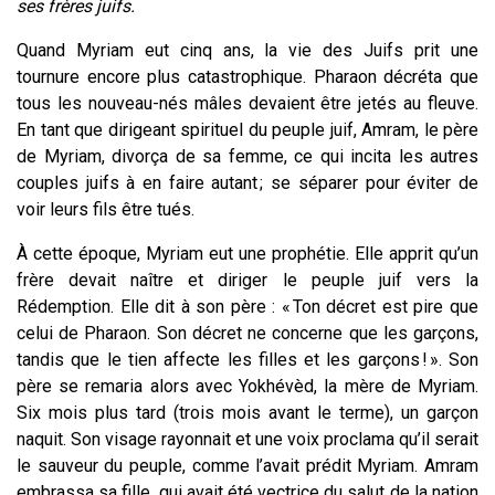
ses frères juifs.
Quand Myriam eut cinq ans, la vie des Juifs prit une
tournure encore plus catastrophique. Pharaon décréta que
tous les nouveau-nés mâles devaient être jetés au fleuve.
En tant que dirigeant spirituel du peuple juif, Amram, le père
de Myriam, divorça de sa femme, ce qui incita les autres
couples juifs à en faire autant ; se séparer pour éviter de
voir leurs fils être tués.
À cette époque, Myriam eut une prophétie. Elle apprit qu’un
frère devait naître et diriger le peuple juif vers la
Rédemption. Elle dit à son père : « Ton décret est pire que
celui de Pharaon. Son décret ne concerne que les garçons,
tandis que le tien affecte les filles et les garçons ! ». Son
père se remaria alors avec Yokhévèd, la mère de Myriam.
Six mois plus tard (trois mois avant le terme), un garçon
naquit. Son visage rayonnait et une voix proclama qu’il serait
le sauveur du peuple, comme l’avait prédit Myriam. Amram
embrassa sa fille, qui avait été
vectrice du salut de la nation