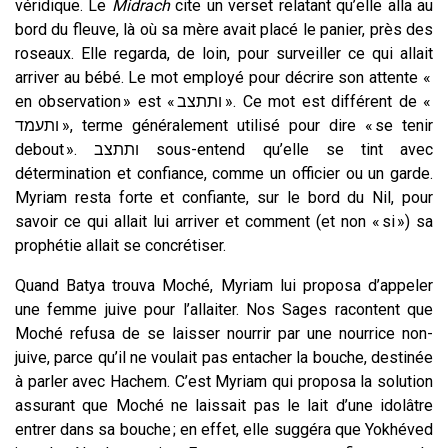
véridique. Le
Midrach
cite un verset relatant qu’elle alla au
bord du fleuve, là où sa mère avait placé le panier, près des
roseaux. Elle regarda, de loin,
pour surveiller ce qui allait
arriver au bébé. Le mot employé pour décrire son attente «
en observation » est « ותתצב ». Ce mot est différent de «
ותעמד », terme généralement utilisé pour dire « se tenir
debout ». ותתצב sous-entend qu’elle se tint avec
détermination et confiance, comme un officier ou un garde.
Myriam resta forte et confiante, sur le bord du Nil, pour
savoir ce qui allait lui arriver et comment (et non « si ») sa
prophétie allait se concrétiser.
Quand Batya trouva Moché, Myriam lui proposa d’appeler
une femme juive pour l’allaiter. Nos Sages racontent que
Moché refusa de se laisser nourrir par une nourrice non-
juive, parce qu’il ne voulait pas entacher la bouche, destinée
à parler avec Hachem. C’est Myriam qui proposa la solution
assurant que Moché ne laissait pas le lait d’une idolâtre
entrer dans sa bouche ; en effet, elle suggéra que Yokhéved