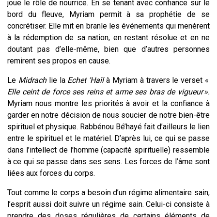
joue le rôle de nourrice. En se tenant avec confiance sur le
bord du fleuve, Myriam permit à sa prophétie de se
concrétiser. Elle mit en branle les événements qui menèrent
à la rédemption de sa nation, en restant résolue et en ne
doutant pas d’elle-même, bien que d’autres personnes
remirent ses propos en cause.
Le
Midrach
lie la
Echet ’Haïl
à Myriam à travers le verset «
Elle ceint de force ses reins et arme ses bras de vigueur ».
Myriam nous montre les priorités à avoir et la confiance à
garder en notre décision de nous soucier de notre bien-être
spirituel et physique. Rabbénou Bé’hayé fait d’ailleurs le lien
entre le spirituel et le matériel. D’après lui, ce qui se passe
dans l’intellect de l’homme (capacité spirituelle) ressemble
à ce qui se passe dans ses sens. Les forces de l’âme sont
liées aux forces du corps.
Tout comme le corps a besoin d’un régime alimentaire sain,
l’esprit aussi doit suivre un régime sain. Celui-ci consiste à
prendre des doses régulières de certains éléments de