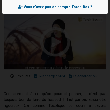
Il reste 49 places pour étudier en groupe sur Zoom
Vous n'avez pas de compte Torah-Box ?
12 nouvelles musiques dans Torah-Box Music
3 personnes viennent de nous rejoindre sur WhatsApp
2 personnes viennent de nous rejoindre sur WhatsApp
2 personnes viennent de nous rejoindre sur WhatsApp
6 minutes
Télécharger MP4
Télécharger MP3
Contrairement à ce qu'on pourrait penser, il n'est pas
toujours bon de faire du hessed. Il faut parfois aussi être
rigoureux. Car comme l'explique ce cours a travers