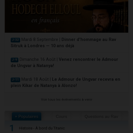
Mardi 8 Septembre |
Dinner d'hommage au Rav
J-32
Sitruk à Londres — 10 ans déjà
Dimanche 16 Août |
Venez rencontrer le Admour
J-9
de Ungvar à Natanya!
Mardi 18 Août |
Le Admour de Ungvar recevra en
J-11
plein Kikar de Natanya à Alonzo!
Voir tous les événements à venir
+ Populaires
Cours
Questions au Rav
1
Histoire - À bord du Titanic