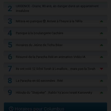
2
URGENCE - Diane, 80 ans, en danger dans un appartement
insalubre
3
Mitsva en panique 😨 Arriver à l'heure à la Téfila
4
Panique à la boulangerie Cachère
5
Horaires du Jeûne de Ticha Béav
6
Résumé de la Paracha Réé en animation Vidéo IA
7
Ils ont volé 12 Sifré Torah à Levallois… mais pas la Torah
8
La Paracha en 60 secondes : Réé
9
Hiloula du "Steïpeler" : Rabbi Ya’acov Israël Kanievsky
Horaires pour Columbus