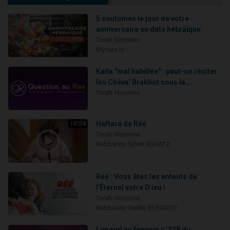
5 coutumes le jour de votre
anniversaire en date hébraïque
Torah féminine
Myriam H.
Kalla "mal habillée" : peut-on réciter
les Chéva' Brakhot sous la...
Torah féminine
Haftara de Réé
10:24
Torah féminine
Rabbanite Sylvie SCHATZ
Réé : Vous êtes les enfants de
l'Éternel votre D.ieu !
Torah féminine
Rabbanite Gaëlle BERDUGO
Limoud au féminin n°328 du