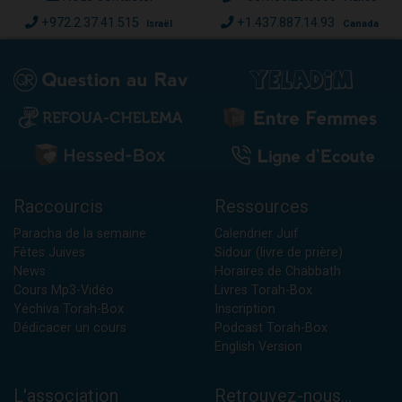
+972.2.37.41.515
+1.437.887.14.93
Israël
Canada
Raccourcis
Ressources
Paracha de la semaine
Calendrier Juif
Fêtes Juives
Sidour (livre de prière)
News
Horaires de Chabbath
Cours Mp3-Vidéo
Livres Torah-Box
Yéchiva Torah-Box
Inscription
Dédicacer un cours
Podcast Torah-Box
English Version
L'association
Retrouvez-nous...