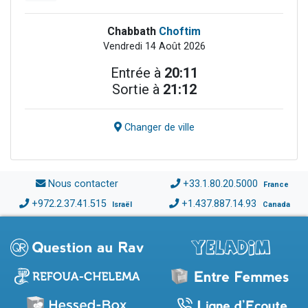
Chabbath
Choftim
Vendredi 14 Août 2026
Entrée à
20:11
Sortie à
21:12
Changer de ville
Nous contacter
+33.1.80.20.5000
France
+972.2.37.41.515
+1.437.887.14.93
Israël
Canada