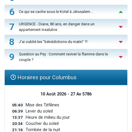
6
Ce qui se cache sous le Kotel à Jérusalem...
7
URGENCE - Diane, 80 ans, en danger dans un
appartement insalubre
8
J'ai oublié les "bénédictions du matin" ?!
9
Question au Psy : Comment raviver la flamme dans le
couple ?
Horaires pour Columbus
10 Août 2026 - 27 Av 5786
05:40
Mise des Téfilines
06:39
Lever du soleil
13:37
Heure de milieu du jour
20:34
Coucher du soleil
21:16
Tombée de la nuit