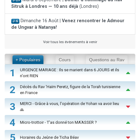
J-29
Sitruk à Londres — 10 ans déjà
(Londres)
Dimanche 16 Août |
Venez rencontrer le Admour
J-6
de Ungvar à Natanya!
Voir tous les événements à venir
+ Populaires
Cours
Questions au Rav
1
URGENCE MARIAGE : Ils se marient dans 6 JOURS et ils
n'ont RIEN
2
Décès du Rav ‘Haïm Peretz, figure de la Torah tunisienne
en France
3
MERCI - Grâce à vous, l'opération de Yohan va avoir lieu
🙏
4
Micro-trottoir - T'as donné ton MA’ASSER ?
5
Horaires du Jeûne de Ticha Béav