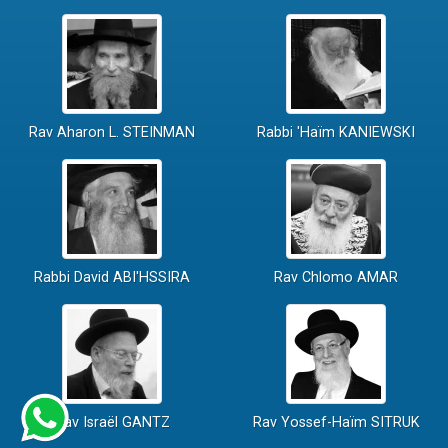
Rav Aharon L. STEINMAN
Rabbi 'Haïm KANIEWSKI
Rabbi David ABI'HSSIRA
Rav Chlomo AMAR
Rav Israël GANTZ
Rav Yossef-Haïm SITRUK