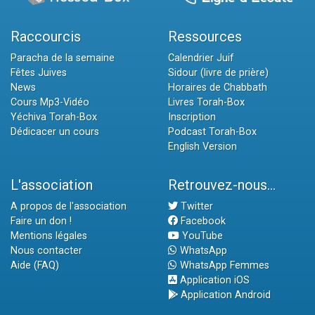
Raccourcis
Ressources
Paracha de la semaine
Calendrier Juif
Fêtes Juives
Sidour (livre de prière)
News
Horaires de Chabbath
Cours Mp3-Vidéo
Livres Torah-Box
Yéchiva Torah-Box
Inscription
Dédicacer un cours
Podcast Torah-Box
English Version
L'association
Retrouvez-nous...
A propos de l'association
Twitter
Faire un don !
Facebook
Mentions légales
YouTube
Nous contacter
WhatsApp
Aide (FAQ)
WhatsApp Femmes
Application iOS
Application Android