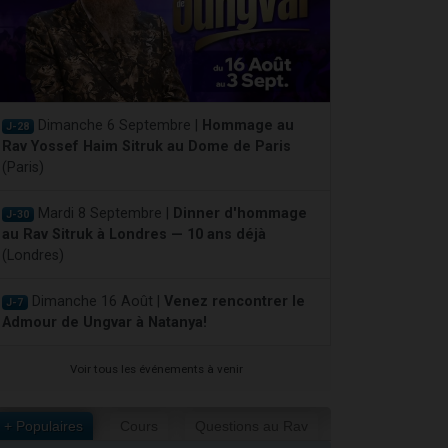
Dimanche 6 Septembre |
Hommage au
J-28
Rav Yossef Haim Sitruk au Dome de Paris
(Paris)
Mardi 8 Septembre |
Dinner d'hommage
J-30
au Rav Sitruk à Londres — 10 ans déjà
(Londres)
Dimanche 16 Août |
Venez rencontrer le
J-7
Admour de Ungvar à Natanya!
Voir tous les événements à venir
+ Populaires
Cours
Questions au Rav