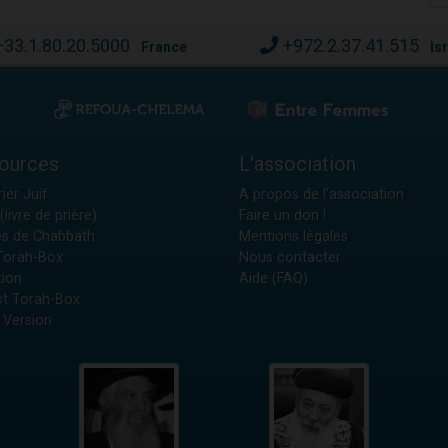
+33.1.80.20.5000
+972.2.37.41.515
France
Is
ources
L'association
ier Juif
A propos de l'association
(livre de prière)
Faire un don !
es de Chabbath
Mentions légales
 Torah-Box
Nous contacter
tion
Aide (FAQ)
t Torah-Box
 Version