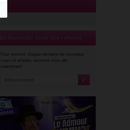
Newsletter Torah-Box Femmes
Pour recevoir chaque semaine les nouveaux
cours et articles, inscrivez-vous dès
maintenant :