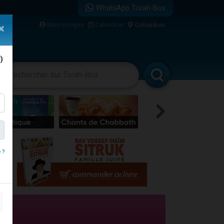
WhatsApp Torah-Box
Mon compte
Calendrier
Columbus
×
)
vertissements
Livres
Rabbanim
re
 ?
...