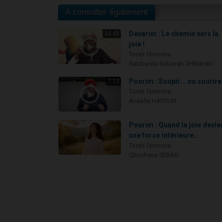
A consulter également
Dévarim : Le chemin vers la
34:49
joie !
Torah féminine
Rabbanite Déborah SHENHAV
Pourim : Soupir... ou sourire
7:12
Torah féminine
Anaëlle HAYOUN
Pourim : Quand la joie devie
une force intérieure...
Torah féminine
Chochana SEBAG