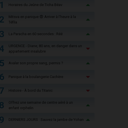
1
Horaires du Jeûne de Ticha Béav
2
Mitsva en panique 😨 Arriver à l'heure à la
Téfila
3
La Paracha en 60 secondes : Réé
4
URGENCE - Diane, 80 ans, en danger dans un
appartement insalubre
5
Avaler son propre sang, permis ?
6
Panique à la boulangerie Cachère
7
Histoire - À bord du Titanic
8
Offrez une semaine de centre aéré à un
enfant orphelin
9
DERNIERS JOURS : Sauvez la jambe de Yohan