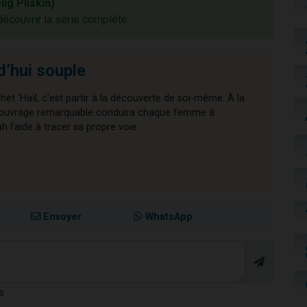
lig Pliskin)
:
découvrir la série complète
d’hui souple
chet ‘Haïl, c’est partir à la découverte de soi-même. À la
cet ouvrage remarquable conduira chaque femme à
l’aide à tracer sa propre voie.
Envoyer
WhatsApp
s