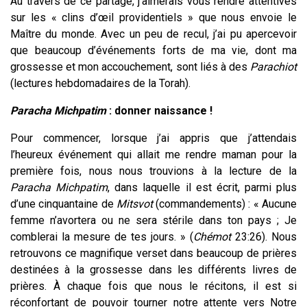
Au travers de ce partage, j’aimerais vous rendre attentives
sur les « clins d’œil providentiels » que nous envoie le
Maître du monde. Avec un peu de recul, j’ai pu apercevoir
que beaucoup d’événements forts de ma vie, dont ma
grossesse et mon accouchement, sont liés à des
Parachiot
(lectures hebdomadaires de la Torah).
Paracha Michpatim
: donner naissance !
Pour commencer, lorsque j’ai appris que j’attendais
l’heureux événement qui allait me rendre maman pour la
première fois, nous nous trouvions à la lecture de la
Paracha Michpatim
, dans laquelle il est écrit, parmi plus
d’une cinquantaine de
Mitsvot
(commandements) : « Aucune
femme n’avortera ou ne sera stérile dans ton pays ; Je
comblerai la mesure de tes jours. »
(
Chémot
23:26). Nous
retrouvons ce magnifique verset dans beaucoup de prières
destinées à la grossesse dans les différents livres de
prières. À chaque fois que nous le récitons, il est si
réconfortant de pouvoir tourner notre attente vers Notre