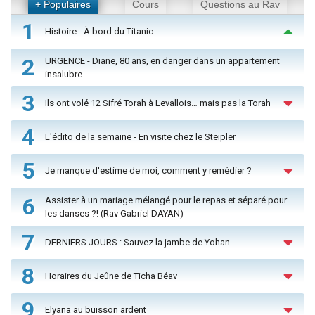
+ Populaires
Cours
Questions au Rav
1
Histoire - À bord du Titanic
2
URGENCE - Diane, 80 ans, en danger dans un appartement
insalubre
3
Ils ont volé 12 Sifré Torah à Levallois… mais pas la Torah
4
L'édito de la semaine - En visite chez le Steipler
5
Je manque d'estime de moi, comment y remédier ?
6
Assister à un mariage mélangé pour le repas et séparé pour
les danses ?! (Rav Gabriel DAYAN)
7
DERNIERS JOURS : Sauvez la jambe de Yohan
8
Horaires du Jeûne de Ticha Béav
9
Elyana au buisson ardent