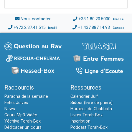
Nous contacter
+33.1.80.20.5000
France
+972.2.37.41.515
+1.437.887.14.93
Israël
Canada
Raccourcis
Ressources
Paracha de la semaine
Calendrier Juif
Fêtes Juives
Sidour (livre de prière)
News
Horaires de Chabbath
Cours Mp3-Vidéo
Livres Torah-Box
Yéchiva Torah-Box
Inscription
Dédicacer un cours
Podcast Torah-Box