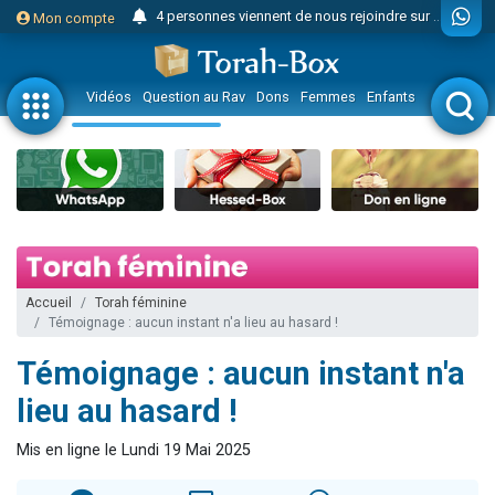
4 personnes viennent de nous rejoindre sur WhatsApp
Mon compte
3 personnes viennent de nous rejoindre sur WhatsApp
Odaya vient de donner son Maasser
Vidéos
Question au Rav
Dons
Femmes
Enfants
Etude sur 
3 personnes viennent de faire un don pour 5 jours de vacances aux Orphelins
3 personnes viennent de faire un don pour Diane, 80 ans, dans un appartement insalubre
13 personnes viennent de demander une bénédiction
2 personnes viennent de nous rejoindre sur WhatsApp
30 personnes viennent de faire un don pour Sauvez la jambe de Yohan
Il reste 49 places pour étudier en groupe sur Zoom
Accueil
Torah féminine
12 nouvelles musiques dans Torah-Box Music
Témoignage : aucun instant n'a lieu au hasard !
3 personnes viennent de nous rejoindre sur WhatsApp
Témoignage : aucun instant n'a
2 personnes viennent de nous rejoindre sur WhatsApp
lieu au hasard !
3 personnes viennent de nous rejoindre sur WhatsApp
2 nouvelles musiques dans Torah-Box Music
Mis en ligne le Lundi 19 Mai 2025
8 personnes viennent de faire un don pour Tsédaka : pauvres d'Israel