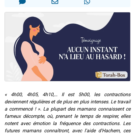
Nouvelle émission radio : Visions de grandeur n°104 : Le Chabbath et le Birkat Hamazone à travers le temps
61 personnes viennent de demander une bénédiction
Ariel vient de donner son Maasser
Il reste 49 places pour étudier en groupe sur Zoom
Eva vient de donner son Maasser
« 4h00, 4h05, 4h10,… Il est 5h00, les contractions
deviennent régulières et de plus en plus intenses. Le travail
a commencé ! ». La plupart des mamans connaissent ce
fameux décompte, où, prenant le temps de respirer, elles
notent avec émotion la fréquence des contractions. Les
futures mamans connaîtront, avec l'aide d'Hachem, ces