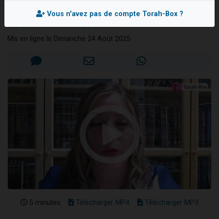
confiance totale !
Ariel vient de donner son Maasser
Vous n'avez pas de compte Torah-Box ?
Rabbanite Ra'hel DRAI
Il reste 49 places pour étudier en groupe sur Zoom
Nathaniel vient de donner son Maasser
Mis en ligne le Dimanche 24 Août 2025
6 personnes viennent de faire un don pour 5 enfants déjà orphelins risquent de perdre leur maman
3 personnes viennent de nous rejoindre sur WhatsApp
5 minutes
Télécharger MP4
Télécharger MP3