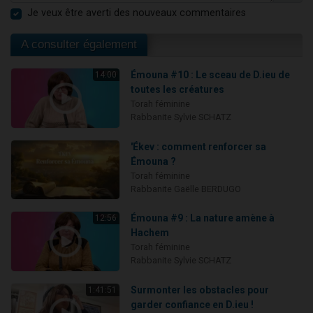
Je veux être averti des nouveaux commentaires
A consulter également
Émouna #10 : Le sceau de D.ieu de
14:00
toutes les créatures
Torah féminine
Rabbanite Sylvie SCHATZ
'Ékev : comment renforcer sa
Émouna ?
Torah féminine
Rabbanite Gaëlle BERDUGO
Émouna #9 : La nature amène à
12:56
Hachem
Torah féminine
Rabbanite Sylvie SCHATZ
Surmonter les obstacles pour
1:41:51
garder confiance en D.ieu !