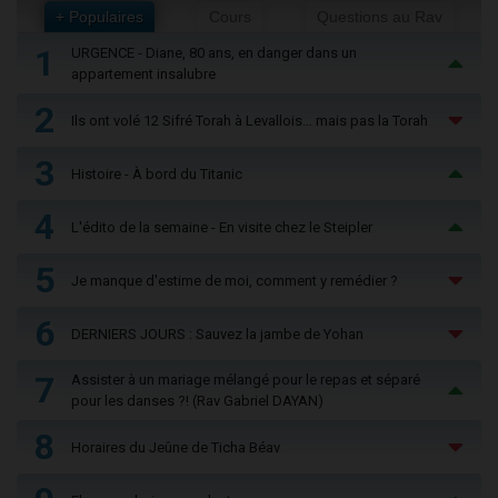
+ Populaires
Cours
Questions au Rav
1
URGENCE - Diane, 80 ans, en danger dans un
appartement insalubre
2
Ils ont volé 12 Sifré Torah à Levallois… mais pas la Torah
3
Histoire - À bord du Titanic
4
L'édito de la semaine - En visite chez le Steipler
5
Je manque d'estime de moi, comment y remédier ?
6
DERNIERS JOURS : Sauvez la jambe de Yohan
7
Assister à un mariage mélangé pour le repas et séparé
pour les danses ?! (Rav Gabriel DAYAN)
8
Horaires du Jeûne de Ticha Béav