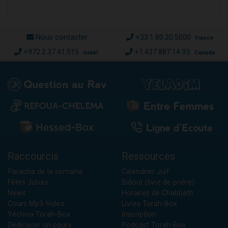
Nous contacter
+33.1.80.20.5000
France
+972.2.37.41.515
+1.437.887.14.93
Israël
Canada
Raccourcis
Ressources
Paracha de la semaine
Calendrier Juif
Fêtes Juives
Sidour (livre de prière)
News
Horaires de Chabbath
Cours Mp3-Vidéo
Livres Torah-Box
Yéchiva Torah-Box
Inscription
Dédicacer un cours
Podcast Torah-Box