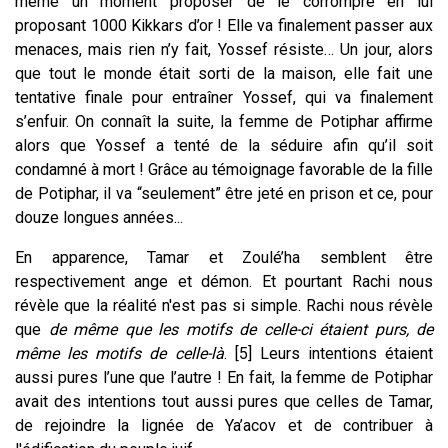
même un moment proposer de le corrompre en lui
proposant 1000 Kikkars d’or ! Elle va finalement passer aux
menaces, mais rien n’y fait, Yossef résiste… Un jour, alors
que tout le monde était sorti de la maison, elle fait une
tentative finale pour entraîner Yossef, qui va finalement
s’enfuir. On connaît la suite, la femme de Potiphar affirme
alors que Yossef a tenté de la séduire afin qu’il soit
condamné à mort ! Grâce au témoignage favorable de la fille
de Potiphar, il va “seulement” être jeté en prison et ce, pour
douze longues années...
En apparence, Tamar et Zoulé’ha semblent être
respectivement ange et démon. Et pourtant Rachi nous
révèle que la réalité n'est pas si simple. Rachi nous révèle
que
de même que les motifs de celle-ci étaient purs, de
même les motifs de celle-là
. [5] Leurs intentions étaient
aussi pures l’une que l’autre ! En fait, la femme de Potiphar
avait des intentions tout aussi pures que celles de Tamar,
de rejoindre la lignée de Ya’acov et de contribuer à