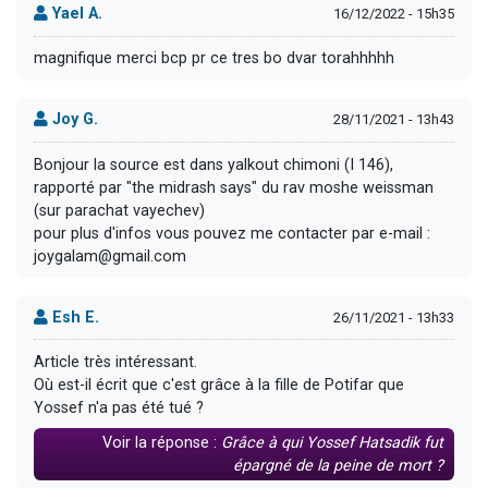
Yael A.
16/12/2022 - 15h35
magnifique merci bcp pr ce tres bo dvar torahhhhh
Joy G.
28/11/2021 - 13h43
Bonjour la source est dans yalkout chimoni (I 146),
rapporté par "the midrash says" du rav moshe weissman
(sur parachat vayechev)
pour plus d'infos vous pouvez me contacter par e-mail :
joygalam@gmail.com
Esh E.
26/11/2021 - 13h33
Article très intéressant.
Où est-il écrit que c'est grâce à la fille de Potifar que
Yossef n'a pas été tué ?
Voir la réponse :
Grâce à qui Yossef Hatsadik fut
épargné de la peine de mort ?