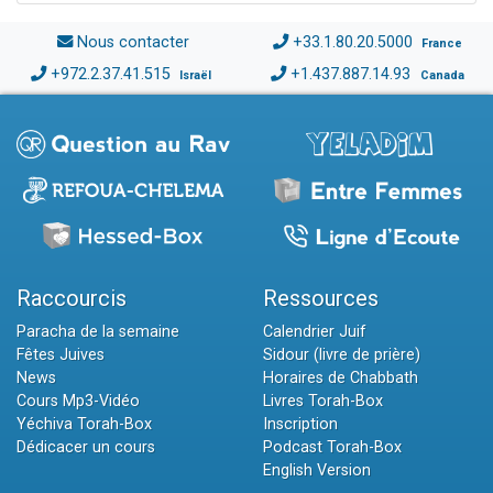
Nous contacter
+33.1.80.20.5000
France
+972.2.37.41.515
+1.437.887.14.93
Israël
Canada
Raccourcis
Ressources
Paracha de la semaine
Calendrier Juif
Fêtes Juives
Sidour (livre de prière)
News
Horaires de Chabbath
Cours Mp3-Vidéo
Livres Torah-Box
Yéchiva Torah-Box
Inscription
Dédicacer un cours
Podcast Torah-Box
English Version