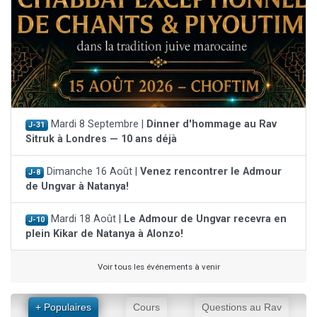
Mardi 8 Septembre |
Dinner d'hommage au Rav
J-31
Sitruk à Londres — 10 ans déjà
Dimanche 16 Août |
Venez rencontrer le Admour
J-8
de Ungvar à Natanya!
Mardi 18 Août |
Le Admour de Ungvar recevra en
J-10
plein Kikar de Natanya à Alonzo!
Voir tous les événements à venir
+ Populaires
Cours
Questions au Rav