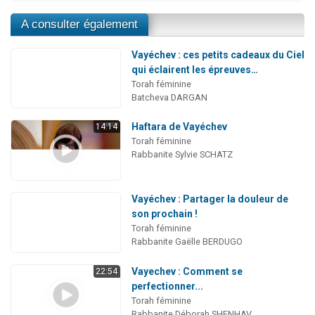
A consulter également
Vayéchev : ces petits cadeaux du Ciel
qui éclairent les épreuves…
Torah féminine
Batcheva DARGAN
Haftara de Vayéchev
14:14
Torah féminine
Rabbanite Sylvie SCHATZ
Vayéchev : Partager la douleur de
son prochain !
Torah féminine
Rabbanite Gaëlle BERDUGO
Vayechev : Comment se
22:54
perfectionner...
Torah féminine
Rabbanite Déborah SHENHAV