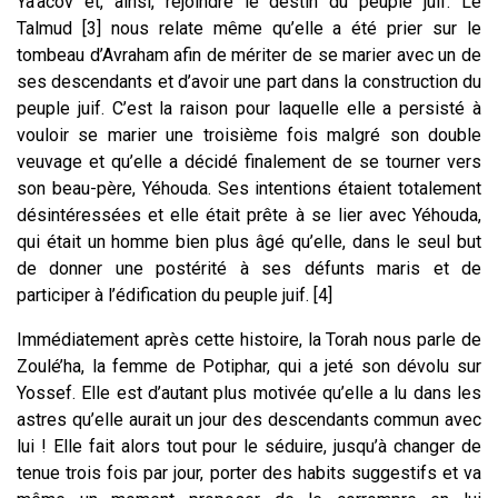
Ya’acov et, ainsi, rejoindre le destin du peuple juif. Le
Talmud [3] nous relate même qu’elle a été prier sur le
tombeau d’Avraham afin de mériter de se marier avec un de
ses descendants et d’avoir une part dans la construction du
peuple juif. C’est la raison pour laquelle elle a persisté à
vouloir se marier une troisième fois malgré son double
veuvage et qu’elle a décidé finalement de se tourner vers
son beau-père, Yéhouda. Ses intentions étaient totalement
désintéressées et elle était prête à se lier avec Yéhouda,
qui était un homme bien plus âgé qu’elle, dans le seul but
de donner une postérité à ses défunts maris et de
participer à l’édification du peuple juif. [4]
Immédiatement après cette histoire, la Torah nous parle de
Zoulé’ha, la femme de Potiphar, qui a jeté son dévolu sur
Yossef. Elle est d’autant plus motivée qu’elle a lu dans les
astres qu’elle aurait un jour des descendants commun avec
lui ! Elle fait alors tout pour le séduire, jusqu’à changer de
tenue trois fois par jour, porter des habits suggestifs et va