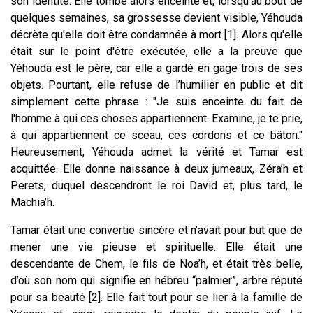
son identité. Elle tombe alors enceinte et, lorsqu’au bout de
quelques semaines, sa grossesse devient visible, Yéhouda
décrète qu'elle doit être condamnée à mort [1]. Alors qu'elle
était sur le point d'être exécutée, elle a la preuve que
Yéhouda est le père, car elle a gardé en gage trois de ses
objets. Pourtant, elle refuse de l’humilier en public et dit
simplement cette phrase : "Je suis enceinte du fait de
l'homme à qui ces choses appartiennent. Examine, je te prie,
à qui appartiennent ce sceau, ces cordons et ce bâton."
Heureusement, Yéhouda admet la vérité et Tamar est
acquittée. Elle donne naissance à deux jumeaux, Zéra’h et
Perets, duquel descendront le roi David et, plus tard, le
Machia’h.
Tamar était une convertie sincère et n’avait pour but que de
mener une vie pieuse et spirituelle. Elle était une
descendante de Chem, le fils de Noa’h, et était très belle,
d’où son nom qui signifie en hébreu “palmier”, arbre réputé
pour sa beauté [2]. Elle fait tout pour se lier à la famille de