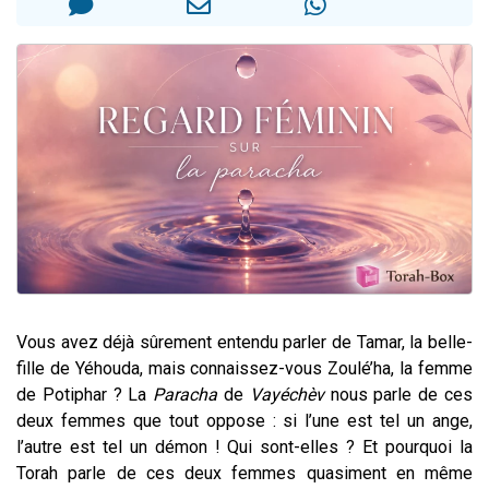
13 personnes viennent de demander une bénédiction
30 personnes viennent de faire un don pour Sauvez la jambe de Yohan
Il reste 49 places pour étudier en groupe sur Zoom
12 nouvelles musiques dans Torah-Box Music
29 personnes viennent de demander une bénédiction
Vous avez déjà sûrement entendu parler de Tamar, la belle-
fille de Yéhouda, mais connaissez-vous Zoulé’ha, la femme
de Potiphar ? La
Paracha
de
Vayéchèv
nous parle de ces
deux femmes que tout oppose : si l’une est tel un ange,
l’autre est tel un démon ! Qui sont-elles ? Et pourquoi la
Torah parle de ces deux femmes quasiment en même