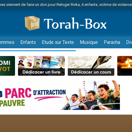
es viennent de faire un don pour Reloger Rivka, 6 enfants, victime de violences
es viennent de faire un don pour 1 Journée de Vacances Pour les Enfants
 viennent de demander une bénédiction
viennent de nous rejoindre sur WhatsApp
49 places pour étudier en groupe sur Zoom
emmes
Enfants
Etude sur Texte
Musique
Paracha
Di
nes viennent de faire un don pour Diane, 80 ans, dans un appartement insalu
 donner son Maasser
viennent de nous rejoindre sur WhatsApp
viennent de nous rejoindre sur WhatsApp
es viennent de faire un don pour 5 jours de vacances aux Orphelins
de donner son Maasser
viennent de nous rejoindre sur WhatsApp
 viennent de demander une bénédiction
lles musiques dans Torah-Box Music
nnes viennent de faire un don pour Sauvez la jambe de Yohan