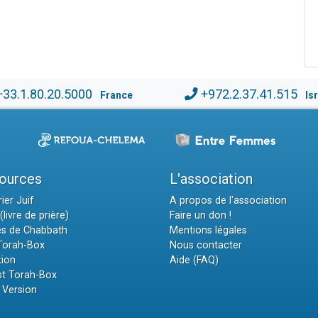
+33.1.80.20.5000
+972.2.37.41.515
France
Is
ources
L'association
ier Juif
A propos de l'association
(livre de prière)
Faire un don !
es de Chabbath
Mentions légales
 Torah-Box
Nous contacter
tion
Aide (FAQ)
t Torah-Box
 Version