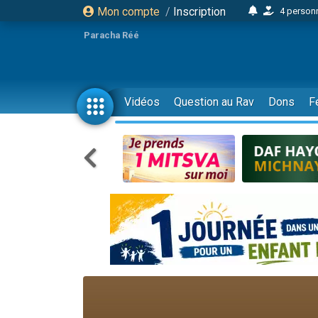
Mon compte
/
Inscription
4 personn
2 personn
Paracha Réé
17 personnes
4 personnes 
Il reste 
Vidéos
Question au Rav
Dons
F
23 person
Eva vient de
4 personnes 
3 personnes 
3 personn
Odaya vient 
2 personnes 
13 personnes
12 nouve
30 perso