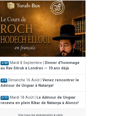
Mardi 8 Septembre |
Dinner d'hommage
J-32
au Rav Sitruk à Londres — 10 ans déjà
Dimanche 16 Août |
Venez rencontrer le
J-9
Admour de Ungvar à Natanya!
Mardi 18 Août |
Le Admour de Ungvar
J-11
recevra en plein Kikar de Natanya à Alonzo!
Voir tous les événements à venir