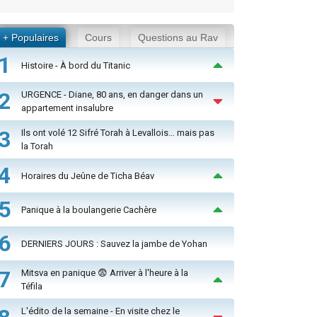
+ Populaires
Cours
Questions au Rav
1
Histoire - À bord du Titanic
2
URGENCE - Diane, 80 ans, en danger dans un
appartement insalubre
3
Ils ont volé 12 Sifré Torah à Levallois… mais pas
la Torah
4
Horaires du Jeûne de Ticha Béav
5
Panique à la boulangerie Cachère
6
DERNIERS JOURS : Sauvez la jambe de Yohan
7
Mitsva en panique 😨 Arriver à l'heure à la
Téfila
L'édito de la semaine - En visite chez le