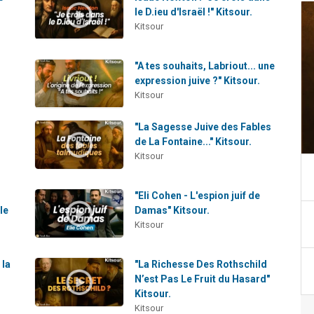
le D.ieu d'Israël !" Kitsour.
Kitsour
"A tes souhaits, Labriout... une
expression juive ?" Kitsour.
Kitsour
"La Sagesse Juive des Fables
de La Fontaine..." Kitsour.
Kitsour
"Eli Cohen - L'espion juif de
le
Damas" Kitsour.
Kitsour
 la
"La Richesse Des Rothschild
N’est Pas Le Fruit du Hasard"
Kitsour.
Kitsour