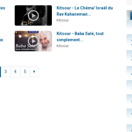
les
Kitsour - Le Chéma' Israël du
Rav Kahaneman...
Kitsour
Kitsour - Baba Salé, tout
ux
simplement...
Kitsour
3
4
5