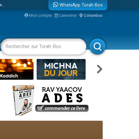
...
WhatsApp Torah-Box
Mon compte
Calendrier
Columbus
vertissements
Livres
Rabbanim
bre