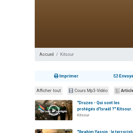
Il reste 
3 personnes 
2 personnes 
2 nouvel
6 personnes 
Accueil
Kitsour
Imprimer
Envoy
Afficher tout
Cours Mp3-Vidéo
Articl
"Druzes - Qui sont les
protégés d'Israël ?" Kitsour.
Kitsour
"Ibrahim Yassin : le terrorist