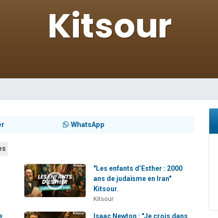
49 places pour étudier en groupe sur Zoom
viennent de nous rejoindre sur WhatsApp
viennent de nous rejoindre sur WhatsApp
les musiques dans Torah-Box Music
viennent de nous rejoindre sur WhatsApp
er
WhatsApp
es
"Les enfants d’Esther : 2000
ans de judaïsme en Iran"
Kitsour.
Kitsour
e
Isaac Newton : "Je crois dans