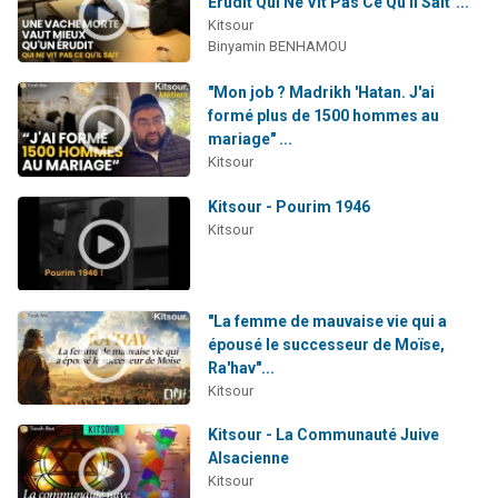
Érudit Qui Ne Vit Pas Ce Qu'il Sait"...
Kitsour
Binyamin BENHAMOU
"Mon job ? Madrikh 'Hatan. J'ai
formé plus de 1500 hommes au
mariage" ...
Kitsour
Kitsour - Pourim 1946
Kitsour
"La femme de mauvaise vie qui a
épousé le successeur de Moïse,
Ra'hav"...
Kitsour
Kitsour - La Communauté Juive
Alsacienne
Kitsour