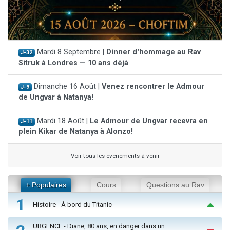
Mardi 8 Septembre |
Dinner d'hommage au Rav
J-32
Sitruk à Londres — 10 ans déjà
Dimanche 16 Août |
Venez rencontrer le Admour
J-9
de Ungvar à Natanya!
Mardi 18 Août |
Le Admour de Ungvar recevra en
J-11
plein Kikar de Natanya à Alonzo!
Voir tous les événements à venir
+ Populaires
Cours
Questions au Rav
1
Histoire - À bord du Titanic
URGENCE - Diane, 80 ans, en danger dans un