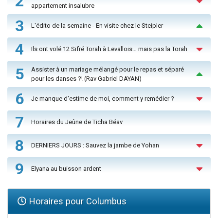
2
appartement insalubre
3
L'édito de la semaine - En visite chez le Steipler
4
Ils ont volé 12 Sifré Torah à Levallois… mais pas la Torah
5
Assister à un mariage mélangé pour le repas et séparé
pour les danses ?! (Rav Gabriel DAYAN)
6
Je manque d'estime de moi, comment y remédier ?
7
Horaires du Jeûne de Ticha Béav
8
DERNIERS JOURS : Sauvez la jambe de Yohan
9
Elyana au buisson ardent
Horaires pour Columbus