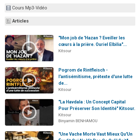
3 personnes viennent de nous rejoindre sur WhatsApp
Cours Mp3-Vidéo
2 nouvelles musiques dans Torah-Box Music
Articles
8 personnes viennent de faire un don pour Tsédaka : pauvres d'Israel
Nouvelle émission radio : Visions de grandeur n°104 : Le Chabbath et le Birkat Hamazone à travers le temps
"Mon job de 'Hazan ? Eveiller les
4 personnes viennent de nous rejoindre sur WhatsApp
cœurs à la prière. Ouriel Elbilia"...
Kitsour
Pogrom de Rintfleisch -
l'antisémitisme, prétexte d'une lutte
de...
Kitsour
"La Havdala : Un Concept Capital
Pour Préserver Son Identité" Kitsour.
Kitsour
Binyamin BENHAMOU
"Une Vache Morte Vaut Mieux Qu'Un