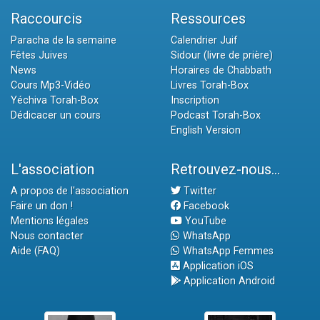
Raccourcis
Ressources
Paracha de la semaine
Calendrier Juif
Fêtes Juives
Sidour (livre de prière)
News
Horaires de Chabbath
Cours Mp3-Vidéo
Livres Torah-Box
Yéchiva Torah-Box
Inscription
Dédicacer un cours
Podcast Torah-Box
English Version
L'association
Retrouvez-nous...
A propos de l'association
Twitter
Faire un don !
Facebook
Mentions légales
YouTube
Nous contacter
WhatsApp
Aide (FAQ)
WhatsApp Femmes
Application iOS
Application Android