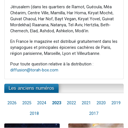
Jérusalem (dans les quartiers de Ramot, Guéoula, Méa
Chéarim, Centre Ville, Mamilla, Har Homa, Kiryat Moché,
Guivat Chaoul, Har Nof, Bayt Vegan, Kiryat Yovel, Guivat
Mordekhai) Raanana, Natanya, Tel-Aviv, Hertzlia, Beth-
Chemech, Elad, Ashdod, Ashkelon, Modi'in.
En France le magazine est distribué gratuitement dans les
synagogues et principales épiceries cachères de Paris,
région parisienne, Marseille, Lyon et Villeurbanne.
Pour toute question relative à la distribution :
diffusion@torah-box.com
Les anciens numéros
2026
2025
2024
2023
2022
2021
2020
2019
2018
2017