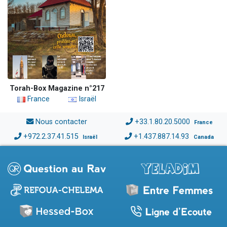
Torah-Box Magazine n°217
France
Israël
Nous contacter
+33.1.80.20.5000
France
+972.2.37.41.515
+1.437.887.14.93
Israël
Canada