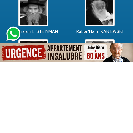
Rav Aharon L. STEINMAN
Rabbi 'Haïm KANIEWSKI
Rabbi David ABI'HSSIRA
Rav Chlomo AMAR
Rav Israël GANTZ
Rav Yossef-Haïm SITRUK