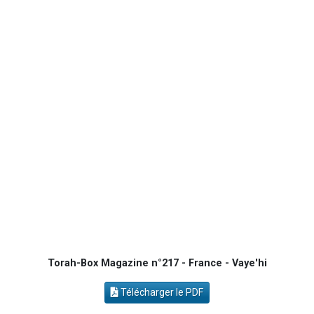
4 personnes viennent de nous rejoindre sur WhatsApp
3 personnes viennent de nous rejoindre sur WhatsApp
3 personnes viennent de faire un don pour Événements Torah-Box
Lisbel Esther vient de donner son Maasser
2 personnes viennent de faire un don pour Tsédaka : pauvres d'Israel
Torah-Box Magazine n°217 - France - Vaye'hi
Télécharger le PDF