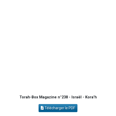
3 personnes viennent de nous rejoindre sur WhatsApp
2 personnes viennent de nous rejoindre sur WhatsApp
2 personnes viennent de nous rejoindre sur WhatsApp
6 personnes viennent de nous rejoindre sur WhatsApp
4 personnes viennent de faire un don pour Reloger Rivka, 6 enfants, victime de violences...
Torah-Box Magazine n°238 - Israël - Kora'h
Télécharger le PDF