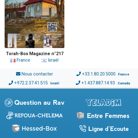
Torah-Box Magazine n°217
France
Israël
Nous contacter
+33.1.80.20.5000
France
+972.2.37.41.515
+1.437.887.14.93
Israël
Canada