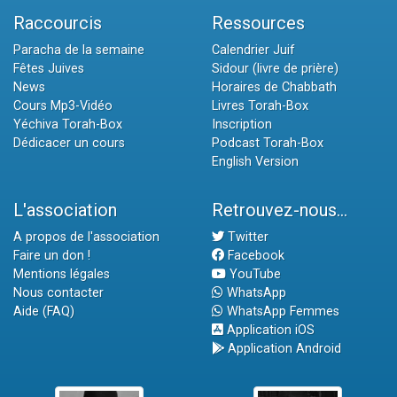
Raccourcis
Ressources
Paracha de la semaine
Calendrier Juif
Fêtes Juives
Sidour (livre de prière)
News
Horaires de Chabbath
Cours Mp3-Vidéo
Livres Torah-Box
Yéchiva Torah-Box
Inscription
Dédicacer un cours
Podcast Torah-Box
English Version
L'association
Retrouvez-nous...
A propos de l'association
Twitter
Faire un don !
Facebook
Mentions légales
YouTube
Nous contacter
WhatsApp
Aide (FAQ)
WhatsApp Femmes
Application iOS
Application Android