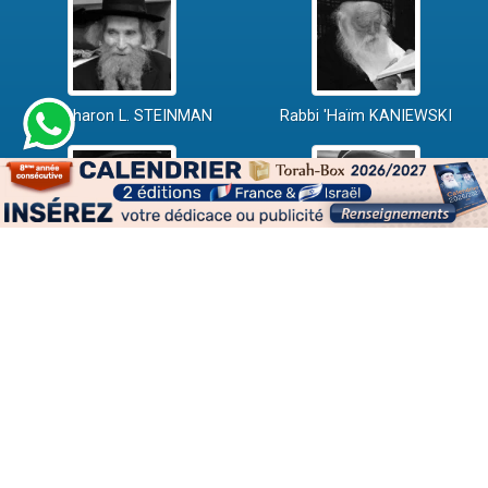
Rav Aharon L. STEINMAN
Rabbi 'Haïm KANIEWSKI
Rabbi David ABI'HSSIRA
Rav Chlomo AMAR
Rav Israël GANTZ
Rav Yossef-Haïm SITRUK