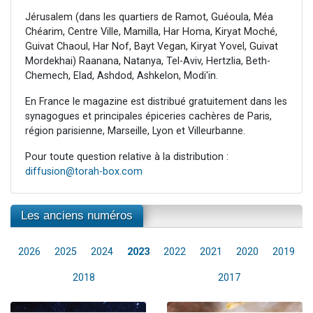
Jérusalem (dans les quartiers de Ramot, Guéoula, Méa
Chéarim, Centre Ville, Mamilla, Har Homa, Kiryat Moché,
Guivat Chaoul, Har Nof, Bayt Vegan, Kiryat Yovel, Guivat
Mordekhai) Raanana, Natanya, Tel-Aviv, Hertzlia, Beth-
Chemech, Elad, Ashdod, Ashkelon, Modi'in.
En France le magazine est distribué gratuitement dans les
synagogues et principales épiceries cachères de Paris,
région parisienne, Marseille, Lyon et Villeurbanne.
Pour toute question relative à la distribution :
diffusion@torah-box.com
Les anciens numéros
2026
2025
2024
2023
2022
2021
2020
2019
2018
2017