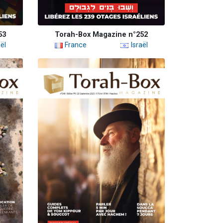
53
Torah-Box Magazine n°252
ël
France
Israël