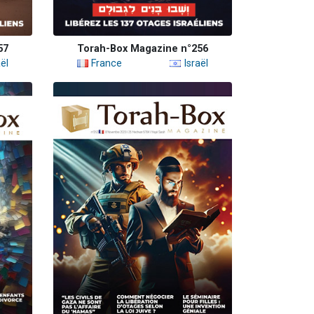
57
Torah-Box Magazine n°256
ël
France
Israël