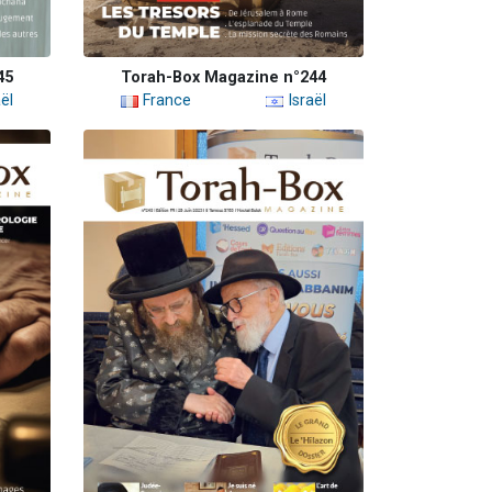
45
Torah-Box Magazine n°244
ël
France
Israël