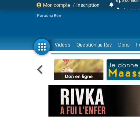
Mon compte
/
Inscription
4 personn
2 personn
Paracha Réé
17 personnes
4 personnes 
Il reste 
Vidéos
Question au Rav
Dons
F
23 person
Eva vient de
4 personnes 
3 personnes 
3 personn
Odaya vient 
13 personnes
2 personnes 
30 perso
Il reste 