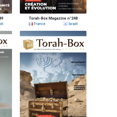
49
Torah-Box Magazine n°248
ël
France
Israël