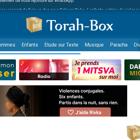
es viennent de faire un don pour Reloger Rivka, 6 enfants, victime de violences
es viennent de faire un don pour 1 Journée de Vacances Pour les Enfants
 viennent de demander une bénédiction
viennent de nous rejoindre sur WhatsApp
49 places pour étudier en groupe sur Zoom
emmes
Enfants
Etude sur Texte
Musique
Paracha
Di
nes viennent de faire un don pour Diane, 80 ans, dans un appartement insalu
 donner son Maasser
viennent de nous rejoindre sur WhatsApp
viennent de nous rejoindre sur WhatsApp
es viennent de faire un don pour 5 jours de vacances aux Orphelins
de donner son Maasser
 viennent de demander une bénédiction
viennent de nous rejoindre sur WhatsApp
nnes viennent de faire un don pour Sauvez la jambe de Yohan
49 places pour étudier en groupe sur Zoom