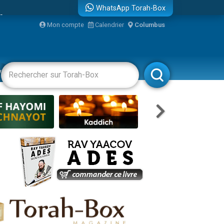
...
WhatsApp Torah-Box
Mon compte
Calendrier
Columbus
vertissements
Livres
Rabbanim
bre