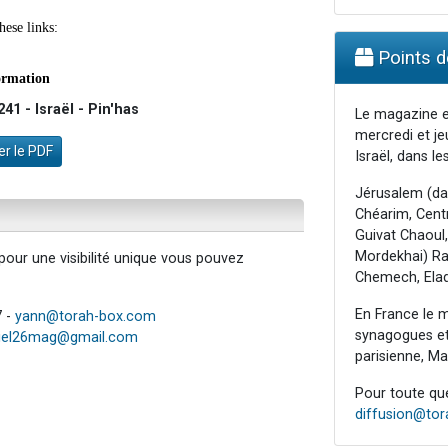
Points de
1 - Israël - Pin'has
Le magazine e
mercredi et je
r le PDF
Israël, dans les
Jérusalem (da
Chéarim, Centr
Guivat Chaoul,
Mordekhai) Raa
our une visibilité unique vous pouvez
Chemech, Elad
En France le m
7 -
yann@torah-box.com
synagogues et 
iel26mag@gmail.com
parisienne, Mar
Pour toute ques
diffusion@to