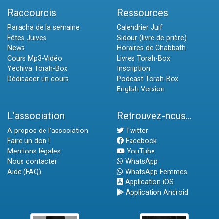
Raccourcis
Ressources
Paracha de la semaine
Calendrier Juif
Fêtes Juives
Sidour (livre de prière)
News
Horaires de Chabbath
Cours Mp3-Vidéo
Livres Torah-Box
Yéchiva Torah-Box
Inscription
Dédicacer un cours
Podcast Torah-Box
English Version
L'association
Retrouvez-nous...
A propos de l'association
Twitter
Faire un don !
Facebook
Mentions légales
YouTube
Nous contacter
WhatsApp
Aide (FAQ)
WhatsApp Femmes
Application iOS
Application Android