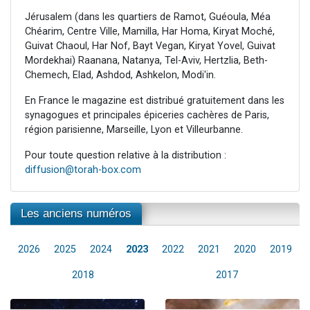
Jérusalem (dans les quartiers de Ramot, Guéoula, Méa
Chéarim, Centre Ville, Mamilla, Har Homa, Kiryat Moché,
Guivat Chaoul, Har Nof, Bayt Vegan, Kiryat Yovel, Guivat
Mordekhai) Raanana, Natanya, Tel-Aviv, Hertzlia, Beth-
Chemech, Elad, Ashdod, Ashkelon, Modi'in.
En France le magazine est distribué gratuitement dans les
synagogues et principales épiceries cachères de Paris,
région parisienne, Marseille, Lyon et Villeurbanne.
Pour toute question relative à la distribution :
diffusion@torah-box.com
Les anciens numéros
2026
2025
2024
2023
2022
2021
2020
2019
2018
2017