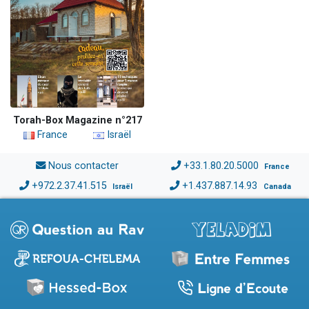
Torah-Box Magazine n°217
France
Israël
Nous contacter
+33.1.80.20.5000
France
+972.2.37.41.515
+1.437.887.14.93
Israël
Canada