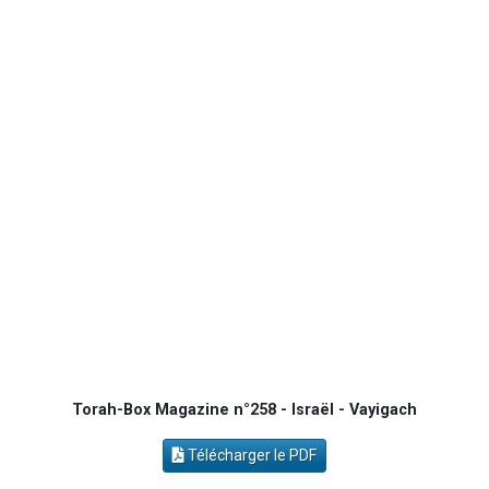
Odaya vient de donner son Maasser
13 personnes viennent de demander une bénédiction
3 personnes viennent de nous rejoindre sur WhatsApp
11 personnes viennent de demander une bénédiction
Torah-Box Magazine n°258 - Israël - Vayigach
Télécharger le PDF