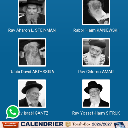
Rav Aharon L. STEINMAN
Rabbi 'Haïm KANIEWSKI
Rabbi David ABI'HSSIRA
Rav Chlomo AMAR
Rav Israël GANTZ
Rav Yossef-Haïm SITRUK