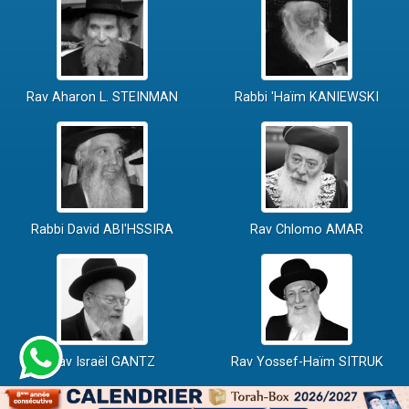
Rav Aharon L. STEINMAN
Rabbi 'Haïm KANIEWSKI
Rabbi David ABI'HSSIRA
Rav Chlomo AMAR
Rav Israël GANTZ
Rav Yossef-Haïm SITRUK