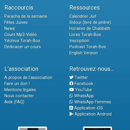
Raccourcis
Ressources
Paracha de la semaine
Calendrier Juif
Fêtes Juives
Sidour (livre de prière)
News
Horaires de Chabbath
Cours Mp3-Vidéo
Livres Torah-Box
Yéchiva Torah-Box
Inscription
Dédicacer un cours
Podcast Torah-Box
English Version
L'association
Retrouvez-nous...
A propos de l'association
Twitter
Faire un don !
Facebook
Mentions légales
YouTube
Nous contacter
WhatsApp
Aide (FAQ)
WhatsApp Femmes
Application iOS
Application Android