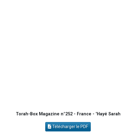
13 personnes viennent de demander une bénédiction
Il reste 49 places pour étudier en groupe sur Zoom
12 nouvelles musiques dans Torah-Box Music
2 personnes viennent de nous rejoindre sur WhatsApp
29 personnes viennent de demander une bénédiction
Torah-Box Magazine n°252 - France - 'Hayé Sarah
Télécharger le PDF