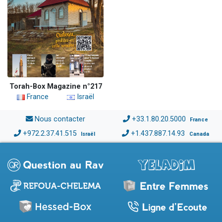
Torah-Box Magazine n°217
France
Israël
Nous contacter
+33.1.80.20.5000
France
+972.2.37.41.515
+1.437.887.14.93
Israël
Canada