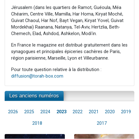
Jérusalem (dans les quartiers de Ramot, Guéoula, Méa
Chéarim, Centre Ville, Mamilla, Har Homa, Kiryat Moché,
Guivat Chaoul, Har Nof, Bayt Vegan, Kiryat Yovel, Guivat
Mordekhai) Raanana, Natanya, Tel-Aviv, Hertzlia, Beth-
Chemech, Elad, Ashdod, Ashkelon, Modi'in.
En France le magazine est distribué gratuitement dans les
synagogues et principales épiceries cachères de Paris,
région parisienne, Marseille, Lyon et Villeurbanne.
Pour toute question relative à la distribution :
diffusion@torah-box.com
Les anciens numéros
2026
2025
2024
2023
2022
2021
2020
2019
2018
2017