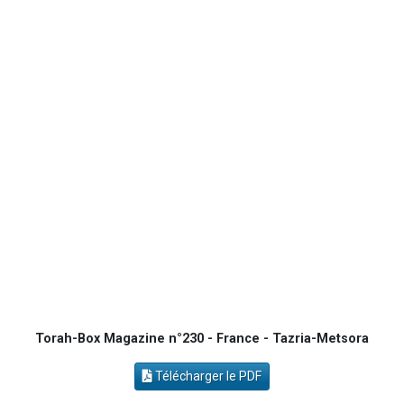
3 personnes viennent de nous rejoindre sur WhatsApp
3 personnes viennent de faire un don pour 5 jours de vacances aux Orphelins
Odaya vient de donner son Maasser
2 personnes viennent de faire un don pour Tsédaka : pauvres d'Israel
3 personnes viennent de nous rejoindre sur WhatsApp
Torah-Box Magazine n°230 - France - Tazria-Metsora
Télécharger le PDF