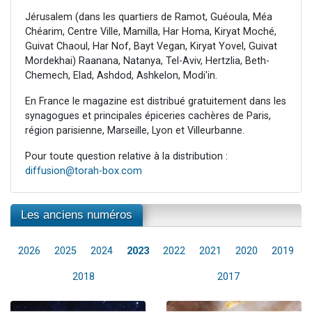
Jérusalem (dans les quartiers de Ramot, Guéoula, Méa
Chéarim, Centre Ville, Mamilla, Har Homa, Kiryat Moché,
Guivat Chaoul, Har Nof, Bayt Vegan, Kiryat Yovel, Guivat
Mordekhai) Raanana, Natanya, Tel-Aviv, Hertzlia, Beth-
Chemech, Elad, Ashdod, Ashkelon, Modi'in.
En France le magazine est distribué gratuitement dans les
synagogues et principales épiceries cachères de Paris,
région parisienne, Marseille, Lyon et Villeurbanne.
Pour toute question relative à la distribution :
diffusion@torah-box.com
Les anciens numéros
2026
2025
2024
2023
2022
2021
2020
2019
2018
2017