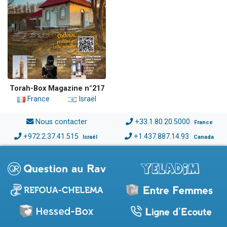
Torah-Box Magazine n°217
France
Israël
Nous contacter
+33.1.80.20.5000
France
+972.2.37.41.515
+1.437.887.14.93
Israël
Canada