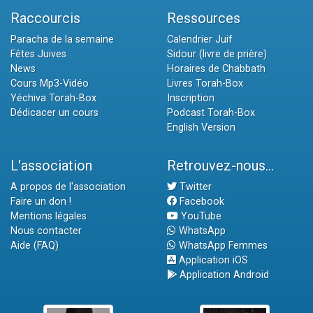
Raccourcis
Ressources
Paracha de la semaine
Calendrier Juif
Fêtes Juives
Sidour (livre de prière)
News
Horaires de Chabbath
Cours Mp3-Vidéo
Livres Torah-Box
Yéchiva Torah-Box
Inscription
Dédicacer un cours
Podcast Torah-Box
English Version
L'association
Retrouvez-nous...
A propos de l'association
Twitter
Faire un don !
Facebook
Mentions légales
YouTube
Nous contacter
WhatsApp
Aide (FAQ)
WhatsApp Femmes
Application iOS
Application Android