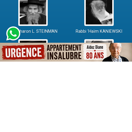
Rav Aharon L. STEINMAN
Rabbi 'Haïm KANIEWSKI
Rabbi David ABI'HSSIRA
Rav Chlomo AMAR
Rav Israël GANTZ
Rav Yossef-Haïm SITRUK