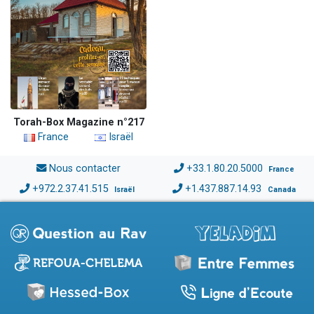
Torah-Box Magazine n°217
France
Israël
Nous contacter
+33.1.80.20.5000
France
+972.2.37.41.515
+1.437.887.14.93
Israël
Canada