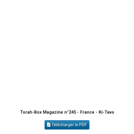
Il reste 49 places pour étudier en groupe sur Zoom
12 nouvelles musiques dans Torah-Box Music
29 personnes viennent de demander une bénédiction
Il reste 49 places pour étudier en groupe sur Zoom
16 personnes viennent de faire un don pour Diane, 80 ans, dans un appartement insalubre
Torah-Box Magazine n°245 - France - Ki-Tavo
Télécharger le PDF