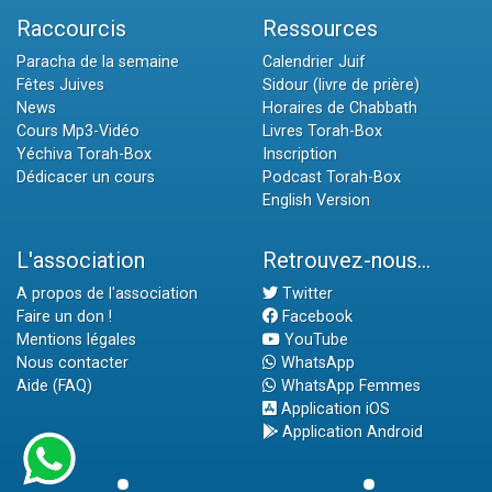
Raccourcis
Ressources
Paracha de la semaine
Calendrier Juif
Fêtes Juives
Sidour (livre de prière)
News
Horaires de Chabbath
Cours Mp3-Vidéo
Livres Torah-Box
Yéchiva Torah-Box
Inscription
Dédicacer un cours
Podcast Torah-Box
English Version
L'association
Retrouvez-nous...
A propos de l'association
Twitter
Faire un don !
Facebook
Mentions légales
YouTube
Nous contacter
WhatsApp
Aide (FAQ)
WhatsApp Femmes
Application iOS
Application Android