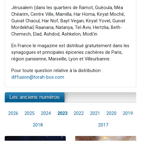
Jérusalem (dans les quartiers de Ramot, Guéoula, Méa
Chéarim, Centre Ville, Mamilla, Har Homa, Kiryat Moché,
Guivat Chaoul, Har Nof, Bayt Vegan, Kiryat Yovel, Guivat
Mordekhai) Raanana, Natanya, Tel-Aviv, Hertzlia, Beth-
Chemech, Elad, Ashdod, Ashkelon, Modi'in.
En France le magazine est distribué gratuitement dans les
synagogues et principales épiceries cachères de Paris,
région parisienne, Marseille, Lyon et Villeurbanne.
Pour toute question relative à la distribution :
diffusion@torah-box.com
Les anciens numéros
2026
2025
2024
2023
2022
2021
2020
2019
2018
2017