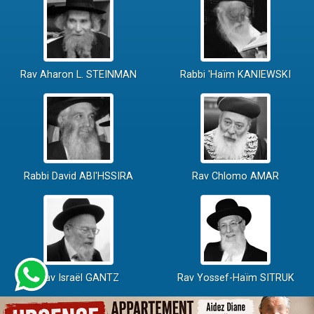
Rav Aharon L. STEINMAN
Rabbi 'Haïm KANIEWSKI
Rabbi David ABI'HSSIRA
Rav Chlomo AMAR
Rav Israël GANTZ
Rav Yossef-Haïm SITRUK