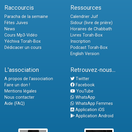
Raccourcis
Ressources
Paracha de la semaine
Calendrier Juif
Fêtes Juives
Sidour (livre de prière)
News
Horaires de Chabbath
Cours Mp3-Vidéo
Livres Torah-Box
Yéchiva Torah-Box
Inscription
Dédicacer un cours
Podcast Torah-Box
English Version
L'association
Retrouvez-nous...
A propos de l'association
Twitter
Faire un don !
Facebook
Mentions légales
YouTube
Nous contacter
WhatsApp
Aide (FAQ)
WhatsApp Femmes
Application iOS
Application Android