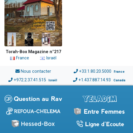
Torah-Box Magazine n°217
France
Israël
Nous contacter
+33.1.80.20.5000
France
+972.2.37.41.515
+1.437.887.14.93
Israël
Canada