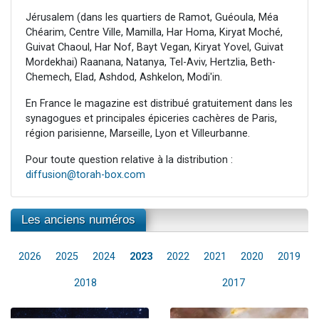
Jérusalem (dans les quartiers de Ramot, Guéoula, Méa
Chéarim, Centre Ville, Mamilla, Har Homa, Kiryat Moché,
Guivat Chaoul, Har Nof, Bayt Vegan, Kiryat Yovel, Guivat
Mordekhai) Raanana, Natanya, Tel-Aviv, Hertzlia, Beth-
Chemech, Elad, Ashdod, Ashkelon, Modi'in.
En France le magazine est distribué gratuitement dans les
synagogues et principales épiceries cachères de Paris,
région parisienne, Marseille, Lyon et Villeurbanne.
Pour toute question relative à la distribution :
diffusion@torah-box.com
Les anciens numéros
2026
2025
2024
2023
2022
2021
2020
2019
2018
2017