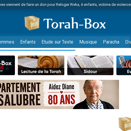
es viennent de faire un don pour Reloger Rivka, 6 enfants, victime de violences
es viennent de faire un don pour 1 Journée de Vacances Pour les Enfants
 viennent de demander une bénédiction
viennent de nous rejoindre sur WhatsApp
49 places pour étudier en groupe sur Zoom
emmes
Enfants
Etude sur Texte
Musique
Paracha
Di
nes viennent de faire un don pour Diane, 80 ans, dans un appartement insalu
 donner son Maasser
viennent de nous rejoindre sur WhatsApp
viennent de nous rejoindre sur WhatsApp
es viennent de faire un don pour 5 jours de vacances aux Orphelins
de donner son Maasser
 viennent de demander une bénédiction
viennent de nous rejoindre sur WhatsApp
nnes viennent de faire un don pour Sauvez la jambe de Yohan
49 places pour étudier en groupe sur Zoom