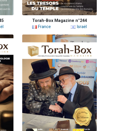
45
Torah-Box Magazine n°244
ël
France
Israël