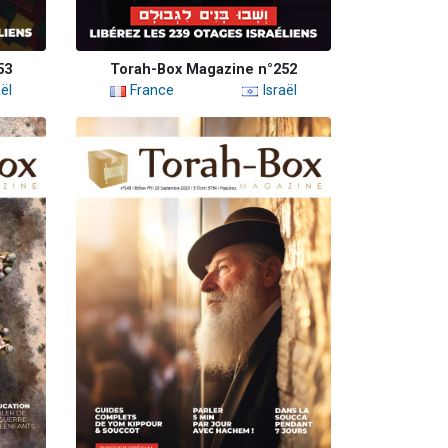
53
Torah-Box Magazine n°252
ël
France
Israël