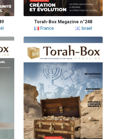
49
Torah-Box Magazine n°248
ël
France
Israël