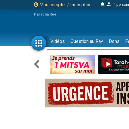
4 personn
Mon compte
/
Inscription
2 personn
Paracha Réé
17 personnes
4 personnes 
Il reste 
Vidéos
Question au Rav
Dons
F
23 person
Eva vient de
4 personnes 
3 personnes 
3 personn
Odaya vient 
13 personnes
2 personnes 
30 perso
Il reste 