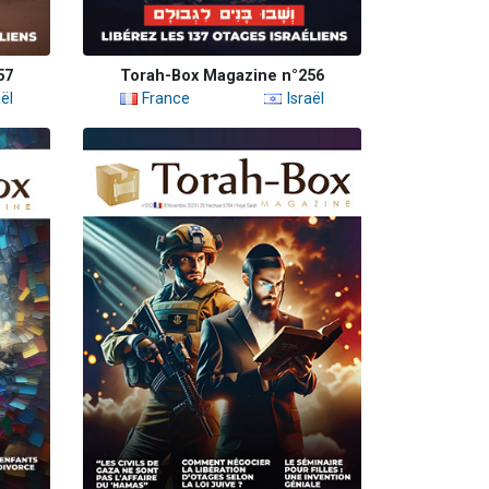
57
Torah-Box Magazine n°256
ël
France
Israël