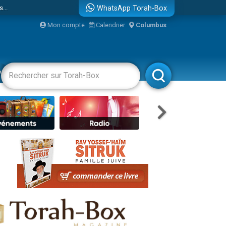
...
WhatsApp Torah-Box
Mon compte
Calendrier
Columbus
vertissements
Livres
Rabbanim
bre