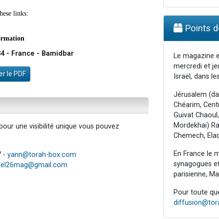
Points de
4 - France - Bamidbar
Le magazine e
mercredi et je
r le PDF
Israël, dans les
Jérusalem (da
Chéarim, Centr
Guivat Chaoul,
Mordekhai) Raa
our une visibilité unique vous pouvez
Chemech, Elad
En France le m
7 -
yann@torah-box.com
synagogues et 
iel26mag@gmail.com
parisienne, Mar
Pour toute ques
diffusion@to