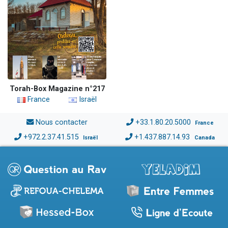
Torah-Box Magazine n°217
France
Israël
Nous contacter
+33.1.80.20.5000
France
+972.2.37.41.515
+1.437.887.14.93
Israël
Canada