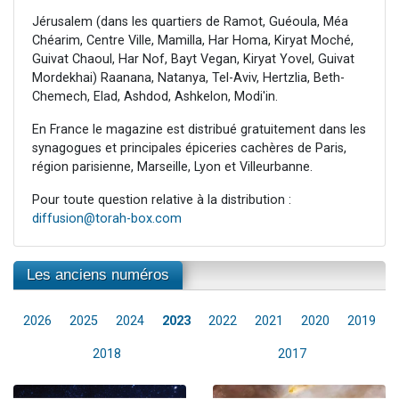
Jérusalem (dans les quartiers de Ramot, Guéoula, Méa
Chéarim, Centre Ville, Mamilla, Har Homa, Kiryat Moché,
Guivat Chaoul, Har Nof, Bayt Vegan, Kiryat Yovel, Guivat
Mordekhai) Raanana, Natanya, Tel-Aviv, Hertzlia, Beth-
Chemech, Elad, Ashdod, Ashkelon, Modi'in.
En France le magazine est distribué gratuitement dans les
synagogues et principales épiceries cachères de Paris,
région parisienne, Marseille, Lyon et Villeurbanne.
Pour toute question relative à la distribution :
diffusion@torah-box.com
Les anciens numéros
2026
2025
2024
2023
2022
2021
2020
2019
2018
2017