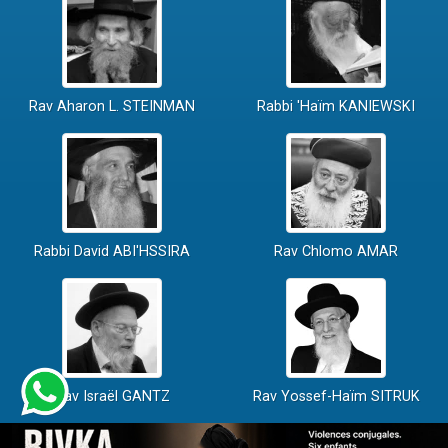
Rav Aharon L. STEINMAN
Rabbi 'Haïm KANIEWSKI
Rabbi David ABI'HSSIRA
Rav Chlomo AMAR
Rav Israël GANTZ
Rav Yossef-Haïm SITRUK