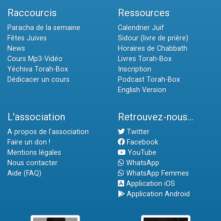
Raccourcis
Ressources
Paracha de la semaine
Calendrier Juif
Fêtes Juives
Sidour (livre de prière)
News
Horaires de Chabbath
Cours Mp3-Vidéo
Livres Torah-Box
Yéchiva Torah-Box
Inscription
Dédicacer un cours
Podcast Torah-Box
English Version
L'association
Retrouvez-nous...
A propos de l'association
Twitter
Faire un don !
Facebook
Mentions légales
YouTube
Nous contacter
WhatsApp
Aide (FAQ)
WhatsApp Femmes
Application iOS
Application Android