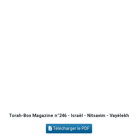
Eva vient de donner son Maasser
4 personnes viennent de nous rejoindre sur WhatsApp
3 personnes viennent de nous rejoindre sur WhatsApp
3 personnes viennent de faire un don pour Événements Torah-Box
Lisbel Esther vient de donner son Maasser
Torah-Box Magazine n°246 - Israël - Nitsavim - Vayélekh
Télécharger le PDF