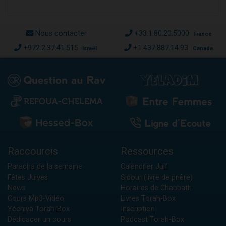
Nous contacter
+33.1.80.20.5000
France
+972.2.37.41.515
+1.437.887.14.93
Israël
Canada
Raccourcis
Ressources
Paracha de la semaine
Calendrier Juif
Fêtes Juives
Sidour (livre de prière)
News
Horaires de Chabbath
Cours Mp3-Vidéo
Livres Torah-Box
Yéchiva Torah-Box
Inscription
Dédicacer un cours
Podcast Torah-Box