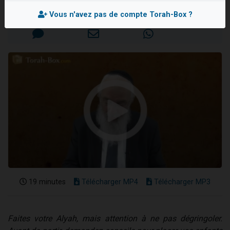
13 personnes viennent de demander une bénédiction
Mis en ligne le Dimanche 29 Juin 2014
Vous n'avez pas de compte Torah-Box ?
30 personnes viennent de faire un don pour Sauvez la jambe de Yohan
Il reste 49 places pour étudier en groupe sur Zoom
12 nouvelles musiques dans Torah-Box Music
29 personnes viennent de demander une bénédiction
19 minutes
Télécharger MP4
Télécharger MP3
Faites votre Alyah, mais attention à ne pas dégringoler.