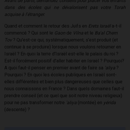
Avant de partir, demandez conseils pour placer vos enfants
dans des écoles qui ne dévalorisent pas votre Torah
acquise à l'étranger.
Quand et comment le retour des Juifs en
Erets Israël
a-t-il
commencé ? Qui sont le
Gaon
de
Vilna
et le
Ba'al Chem
Tov
? Qu'est-ce qui, systématiquement, s'est produit (et
continue à se produire) lorsque nous voulons retourner en
Israël ? En quoi la terre d'Israël est-elle le palais du roi ?
Est-il forcément positif d'aller habiter en Israël ? Pourquoi?
A quoi faut-il penser en premier avant de faire sa
'aliya
?
Pourquoi ? En quoi les écoles publiques en Israël sont-
elles différentes et bien plus dangereuses que celles que
nous connaissons en France ? Dans quels domaines faut-il
prendre conseil (et ce quel que soit notre niveau religieux)
pour ne pas transformer notre
'aliya
(montée) en
yérida
(descente) ?