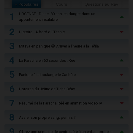
+ Populaires
Cours
Questions au Rav
1
URGENCE - Diane, 80 ans, en danger dans un
appartement insalubre
2
Histoire - À bord du Titanic
3
Mitsva en panique 😨 Arriver à l'heure à la Téfila
4
La Paracha en 60 secondes : Réé
5
Panique à la boulangerie Cachère
6
Horaires du Jeûne de Ticha Béav
7
Résumé de la Paracha Réé en animation Vidéo IA
8
Avaler son propre sang, permis ?
9
Offrez une semaine de centre aéré à un enfant orphelin