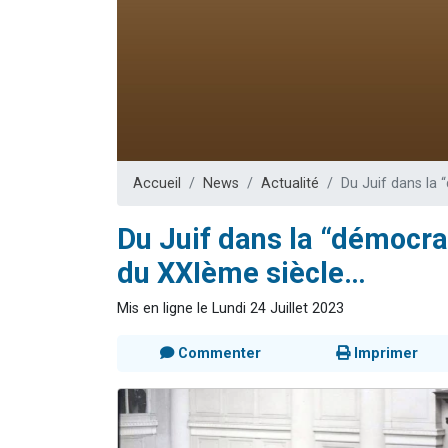
2 personnes 
13 personnes
Il reste 
12 nouve
2 personnes 
Accueil
News
Actualité
Du Juif dans la 
Du Juif dans la “démocrat
du XXIème siècle…
Mis en ligne le Lundi 24 Juillet 2023
Commenter
Imprimer