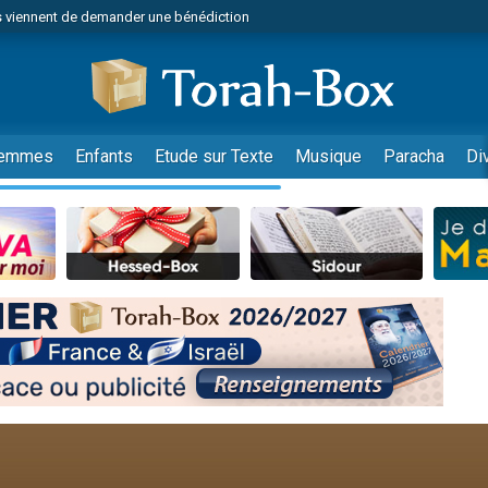
 viennent de demander une bénédiction
49 places pour étudier en groupe sur Zoom
nes viennent de faire un don pour Diane, 80 ans, dans un appartement insalu
viennent de nous rejoindre sur WhatsApp
viennent de nous rejoindre sur WhatsApp
emmes
Enfants
Etude sur Texte
Musique
Paracha
Di
es viennent de faire un don pour Reloger Rivka, 6 enfants, victime de violences
es viennent de faire un don pour 1 Journée de Vacances Pour les Enfants
 viennent de demander une bénédiction
viennent de nous rejoindre sur WhatsApp
49 places pour étudier en groupe sur Zoom
 donner son Maasser
viennent de nous rejoindre sur WhatsApp
viennent de nous rejoindre sur WhatsApp
de donner son Maasser
es viennent de faire un don pour 5 jours de vacances aux Orphelins