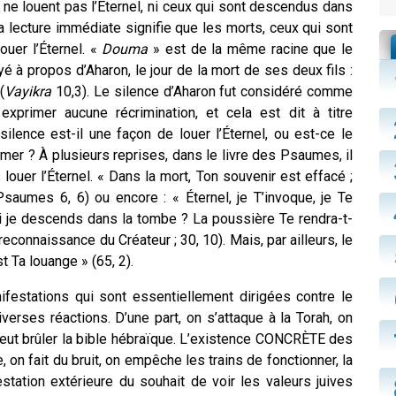
 ne louent pas l’Éternel, ni ceux qui sont descendus dans
la lecture immédiate signifie que les morts, ceux qui sont
ouer l’Éternel. «
Douma
» est de la même racine que le
é à propos d’Aharon, le jour de la mort de ses deux fils :
(
Vayikra
10,3). Le silence d’Aharon fut considéré comme
 exprimer aucune récrimination, et cela est dit à titre
 silence est-il une façon de louer l’Éternel, ou est-ce le
mer ? À plusieurs reprises, dans le livre des Psaumes, il
louer l’Éternel. « Dans la mort, Ton souvenir est effacé ;
aumes 6, 6) ou encore : « Éternel, je T’invoque, je Te
i je descends dans la tombe ? La poussière Te rendra-t-
reconnaissance du Créateur ; 30, 10). Mais, par ailleurs, le
st Ta louange » (65, 2).
nifestations qui sont essentiellement dirigées contre le
iverses réactions. D’une part, on s’attaque à la Torah, on
veut brûler la bible hébraïque. L’existence CONCRÈTE des
, on fait du bruit, on empêche les trains de fonctionner, la
station extérieure du souhait de voir les valeurs juives