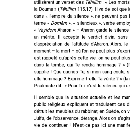
utilisèrent un verset des
Téhillim
: « Les morts
la Douma » (
Téhillim
115,17).
Il va de soi que 
dans « l’empire du silence », ne peuvent pas l
terme «
Domèm
», « silencieux », verbe employ
«
Vayidom
Aharon » – Aharon garda le silence 
un mérite. Il accepta le verdict divin, sans
d’appréciation de l’attitude d’Aharon. Alors, le
moment – la mort – où l’on ne peut plus s’expri
est rappelé qu’après cette vie, on ne peut plus 
dans la tombe, qui Te rendra hommage ? » (Ps
supplie ! Que gagnes-Tu, si mon sang coule, s
elle hommage ? Exprime-t-elle Ta vérité ? » (la 
Psalmiste dit : « Pour Toi, c’est le silence qui e
Il semble que la situation actuelle et les ma
public religieux expliquent et traduisent ces d
détruit les meubles du rabbinat, en Suède, on 
Juifs, de l’observance, dérange. Alors on s’agite
vie de continuer ! N'est-ce pas ici une manife