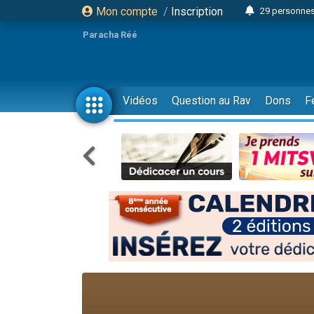
Mon compte
/
Inscription
29 personnes
Il reste 
Paracha Réé
16 person
2 personnes 
6 personnes 
Vidéos
Question au Rav
Dons
F
4 personn
2 personn
17 personnes
4 personnes 
Il reste 
Eva vient de
4 personnes 
3 personnes 
Odaya vient 
3 personn