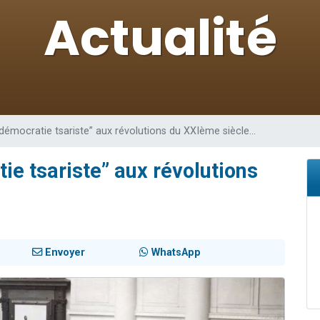
viennent de nous rejoindre sur WhatsApp
 viennent de demander une bénédiction
49 places pour étudier en groupe sur Zoom
lles musiques dans Torah-Box Music
viennent de nous rejoindre sur WhatsApp
“démocratie tsariste” aux révolutions du XXIème siècle…
ie tsariste” aux révolutions
Envoyer
WhatsApp