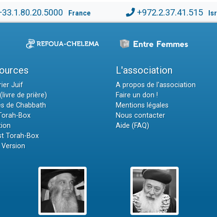
+33.1.80.20.5000
+972.2.37.41.515
France
Is
ources
L'association
ier Juif
A propos de l'association
(livre de prière)
Faire un don !
es de Chabbath
Mentions légales
 Torah-Box
Nous contacter
tion
Aide (FAQ)
t Torah-Box
 Version