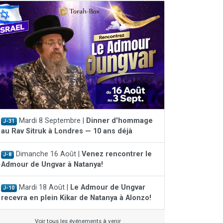
Mardi 8 Septembre |
Dinner d'hommage
J-31
au Rav Sitruk à Londres — 10 ans déjà
Dimanche 16 Août |
Venez rencontrer le
J-8
Admour de Ungvar à Natanya!
Mardi 18 Août |
Le Admour de Ungvar
J-10
recevra en plein Kikar de Natanya à Alonzo!
Voir tous les événements à venir