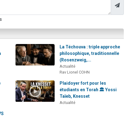
s
La Téchouva : triple approche
h
philosophique, traditionnelle
(Rosenzweig,...
Actualité
Rav Lionel COHN
e
Plaidoyer fort pour les
étudiants en Torah 🏛️ Yossi
Taïeb, Knesset
Actualité
VS