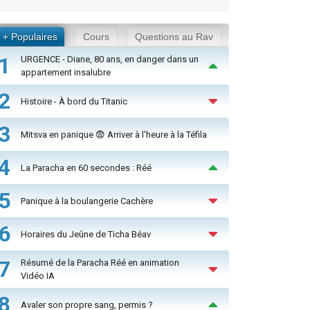
+ Populaires
Cours
Questions au Rav
1
URGENCE - Diane, 80 ans, en danger dans un
appartement insalubre
2
Histoire - À bord du Titanic
3
Mitsva en panique 😨 Arriver à l'heure à la Téfila
4
La Paracha en 60 secondes : Réé
5
Panique à la boulangerie Cachère
6
Horaires du Jeûne de Ticha Béav
7
Résumé de la Paracha Réé en animation
Vidéo IA
8
Avaler son propre sang, permis ?