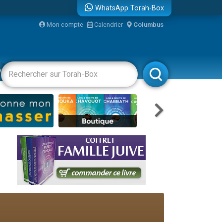
WhatsApp Torah-Box
Mon compte
Calendrier
Columbus
bre
vertissements
Livres
Rabbanim
...