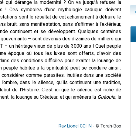
uité qui dérange la modernité ? On va jusqu’à refuser la
as ! Ces symboles d’une mythologie caduque doivent
estations sont le résultat de cet acharnement à détruire le
ns bruit, sans manifestation, sans s’affirmer à l’extérieur,
monde continuent et se développent. Quelques centaines
s gouvernants – sont devenus des dizaines de milliers qui
 – un héritage vieux de plus de 3000 ans ! Quel peuple
 une époque où tous les luxes sont offerts, d’avoir des
ans des conditions difficiles pour exalter la louange de
 peuple habitué à la spiritualité peut se conduire ainsi :
r considérer comme parasites, inutiles dans une société
’ombre, dans le silence, qu’ils continuent une tradition,
ébut de l’Histoire. C’est ici que le silence est riche de
ement, la louange au Créateur, et qui amènera la
Guéoula
, la
Rav Lionel COHN
- © Torah-Box