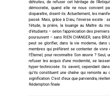
détruites, de refuser cet héritage de l’Antiq
démocratie, quand elle ne nous convient p
disparaître, disent-ils. Actuellement, les manif
passé. Mais, grâce à D.ieu, l’inverse existe : sa
l’étude, la prière, la louange au Maître du 
d’étudiants – selon l’appréciation des premier
poursuivent – sans RIEN CHANGER, sans BRUIT
peut se glorifier, dans la vie moderne, dans
membres qui préfèrent se contenter de vivre d
l’Éternel, pour reconnaître Son œuvre ? Seul, un
refuser les acquis d’une modernité, se laisse
hyper-technicisée. Ils savent, cependant dans l
qu’ils constituent une chaîne qui remonte au d
signification. C’est d’eux que parviendra, réell
Rédemption finale.