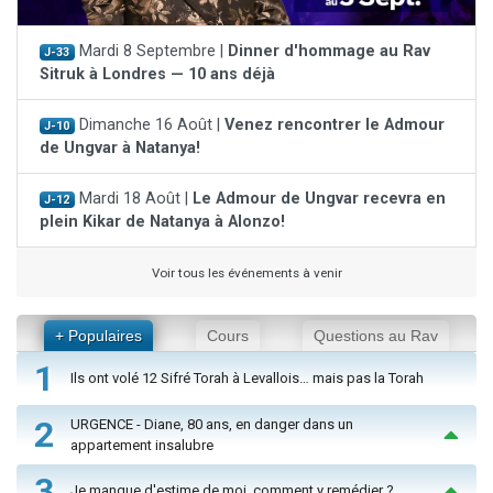
Mardi 8 Septembre |
Dinner d'hommage au Rav
J-33
Sitruk à Londres — 10 ans déjà
Dimanche 16 Août |
Venez rencontrer le Admour
J-10
de Ungvar à Natanya!
Mardi 18 Août |
Le Admour de Ungvar recevra en
J-12
plein Kikar de Natanya à Alonzo!
Voir tous les événements à venir
+ Populaires
Cours
Questions au Rav
1
Ils ont volé 12 Sifré Torah à Levallois… mais pas la Torah
2
URGENCE - Diane, 80 ans, en danger dans un
appartement insalubre
3
Je manque d'estime de moi, comment y remédier ?