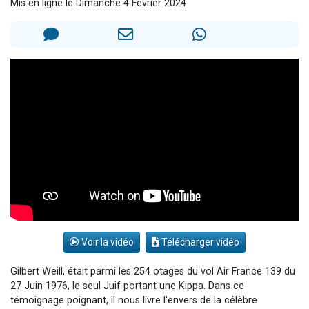
Mis en ligne le Dimanche 4 Février 2024
6 personnes viennent de faire un don pour 5 enfants déjà orphelins risquent de perdre leur maman
2 personnes viennent de faire un don pour Reloger Rivka, 6 enfants, victime de violences...
10 personnes viennent de demander une bénédiction
Il reste 49 places pour étudier en groupe sur Zoom
3 personnes viennent de faire un don pour Diane, 80 ans, dans un appartement insalubre
Voir la vidéo
Télécharger vidéo
Gilbert Weill, était parmi les 254 otages du vol Air France 139 du
27 Juin 1976, le seul Juif portant une Kippa. Dans ce
témoignage poignant, il nous livre l'envers de la célèbre