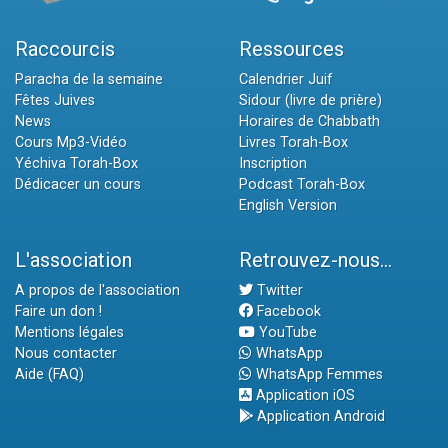
Raccourcis
Ressources
Paracha de la semaine
Calendrier Juif
Fêtes Juives
Sidour (livre de prière)
News
Horaires de Chabbath
Cours Mp3-Vidéo
Livres Torah-Box
Yéchiva Torah-Box
Inscription
Dédicacer un cours
Podcast Torah-Box
English Version
L'association
Retrouvez-nous...
A propos de l'association
Twitter
Faire un don !
Facebook
Mentions légales
YouTube
Nous contacter
WhatsApp
Aide (FAQ)
WhatsApp Femmes
Application iOS
Application Android