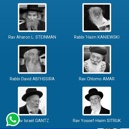
Rav Aharon L. STEINMAN
Rabbi 'Haïm KANIEWSKI
Rabbi David ABI'HSSIRA
Rav Chlomo AMAR
Rav Israël GANTZ
Rav Yossef-Haïm SITRUK