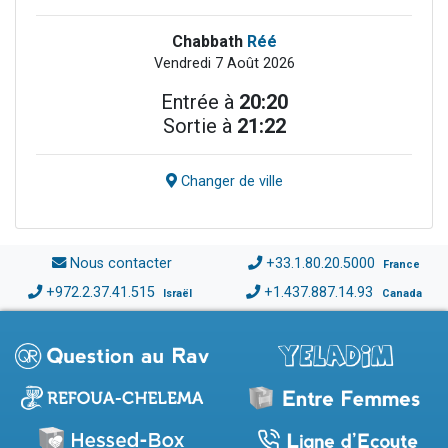
Chabbath
Réé
Vendredi 7 Août 2026
Entrée à
20:20
Sortie à
21:22
Changer de ville
Nous contacter
+33.1.80.20.5000
France
+972.2.37.41.515
+1.437.887.14.93
Israël
Canada