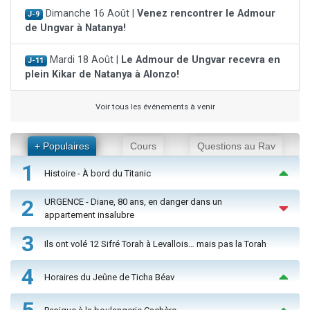
Dimanche 16 Août |
Venez rencontrer le Admour
J-9
de Ungvar à Natanya!
Mardi 18 Août |
Le Admour de Ungvar recevra en
J-11
plein Kikar de Natanya à Alonzo!
Voir tous les événements à venir
+ Populaires
Cours
Questions au Rav
1
Histoire - À bord du Titanic
2
URGENCE - Diane, 80 ans, en danger dans un
appartement insalubre
3
Ils ont volé 12 Sifré Torah à Levallois… mais pas la Torah
4
Horaires du Jeûne de Ticha Béav