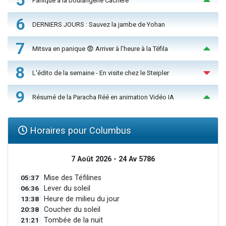
5
Panique à la boulangerie Cachère
6
DERNIERS JOURS : Sauvez la jambe de Yohan
7
Mitsva en panique 😨 Arriver à l'heure à la Téfila
8
L'édito de la semaine - En visite chez le Steipler
9
Résumé de la Paracha Réé en animation Vidéo IA
Horaires pour Columbus
7 Août 2026 - 24 Av 5786
05:37
Mise des Téfilines
06:36
Lever du soleil
13:38
Heure de milieu du jour
20:38
Coucher du soleil
21:21
Tombée de la nuit