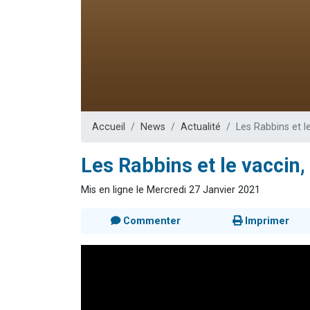
Dovan vient 
2 personnes 
2 personnes 
Malgorzata v
3 personnes 
Accueil
News
Actualité
Les Rabbins et le
Les Rabbins et le vaccin,
Mis en ligne le Mercredi 27 Janvier 2021
Commenter
Imprimer