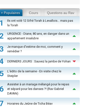
+ Populaires
Cours
Questions au Rav
1
Ils ont volé 12 Sifré Torah à Levallois… mais pas
la Torah
2
URGENCE - Diane, 80 ans, en danger dans un
appartement insalubre
3
Je manque d'estime de moi, comment y
remédier ?
4
DERNIERS JOURS : Sauvez la jambe de Yohan
5
L'édito de la semaine - En visite chez le
Steipler
Assister à un mariage mélangé pour le repas
6
et séparé pour les danses ?! (Rav Gabriel
DAYAN)
7
Horaires du Jeûne de Ticha Béav