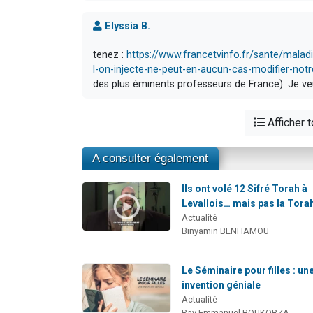
Elyssia B.
tenez :
https://www.francetvinfo.fr/sante/mala
l-on-injecte-ne-peut-en-aucun-cas-modifier-not
des plus éminents professeurs de France). Je veu
Afficher 
A consulter également
Ils ont volé 12 Sifré Torah à
Levallois… mais pas la Tora
Actualité
Binyamin BENHAMOU
Le Séminaire pour filles : un
invention géniale
Actualité
Rav Emmanuel BOUKOBZA