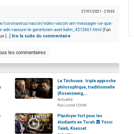
27/01/2021 - 21h33
die/coronavirus/vaccin/video-vaccin-arn-messager-ce-que-
re-adn-rassure-le-geneticien-axel-kahn_4212661.html
(l'un
x [...]
lire la suite du commentaire
tous les commentaires
La Téchouva : triple approche
h
philosophique, traditionnelle
(Rosenzweig,...
Actualité
Rav Lionel COHN
e
Plaidoyer fort pour les
étudiants en Torah 🏛️ Yossi
Taïeb, Knesset