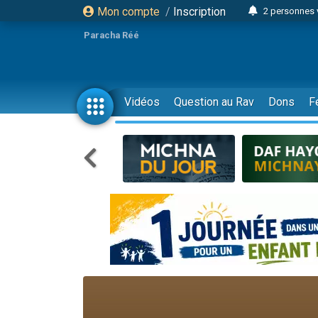
Mon compte
/
Inscription
2 personnes 
3 personnes 
Paracha Réé
2 nouvel
8 personn
4 personn
Vidéos
Question au Rav
Dons
F
Nouvelle émis
61 personnes
39 perso
Il reste 
Ariel vient 
Nathaniel vi
6 personn
2 personn
10 personnes
Il reste 