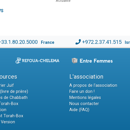
Actualité
VS
+33.1.80.20.5000
+972.2.37.41.515
France
Is
ources
L'association
ier Juif
A propos de l'association
(livre de prière)
Faire un don !
es de Chabbath
Mentions légales
 Torah-Box
Nous contacter
tion
Aide (FAQ)
t Torah-Box
 Version