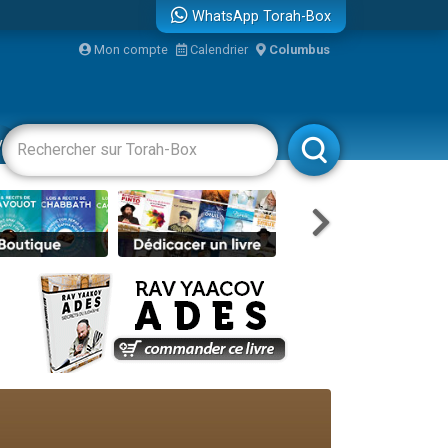
WhatsApp Torah-Box
Mon compte
Calendrier
Columbus
re
vertissements
Livres
Rabbanim
travers le temps
 leur maman
...