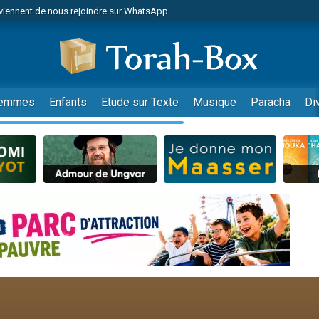
viennent de nous rejoindre sur WhatsApp
viennent de nous rejoindre sur WhatsApp
les musiques dans Torah-Box Music
es viennent de faire un don pour Tsédaka : pauvres d'Israel
es viennent de faire un don pour Diane, 80 ans, dans un appartement insalub
emmes
Enfants
Etude sur Texte
Musique
Paracha
Di
sion radio : Visions de grandeur n°104 : Le Chabbath et le Birkat Hamazone à 
 viennent de demander une bénédiction
nnes viennent de faire un don pour Sauvez la jambe de Yohan
49 places pour étudier en groupe sur Zoom
de donner son Maasser
ent de donner son Maasser
es viennent de faire un don pour 5 enfants déjà orphelins risquent de perdre
es viennent de faire un don pour Reloger Rivka, 6 enfants, victime de violences
 viennent de demander une bénédiction
49 places pour étudier en groupe sur Zoom