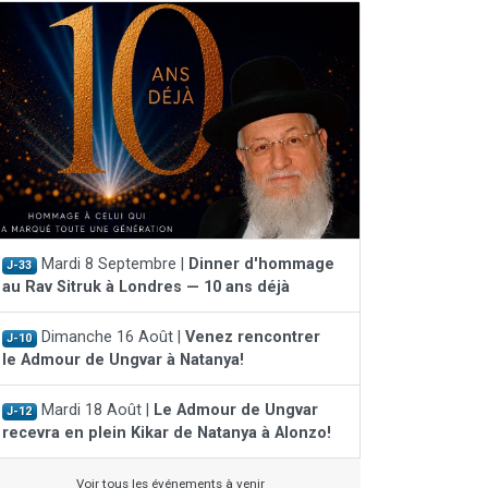
Mardi 8 Septembre |
Dinner d'hommage
J-33
au Rav Sitruk à Londres — 10 ans déjà
Dimanche 16 Août |
Venez rencontrer
J-10
le Admour de Ungvar à Natanya!
Mardi 18 Août |
Le Admour de Ungvar
J-12
recevra en plein Kikar de Natanya à Alonzo!
Voir tous les événements à venir