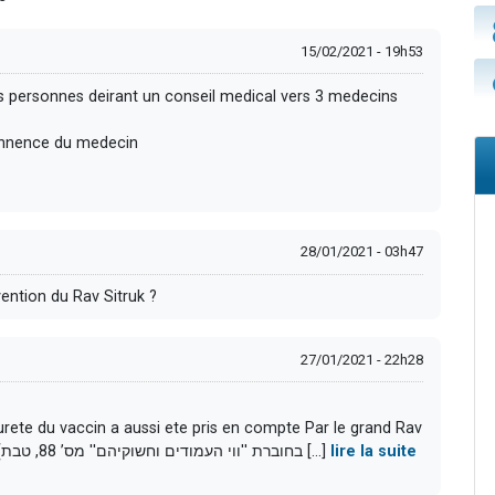
15/02/2021 - 19h53
les personnes deirant un conseil medical vers 3 medecins
onnence du medecin
28/01/2021 - 03h47
ention du Rav Sitruk ?
27/01/2021 - 22h28
surete du vaccin a aussi ete pris en compte Par le grand Rav
zilberstein, voici ce qu'a tranche Rav Zilberstein (בחוברת ''ווי העמודים וחשוקיהם'' מס’ 88, טבת [...]
lire la suite