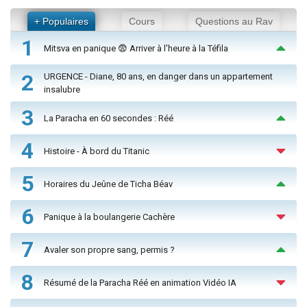
+ Populaires
Cours
Questions au Rav
1
Mitsva en panique 😨 Arriver à l'heure à la Téfila
2
URGENCE - Diane, 80 ans, en danger dans un appartement
insalubre
3
La Paracha en 60 secondes : Réé
4
Histoire - À bord du Titanic
5
Horaires du Jeûne de Ticha Béav
6
Panique à la boulangerie Cachère
7
Avaler son propre sang, permis ?
8
Résumé de la Paracha Réé en animation Vidéo IA