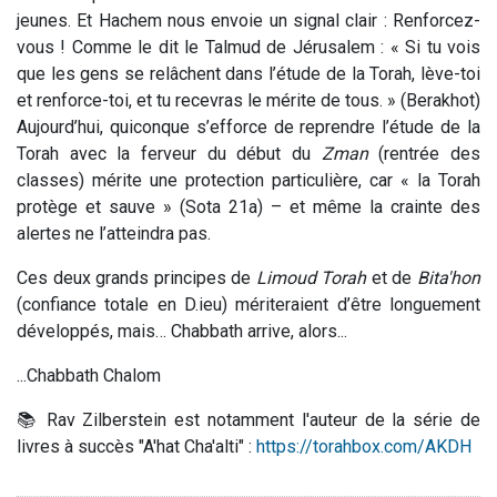
jeunes. Et Hachem nous envoie un signal clair : Renforcez-
vous ! Comme le dit le Talmud de Jérusalem : « Si tu vois
que les gens se relâchent dans l’étude de la Torah, lève-toi
et renforce-toi, et tu recevras le mérite de tous. » (Berakhot)
Aujourd’hui, quiconque s’efforce de reprendre l’étude de la
Torah avec la ferveur du début du
Zman
(rentrée des
classes) mérite une protection particulière, car « la Torah
protège et sauve » (Sota 21a) – et même la crainte des
alertes ne l’atteindra pas.
Ces deux grands principes de
Limoud Torah
et de
Bita'hon
(confiance totale en D.ieu) mériteraient d’être longuement
développés, mais… Chabbath arrive, alors...
...Chabbath Chalom
📚 Rav Zilberstein est notamment l'auteur de la série de
livres à succès "A'hat Cha'alti" :
https://torahbox.com/AKDH