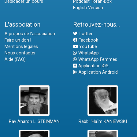
Dédicacer un cours
Podcast Torah-Box
English Version
L'association
Retrouvez-nous...
A propos de l'association
Twitter
Faire un don !
Facebook
Mentions légales
YouTube
Nous contacter
WhatsApp
Aide (FAQ)
WhatsApp Femmes
Application iOS
Application Android
Rav Aharon L. STEINMAN
Rabbi 'Haïm KANIEWSKI