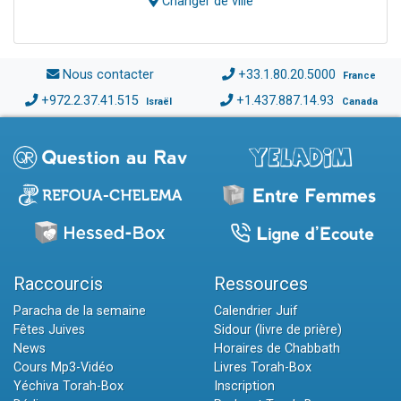
Changer de ville
Nous contacter
+33.1.80.20.5000
France
+972.2.37.41.515
+1.437.887.14.93
Israël
Canada
Raccourcis
Ressources
Paracha de la semaine
Calendrier Juif
Fêtes Juives
Sidour (livre de prière)
News
Horaires de Chabbath
Cours Mp3-Vidéo
Livres Torah-Box
Yéchiva Torah-Box
Inscription